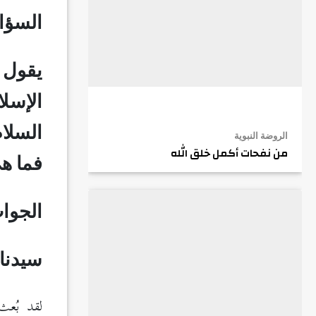
السؤا
يقول
الإسل
السلام
الروضة النبوية
من نفحات أكمل خلق الله
فما هي
الجواب
سيدنا
لقد بُعث