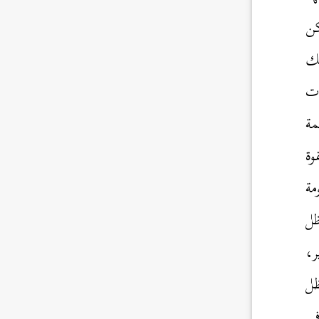
كن
لك
أت
مة
وة
مة
ظل
ر،
ظل
في