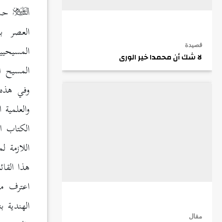
حسب
العصر ب
المسيحيي
قصيدة
لا شك أن محمدا خير الورى
المسيح ا
وفي هذه 
والعلمية
الكتاب ا
اللازمة 
هذا القائ
اعترف مول
الهندية 
مقال