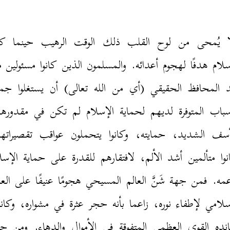
ا يُمحى من لوح القلب ذلك الوقت الرهيب حينما كا
سلام هدفًا لهجوم أعدائه. والمسلمون الذين كانوا مسئولين 
 المحافظ الحقيقي (أي من الله تعالى) أن يستغلوا جم
سباب المتوفرة لديهم لحماية الإسلام لم تكن في مقدوره
سف الشديد، حمايته، وكانوا يتحملون عواقب تقصيراته
نوا متألمين أشد الألم، لافتقارهم للقدرة على حماية الإسل
مه. فمن جهة شَنَّ العالم المسيحي هجومًا عنيفًا على العا
سلامي لإطفاء نوره، زاعما بأنه حجر عثرة في مشواره، وكا
نده القوى العظمى المتفوقة في الأموال والدهاء. ومن ج