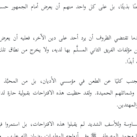
نًا بذيئًا، بل على كل واحد منهم أن يعرض أمام الجمهور حسن
ندما تقتضي الظروف أن يرد أحد على دين الآخر، فعليه أن يعرض ا
ن مؤلفات الفريق الثاني المسلَّم بها لديه، ولا يخرج من نطاق ت
أبدًا.
لتجنب كليًا عن الطعن في مؤسسي الأديان، بل من المحبَّذ أن
وشمائلهم الحميدة. ولقد حظيت هذه الاقتراحات بقبولية حارة ل
المهتدين.
ساوسة وللأسف الشديد لم يقبلوا هذه الاقتراحات، بل استمروا ف
ا محمد المصطفى
وفي أزواجه المطهرات رضوان الله عليهن. 