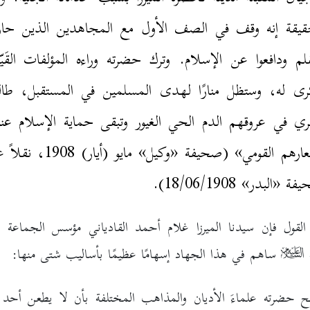
قيقة إنه وقف في الصف الأول مع المجاهدين الذين حارب
قلم ودافعوا عن الإسلام. وترك حضرته وراءه المؤلفات القَيّم
ى له، وستظل منارًا لهدى المسلمين في المستقبل، طال
ي في عروقهم الدم الحي الغيور وتبقى حماية الإسلام عنوا
لشعارهم القومي» (صحيفة «وكيل» مايو (أيار) 8
ة «البدر» 18/06/1908).
لقول فإن سيدنا الميرزا غلام أحمد القادياني مؤسس الجماعة ال
ة
ساهم في هذا الجهاد إسهامًا عظيمًا بأساليب شتى منها:
صح حضرته علماءَ الأديان والمذاهب المختلفة بأن لا يطعن أحد