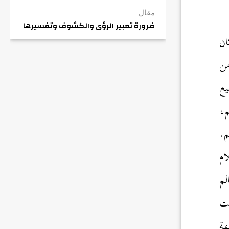
مقال
ضرورة تعبير الرؤى والكشوف وتفسيرها
ن
من
يع
م،
م.
ام
لم
نت
هة