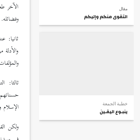
الآخر طع
مقال
وفضائله.
التقوى منكم وإليكم
ثانيا: ع
والأدلة م
والمؤلفات 
ثالثا: ا
حسناتهم 
الإسلام و
خطبة الجمعة
ينبـوع اليقـين
ولكن الق
في سيدن