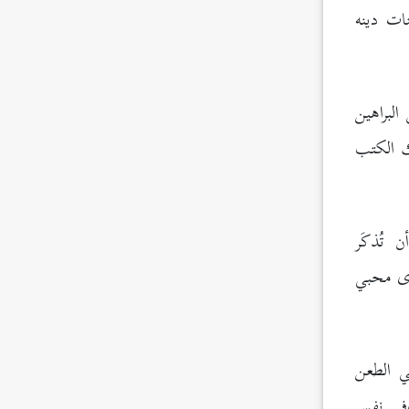
ات دينه
لبراهين
لك الكتب
 تُذكَر
دى محبي
ي الطعن
وفي نفس