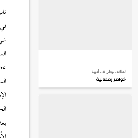
ثان
في 
شيء
الم
عظي
لطائف وطرائف أدبية
الس
خواطر رمضانية
الإ
الح
بعد
الأ