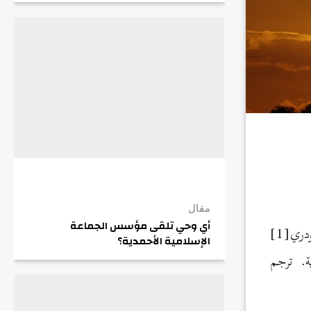
مقال
أي وحي تلقى مؤسس الجماعة
الجواب عن سؤال هذا العدد اقتبسناه من كُتيب للأستاذ هادي علي شودري[1]
الإسلامية الأحمدية؟
ة. ترجم