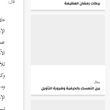
قال:
بركات رمضان العظيمة
«ل
الإ
عند
الأ
للأ
وكا
مقال
ودع
بين التمسك بالحرفية وضرورة التأويل
الإ
تسا