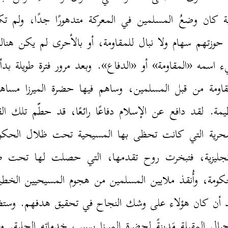
ية كان وضعُ المسلمين في المعركة متدهورًا جدًا، ولم ت
حوزتهم سهام ولا نبال للمقاومة، أو بالأحرى لم يكن هنا
 اسمه «المقاومة» أو «الدفاع». وبعد مرور فترة طويلة بد
قاومة من قبل المسلمين، وساهم فيها حضرة الميرزا مساه
مة. لقد دافع عن الإسلام دفاعًا رائعًا، قد حطّم تلك الق
حرية التي كانت تحظى بها المسيحية تحت ظلال الحكو
نجليزية، فتبخرت روح تقدمها، التي حصلت لها تحت 
كومة، وأُنقذ ملايين المسلمين من هجوم المسيحيين الخطي
 أن كان هؤلاء على وشك النجاح في تحقيق هدفهم. وست
جيال المقبلة مَدينةً لحضرة الميرزا بسبب خدماته الجلية. و