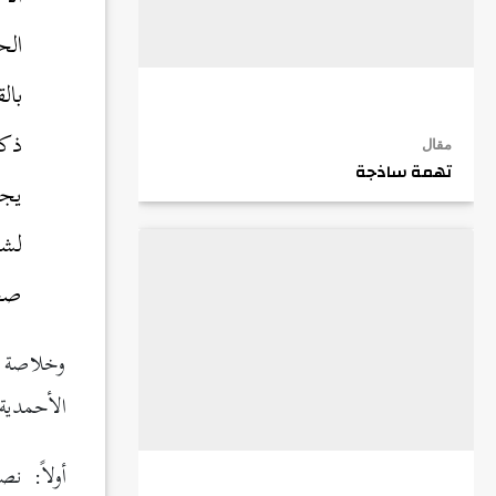
الح
بال
ذكر
مقال
تهمة ساذجة
يجر
صحيف
وخلاصة ا
الأحمدي
أولاً: ن