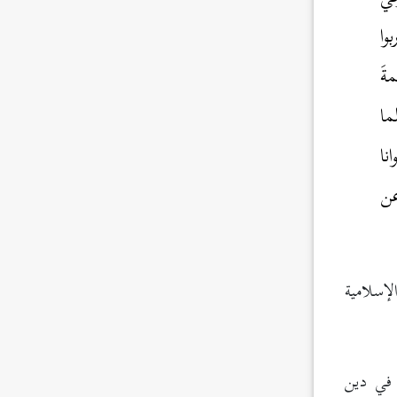
وا
ةَ
ما
نا
190، نقلاً عن
إسلامية
 في دين