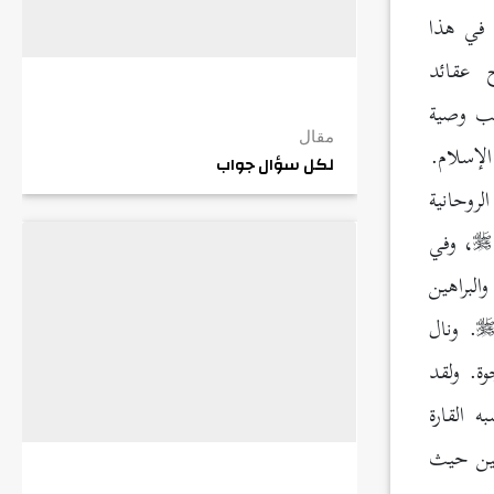
في هذا
 عقائد
وصية
مقال
لإسلام.
لكل سؤال جواب
روحانية
، وفي
لبراهين
. ونال
وة. ولقد
ه القارة
يين حيث