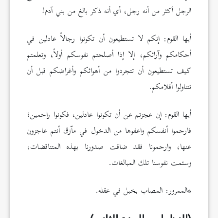
الرجل أكثر من أنه رجل، أي أنه ذكر بالغ من بني آدم!
أيها القوم: إنكم لا تستطيعون أن تكونوا رجالاً عادلين في
أحكامكم وآرائكم، إلا إذا أصلحتم نفوسكم أولاً، وتعلمتم
كيف تستطيعون أن تتجردوا من أهوائكم وأغراضكم قبل أن
تتناولوا أقلامكم.
أيها القوم: إن عجزتم عن أن تكونوا عادلين، فكونوا راحمين؛
فارحموا أنفسكم واعفوها من الدخول في مآزق أنتم عاجزون
عنها، وارحمونا فقد ضاقت صدورنا بهذه المتناقضات،
وسئمت نفوسنا تلك المبالغات.
*الممرور: المصاب بخبل في عقله.