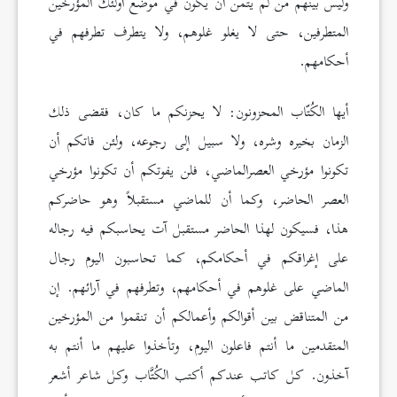
وليس بينهم من لم يتمن أن يكون في موضع أولئك المؤرخين
المتطرفين، حتى لا يغلو غلوهم، ولا يتطرف تطرفهم في
أحكامهم.
أيها الكُتّاب المحزونون: لا يحزنكم ما كان، فقضى ذلك
الزمان بخيره وشره، ولا سبيل إلى رجوعه، ولئن فاتكم أن
تكونوا مؤرخي العصرالماضي، فلن يفوتكم أن تكونوا مؤرخي
العصر الحاضر، وكما أن للماضي مستقبلاً وهو حاضركم
هذا، فسيكون لهذا الحاضر مستقبل آت يحاسبكم فيه رجاله
على إغراقكم في أحكامكم، كما تحاسبون اليوم رجال
الماضي على غلوهم في أحكامهم، وتطرفهم في آرائهم. إن
من المتناقض بين أقوالكم وأعمالكم أن تنقموا من المؤرخين
المتقدمين ما أنتم فاعلون اليوم، وتأخذوا عليهم ما أنتم به
آخذون. كل كاتب عندكم أكتب الكُتَّاب وكل شاعر أشعر