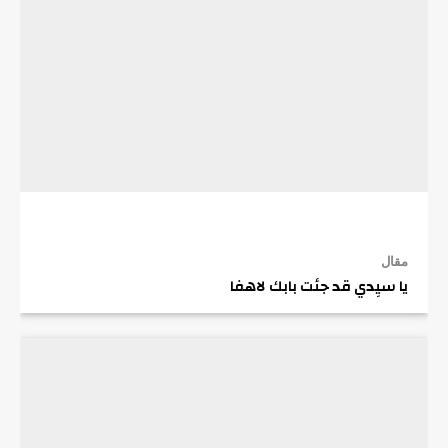
مقال
يا سيِدي قد جئت بابك لاهفا