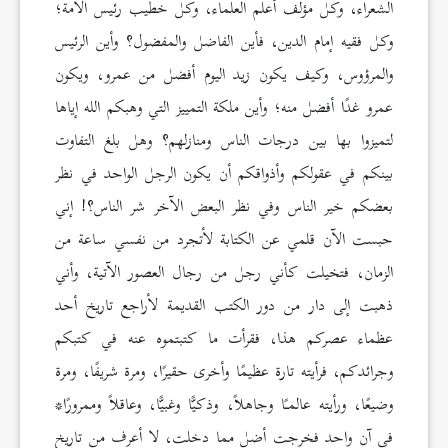
الشعراء، وكل مؤلف أعلم العلماء، وكل خطيب رئيس الأمة؛
وكل فقيه إمام الدين، فأين الفاضل والمفضول؟ وأين الرئيس
والمرؤوس، وكيف يكون زيد اليوم أفضل من عمرو، ويكون
عمرو غدًا أفضل منه؛ وأين ملكة التمييز التي وهبكم الله إياها
لتميزوا بها بين درجات الناس ومنازلهم؟ وهل بلغ التفاوت
بينكم في عقولكم وأذواقكم أن يكون الرجل الواحد في نظر
بعضكم خير الناس وفي نظر البعض الآخر شر الناس؟! إني
حبست الآن قلمي عن الكتابة لأتجرد من نفسي ساعة من
الزمان، فتخيلت كأني رجل من رجال العصور الآتية، وأني
ذهبت إلى دار من دور الكتب القديمة لأراجع تاريخ أحد
عظماء عصركم هذا، فقرأت ما كتبتموه عنه في كتبكم
وجرائدكم، فرأيته تارة عظيمًا وأخرى حقيرًا، ومرة شريفًا، ومرة
وضيعًا، ورأيته عالمـًا وجاهلاً، وذكيًّا وغبيًّا، وعاقلاً وممرورًا*
في آن واحد فخرجت أضل مما دخلت، لا أعرف من تاريخ