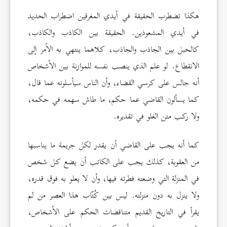
هكذا تضطرب الحقيقة في أيدي المغرقين اضطراب الحديد
في أيدي المشعوذين. الحقيقة بين الكاذب والكاذب،
كالحبل بين الجاذب والجاذب، كلاهما ينتهي به الأمر إلى
الانقطاع. لو علم الذي ينصب نفسه للموازنة بين الأشخاص
أنه جالس على كرسي القضاء، وأن الناس سيأسلونه عما قال،
كما يسألون القاضي عما حكم، ما طاش سهمه في حكمه،
ولا ركب متن الغلو في تقديره.
كما أنه يجب على القاضي أن يقدر لكل جريمة ما يناسبها
من العقوبة، كذلك يجب على الكاتب أن يضع كل شخص
في المنزلة التي وضعته فطرته فيها، وأن لا يعلو به فوق قدره،
ولا ينزل به دون منزلته. ليس بين كُتّاب هذا العصر من لم
يقرأ في التاريخ القديم متناقضات الحكم على الأشخاص،