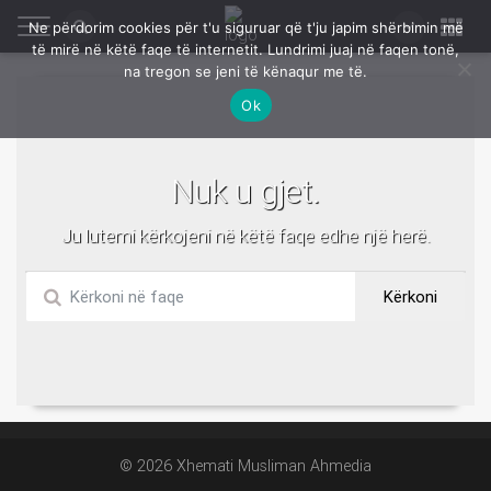
Ne përdorim cookies për t'u siguruar që t'ju japim shërbimin më
të mirë në këtë faqe të internetit. Lundrimi juaj në faqen tonë,
na tregon se jeni të kënaqur me të.
Ok
Nuk u gjet.
Ju lutemi kërkojeni në këtë faqe edhe një herë.
Kërkoni
© 2026 Xhemati Musliman Ahmedia