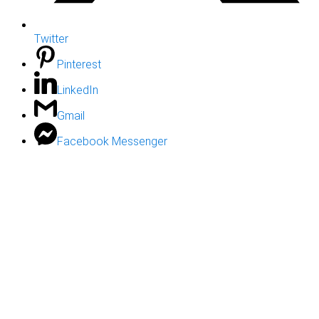
Twitter
Pinterest
LinkedIn
Gmail
Facebook Messenger
Close
this
module
Kupto qartë domethënien e
Kuranit
Mësime pa pagesë për shpjegimin e Kuranit
Shtype butonin
WhatsApp
për t'u regjistruar.