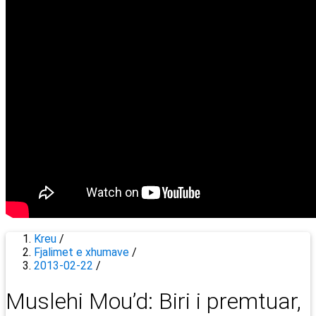
Kreu
/
Fjalimet e xhumave
/
2013-02-22
/
Muslehi Mou’d: Biri i premtuar,