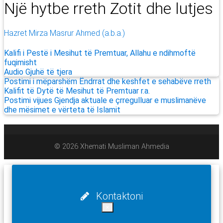
Një hytbe rreth Zotit dhe lutjes
Hazret Mirza Masrur Ahmed (a.b.a.)
Kalifi i Pestë i Mesihut të Premtuar, Allahu e ndihmoftë
fuqimisht
Audio
Gjuhë të tjera
Postimi i mëparshëm
Ëndrrat dhe keshfet e sehabëve rreth
Kalifit të Dytë të Mesihut të Premtuar r.a.
Postimi vijues
Gjendja aktuale e çrregulluar e muslimanëve
dhe mësimet e vërteta të Islamit
© 2026 Xhemati Musliman Ahmedia
Kontaktoni
×