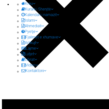
Kreu
Kurani i Shenjtë
Kalendari i namazit
Islami
Ahmediati
Pyetje
Fjalimet e xhumave
Artikujt
Lajme
Lutjet
Librat
Video
Kontaktoni