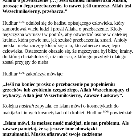
Allaha o przebaczenie […] Jeśli szukasz miłosierdzia Allaha,
prosząc o Jego przebaczenie, to nawet jeśli umrzesz, Allah jest
Wszechmiłosierny, przebacza.”
aba
Hudhur
odniósł się do hadisu opisującego człowieka, który
zamordował wielu ludzi i prosił Allaha o przebaczenie. Kiedy
mężczyzna wyruszał w podróż, aby odwiedzić osobę w dalekiej
krainie, która powie mu, jak szukać przebaczenia, zmarł. Anioły
piekła i nieba zaczęły kłócić się o to, kto zabierze duszę tego
człowieka. Ostatecznie okazało się, że mężczyzna był bliżej krainy,
do której chciał dotrzeć, niż miejsca, z którego przybył i dlatego
został przyjęty do nieba.
aba
Hudhur
zakończył mówiąc:
„Jeśli na koniec prosisz o przebaczenie po popełnieniu
grzechów lub zrobieniu czegoś złego, Allah Wszechmogący ci
wybaczy. Allah jest Wszechmiłosierny, Zawsze Łaskawy”.
Kolejna
nasirah
zapytała, co islam mówi o kosmetykach do
aba
makijażu i innych kosmetykach dla kobiet. Hudhur
powiedział:
„Islam mówi, że możesz nosić makijaż, nie ma problemu. Ale
zawsze pamiętaj, że są jeszcze inne obowiązki
muzułmanki. Musisz ofiarować swoje codzienne