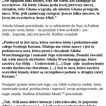
„Nie oglądam piłki nożnej, więc nie wiem, kto zasługuje na
zwycięstwo. Ale kiedy Ghana grała [swój pierwszy mecz],
chciałem, żeby Ghana wygrała, ale niestety Ghana przegrała
mecz. Więc jeśli zamierzają rozegrać jeszcze kilka meczów, to
życzę im zwycięstwa,
insza-Allah.
”
Adeela Ahmad powiedziała, że ​​w odniesieniu do Sury al-Fatihah
używano wielu imion – na przykład
Umm-ul-Kitab
i
asz-
Shifa
. Zapytała, jaki jest powód. Hudhur wyjaśnił:
„Ponieważ to jest sura, która zawiera istotę i podsumowanie
całego Świętego Koranu. Dlatego ma różne nazwy i jest to
podstawowa sura, która prosi o chwalenie Allaha
Wszechmogącego i szukanie Jego schronienia. Posiada również
tak wiele innych atrybutów Allaha Wszechmogącego, które
zawiera
Asz-Shifa
– Uzdrowiciel: […] Daje
szifa
(uzdrowienie)
twoim duchowym chorobom. […] Jest to sura, która zawiera
wszystkie tematy, które są szczegółowo podane w drugiej części
Koranu.”
Następne pytanie dotyczyło tego, czy Allah wybaczy osobie, która
zamierzała szukać przebaczenia i naprawić swoje postępowanie, ale
aa
nagle zmarła. Hadhrat Khalifatul Masih
powiedział:
,,Tak. Jeśli masz dobre intencje i zdecydowałeś, że poprosisz