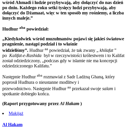
wśród Ahmadi i ludzie przybywają, aby dołączyć do nas dzień
po dniu. Każdego roku setki tysięcy ludzi przybywają, aby
dołączyć do Dżamaat, więc w ten sposób my rośniemy, a liczba
innych maleje.”
aba
Hudhur
powiedział:
„Kiedykolwiek wśród muzułmanów pojawi się jakieś światowe
pragnienie, nastąpi podział i to właśnie
aa
widzieliśmy”.
Hudhur
powiedział, że tak zwany „
khilafat
”
po
Kalifat-e-Rashida
był w rzeczywistości królestwem i to Kalifat
został odziedziczony, „podczas gdy w islamie nie ma koncepcji
odziedziczonego Kalifatu.”
aba
Następnie Hudhur
rozmawiał z Sadr Ladżną Ghaną, który
poprosił Hudhura o nieustanne modlitwy i
aa
przewodnictwo. Następnie Hudhur
przekazał swoje
salam
i
spotkanie dobiegło końca.
(Raport przygotowany przez
Al Hakam
)
Makijaż
Al Hakam