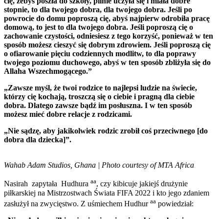
cię, żebyś poszła do szkoły, pilnie uczyła się i miała dobre
stopnie, to dla twojego dobra, dla twojego dobra. Jeśli po
powrocie do domu poproszą cię, abyś najpierw odrobiła pracę
domową, to jest to dla twojego dobra. Jeśli poproszą cię o
zachowanie czystości, odniesiesz z tego korzyść, ponieważ w ten
sposób możesz cieszyć się dobrym zdrowiem. Jeśli poproszą cię
o ofiarowanie pięciu codziennych modlitw, to dla poprawy
twojego poziomu duchowego, abyś w ten sposób zbliżyła się do
Allaha Wszechmogącego.”
„Zawsze myśl, że twoi rodzice to najlepsi ludzie na świecie,
którzy cię kochają, troszczą się o ciebie i pragną dla ciebie
dobra. Dlatego zawsze bądź im posłuszna. I w ten sposób
możesz mieć dobre relacje z rodzicami.
„Nie sądzę, aby jakikolwiek rodzic zrobił coś przeciwnego [do
dobra dla dziecka]”.
Wahab Adam Studios, Ghana | Photo courtesy of MTA Africa
aa
Nasirah zapytała Hudhura
, czy kibicuje jakiejś drużynie
piłkarskiej na Mistrzostwach Świata FIFA 2022 i kto jego zdaniem
aa
zasłużył na zwycięstwo. Z uśmiechem Hudhur
powiedział: