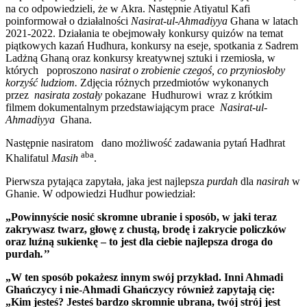
na co odpowiedzieli, że w Akra. Następnie Atiyatul Kafi
poinformował o działalności
Nasirat-ul-Ahmadiyya
Ghana w latach
2021-2022. Działania te obejmowały konkursy quizów na temat
piątkowych kazań Hudhura, konkursy na eseje, spotkania z Sadrem
Ladżną Ghaną oraz konkursy kreatywnej sztuki i rzemiosła, w
których poproszono
nasirat o zrobienie czegoś, co przyniosłoby
korzyść ludziom.
Zdjęcia różnych przedmiotów wykonanych
przez
nasirata zostały
pokazane Hudhurowi wraz z krótkim
filmem dokumentalnym przedstawiającym prace
Nasirat-ul-
Ahmadiyya
Ghana.
Następnie nasiratom dano możliwość zadawania pytań Hadhrat
aba
Khalifatul
Masih
.
Pierwsza pytająca zapytała, jaka jest najlepsza
purdah
dla
nasirah
w
Ghanie. W odpowiedzi Hudhur powiedział:
„Powinnyście nosić skromne ubranie i sposób, w jaki teraz
zakrywasz twarz, głowę z chustą, brodę i zakrycie policzków
oraz luźną sukienkę – to jest dla ciebie najlepsza droga do
purdah
.’’
„W ten sposób pokażesz innym swój przykład. Inni Ahmadi
Ghańczycy i nie-Ahmadi Ghańczycy również zapytają cię:
„Kim jesteś? Jesteś bardzo skromnie ubrana, twój strój jest