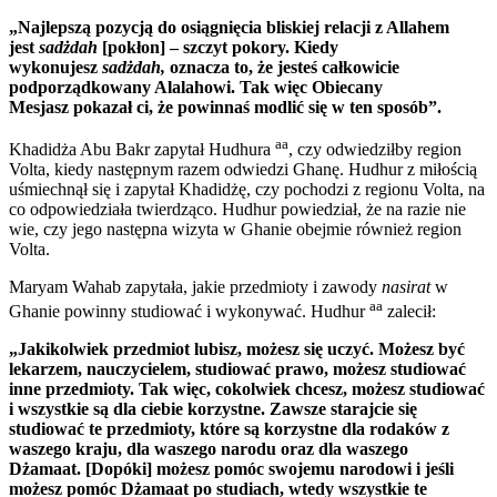
„Najlepszą pozycją do osiągnięcia bliskiej relacji z Allahem
jest
sadżdah
[pokłon] – szczyt pokory. Kiedy
wykonujesz
sadżdah,
oznacza to, że jesteś całkowicie
podporządkowany Alalahowi. Tak więc Obiecany
Mesjasz pokazał ci, że powinnaś modlić się w ten sposób”.
aa
Khadidża Abu Bakr zapytał Hudhura
, czy odwiedziłby region
Volta, kiedy następnym razem odwiedzi Ghanę. Hudhur z miłością
uśmiechnął się i zapytał Khadidżę, czy pochodzi z regionu Volta, na
co odpowiedziała twierdząco. Hudhur powiedział, że na razie nie
wie, czy jego następna wizyta w Ghanie obejmie również region
Volta.
Maryam Wahab zapytała, jakie przedmioty i zawody
nasirat
w
aa
Ghanie powinny studiować i wykonywać. Hudhur
zalecił:
„Jakikolwiek przedmiot lubisz, możesz się uczyć. Możesz być
lekarzem, nauczycielem, studiować prawo, możesz studiować
inne przedmioty. Tak więc, cokolwiek chcesz, możesz studiować
i wszystkie są dla ciebie korzystne. Zawsze starajcie się
studiować te przedmioty, które są korzystne dla rodaków z
waszego kraju, dla waszego narodu oraz dla waszego
Dżamaat. [Dopóki] możesz pomóc swojemu narodowi i jeśli
możesz pomóc Dżamaat po studiach, wtedy wszystkie te