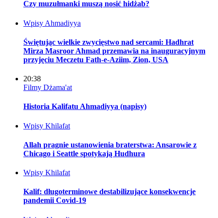
Czy muzułmanki muszą nosić hidżab?
Wpisy
Ahmadiyya
Świętując wielkie zwycięstwo nad sercami: Hadhrat
Mirza Masroor Ahmad przemawia na inauguracyjnym
przyjęciu Meczetu Fath-e-Aziim, Zion, USA
20:38
Filmy
Dżama'at
Historia Kalifatu Ahmadiyya (napisy)
Wpisy
Khilafat
Allah pragnie ustanowienia braterstwa: Ansarowie z
Chicago i Seattle spotykają Hudhura
Wpisy
Khilafat
Kalif: długoterminowe destabilizujące konsekwencje
pandemii Covid-19