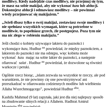
modlitwy. Kiedy nadejdzie czas modlitwy, nie przejmuj się tym,
że masz na sobie makijaż, aby nie wykonać
łuzu
lub ablucji.
Dokonujesz ablucji i odmawiasz modlitwy – nie powinnaś
wtedy przejmować się makijażem.”
„Jeżeli dbasz tylko o swój makijaż, zostawiasz swoje modlitwy i
nie spełniasz wszystkich wymagań, które są potrzebne w
modlitwie, to popełniasz grzech, źle postępujesz. Poza tym nie
ma nic złego w robieniu makijażu.”
Jeśli chodzi o kobiety używające lakieru do paznokci i
aa
wykonujące
łuzu
, Hudhur
powiedział, że między paznokciem, a
lakierem do paznokci nie ma odstępu, więc kobieta może
wykonać
łuzu
mając na sobie lakier do paznokci, a następnie
aa
ofiarować
salat
. Hudhur
powiedział, że dozwolone są również
warkocze i peruki.
Ogólnie rzecz biorąc, „islam zezwala na wszystkie te rzeczy, ale pod
warunkiem, że nie powinny cię one powstrzymywać ani
przeszkadzać w ofiarowaniu codziennych modlitw lub wielbieniu
aba
Allaha Wszechmogącego”, powiedział Hudhur
.
Kashifa Mahmud (9 lat) zapytała, jaki jest dla niej najlepszy sposób
na zbudowanie silnych relacji z Allahem. Hadhrat Amirul
aba
Mominiin
powiedział: