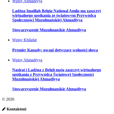
Wpisy
Ahmadiyya
Ladżna Imaillah Belgia National Amila ma zaszczyt
wirtualnego spotkania ze światowym Przywódcą
Społeczności Muzułmańskiej Ahmadiyya
Stowarzyszenie Muzułmanśkie Ahmadiyya
Wpisy
Khilafat
Premier Kanady: uwagi dotyczące wolności słowa
Wpisy
Ahmadiyya
Nasirat i Ladżna z Belgii mają zaszczyt wirtualnego
spotkania z Przywódcą Światowej Społeczności
Muzułmańskiej Ahmadiyya
Stowarzyszenie Muzułmanśkie Ahmadiyya
© 2026
Kontaktoni