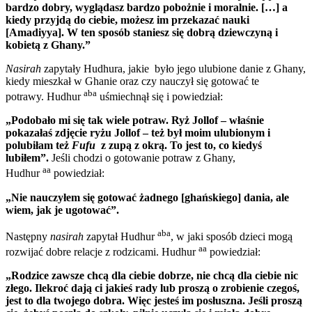
bardzo dobry, wyglądasz bardzo pobożnie i moralnie. […] a
kiedy przyjdą do ciebie, możesz im przekazać nauki
[Amadiyya]. W ten sposób staniesz się dobrą dziewczyną i
kobietą z Ghany.”
Nasirah
zapytały Hudhura, jakie było jego ulubione danie z Ghany,
kiedy mieszkał w Ghanie oraz czy nauczył się gotować te
aba
potrawy. Hudhur
uśmiechnął się i powiedział:
„Podobało mi się tak wiele potraw. Ryż Jollof – właśnie
pokazałaś zdjęcie ryżu Jollof – też był moim ulubionym i
polubiłam też
Fufu
z zupą z okrą. To jest to, co kiedyś
lubiłem”.
Jeśli chodzi o gotowanie potraw z Ghany,
aa
Hudhur
powiedział:
„Nie nauczyłem się gotować żadnego [ghańskiego] dania, ale
wiem, jak je ugotować”.
aba
Następny
nasirah
zapytał Hudhur
, w jaki sposób dzieci mogą
aa
rozwijać dobre relacje z rodzicami. Hudhur
powiedział:
„Rodzice zawsze chcą dla ciebie dobrze, nie chcą dla ciebie nic
złego. Ilekroć dają ci jakieś rady lub proszą o zrobienie czegoś,
jest to dla twojego dobra. Więc jesteś im posłuszna. Jeśli proszą