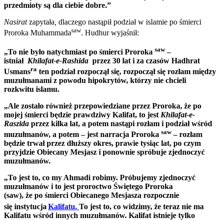
przedmioty są dla ciebie dobre.”
Nasirat
zapytała
,
dlaczego nastąpił podział w islamie po śmierci
saw
Proroka Muhammada
. Hudhur wyjaśnił:
saw
„To nie było natychmiast po śmierci Proroka
–
istniał
Khilafat-e-Rashida
przez 30 lat i za czasów Hadhrat
ra
Usmans
ten podział rozpoczął się, rozpoczął się rozłam między
muzułmanami z powodu hipokrytów, którzy nie chcieli
rozkwitu islamu.
„Ale zostało również przepowiedziane przez Proroka, że ​​po
mojej śmierci będzie prawdziwy Kalifat, to jest
Khilafat-e-
Raszida
przez kilka lat, a potem nastąpi rozłam i podział wśród
saw
muzułmanów, a potem – jest narracja Proroka
– rozłam
będzie trwał przez dłuższy okres, prawie tysiąc lat, po czym
przyjdzie Obiecany Mesjasz i ponownie spróbuje zjednoczyć
muzułmanów.
„To jest to, co my Ahmadi robimy. Próbujemy zjednoczyć
muzułmanów i to jest proroctwo Świętego Proroka
(saw), że po śmierci Obiecanego Mesjasza rozpocznie
się instytucja
Kalifatu.
To jest to, co widzimy, że teraz nie ma
Kalifatu wśród innych muzułmanów. Kalifat istnieje tylko