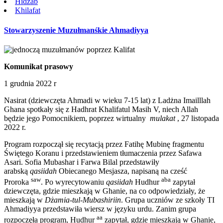
Hidżab
Khilafat
Stowarzyszenie Muzułmanśkie Ahmadiyya
Komunikat prasowy
1 grudnia 2022 r
Nasirat (dziewczęta Ahmadi w wieku 7-15 lat) z Ladżna Imailllah
Ghana spotkały się z Hadhrat Khalifatul Masih V, niech Allah
będzie jego Pomocnikiem, poprzez wirtualny
mulakat
, 27 listopada
2022 r.
Program rozpoczął się recytacją przez Fatihę Mubinę fragmentu
Świętego Koranu i przedstawieniem tłumaczenia przez Safawa
Asari. Sofia Mubashar i Farwa Bilal przedstawiły
arabską
qasiidah
Obiecanego Mesjasza, napisaną na cześć
saw
aba
Proroka
. Po wyrecytowaniu
qasiidah
Hudhur
zapytał
dziewczęta, gdzie mieszkają w Ghanie, na co odpowiedziały, że
mieszkają w
Dżamia-tul-Mubashiriin
. Grupa uczniów ze szkoły TI
Ahmadiyya przedstawiła wiersz w języku urdu. Zanim grupa
aa
rozpoczęła program, Hudhur
zapytał, gdzie mieszkają w Ghanie,