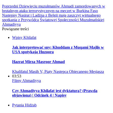
Poprzedni
Dziewięciu muzułmanów Ahmadi zamordowanych w
brutalnym ataku terrorystycznym na meczet w Burkina Faso
Następny
Nasirat i Ladżna z Belgii mają zaszczyt wirtualnego
spotkania z Przywódcą Światowej Społeczności Muzułmańskiej
Ahmadiyya
Powiązane treści
Wpisy
Khilafat
Jak interpretować sny: Khuddam z Muqami Majlis w
USA spotykają Huzoora
Hazrat Mirza Masroor Ahmad
Khalifatul Masih V, Piąty Następca Obiecanego Mesjasza
03:53
Filmy
Ahmadiyya
Czy Ahmadiyya Khilafat jest dyktaturą? (Prawda
objawiona) | Odcinek 4 | Napisy
Pytania
Hidżab