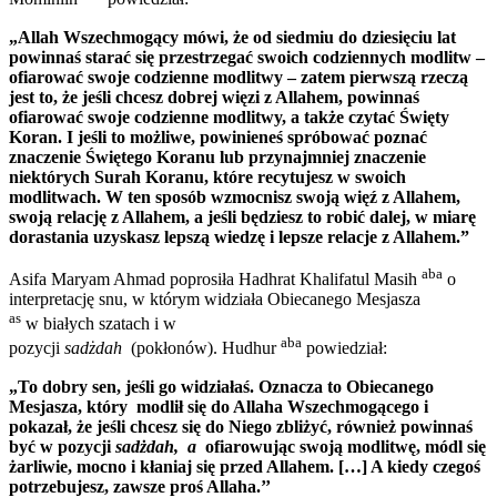
„Allah Wszechmogący mówi, że od siedmiu do dziesięciu lat
powinnaś starać się przestrzegać swoich codziennych modlitw –
ofiarować swoje codzienne modlitwy – zatem pierwszą rzeczą
jest to, że jeśli chcesz dobrej więzi z Allahem, powinnaś
ofiarować swoje codzienne modlitwy, a także czytać Święty
Koran. I jeśli to możliwe, powinieneś spróbować poznać
znaczenie Świętego Koranu lub przynajmniej znaczenie
niektórych Surah Koranu, które recytujesz w swoich
modlitwach. W ten sposób wzmocnisz swoją więź z Allahem,
swoją relację z Allahem, a jeśli będziesz to robić dalej, w miarę
dorastania uzyskasz lepszą wiedzę i lepsze relacje z Allahem.”
aba
Asifa Maryam Ahmad poprosiła Hadhrat Khalifatul Masih
o
interpretację snu, w którym widziała Obiecanego Mesjasza
as
w białych szatach i w
aba
pozycji
sadżdah
(pokłonów). Hudhur
powiedział:
„To dobry sen, jeśli go widziałaś. Oznacza to Obiecanego
Mesjasza, który modlił się do Allaha Wszechmogącego i
pokazał, że jeśli chcesz się do Niego zbliżyć, również powinnaś
być w pozycji
sadżdah, a
ofiarowując swoją modlitwę, módl się
żarliwie, mocno i kłaniaj się przed Allahem. […] A kiedy czegoś
potrzebujesz, zawsze proś Allaha.’’