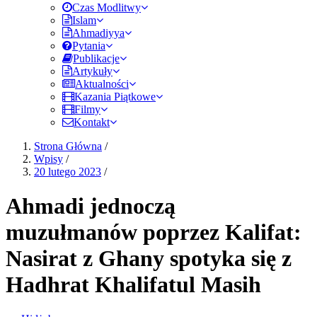
Czas Modlitwy
Islam
Ahmadiyya
Pytania
Publikacje
Artykuły
Aktualności
Kazania Piątkowe
Filmy
Kontakt
Strona Główna
/
Wpisy
/
20 lutego 2023
/
Ahmadi jednoczą
muzułmanów poprzez Kalifat:
Nasirat z Ghany spotyka się z
Hadhrat Khalifatul Masih