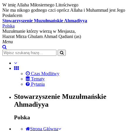
W imię Allaha Miłosiernego Litościwego
Nie ma nikogo godnego czci oprócz Allaha i Muhammad jest Jego
Posłańcem
Stowarzyszenie Muzułmańskie Ahmadiyya
Polska
Muzułmanie którzy wierzą w Mesjasza,
Hazrat Mirza Ghulam Ahmad Qadiani (as)
Menu
Czas Modlitwy
Tematy
Pytania
Stowarzyszenie Muzułmańskie
Ahmadiyya
Polska
Strona Główna