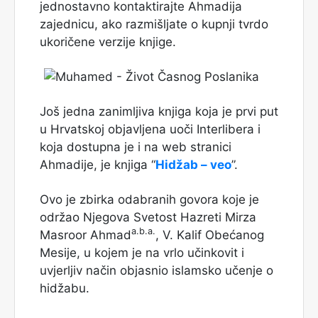
jednostavno kontaktirajte Ahmadija
zajednicu, ako razmišljate o kupnji tvrdo
ukoričene verzije knjige.
Još jedna zanimljiva knjiga koja je prvi put
u Hrvatskoj objavljena uoči Interlibera i
koja dostupna je i na web stranici
Ahmadije, je knjiga “
Hidžab – veo
”.
Ovo je zbirka odabranih govora koje je
održao Njegova Svetost Hazreti Mirza
a.b.a.
Masroor Ahmad
, V. Kalif Obećanog
Mesije, u kojem je na vrlo učinkovit i
uvjerljiv način objasnio islamsko učenje o
hidžabu.