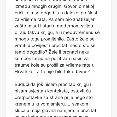
između mnogih drugih. Govori o nekoj
priči koja se dogodila u dalekoj prošlosti
za vrijeme rata. Pa sam bio znatiželjan
zašto mladi i stari u modernom svijetu
biraju takvu knjigu, a u međuvremenu se
mnogo toga promijenilo. Zašto žele se
vratiti u povijest i pročitati nešto što se
tamo dogodilo? Žele li pronaći neku
kompenzaciju na pozitivan način za
traume koje su prošli za vrijeme rata u
Hrvatskoj, a to nije bilo tako davno?
Budući da još nisam pročitao knjigu i
nisam svjestan konteksta, ostavit ću
pretpostavke sa strane prije nego što
krenem u krivom smjeru. U svakom
slučaju moja glavna namjera je pročitati
knjigu kako bih se povezao sa svim