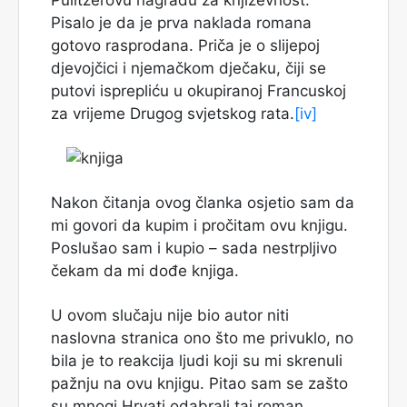
Pisalo je da je prva naklada romana
gotovo rasprodana. Priča je o slijepoj
djevojčici i njemačkom dječaku, čiji se
putovi isprepliću u okupiranoj Francuskoj
za vrijeme Drugog svjetskog rata.
[iv]
Nakon čitanja ovog članka osjetio sam da
mi govori da kupim i pročitam ovu knjigu.
Poslušao sam i kupio – sada nestrpljivo
čekam da mi dođe knjiga.
U ovom slučaju nije bio autor niti
naslovna stranica ono što me privuklo, no
bila je to reakcija ljudi koji su mi skrenuli
pažnju na ovu knjigu. Pitao sam se zašto
su mnogi Hrvati odabrali taj roman