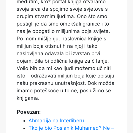
međutim, kroz portal knjiga otvaramo
svoja srca da spojimo svoje svjetove s
drugim stvarnim ljudima. Ono što smo
postigli je da smo omekšali granice i to
nas je obogatilo milijunima boja svijeta.
Po mom mišljenju, naslovnica knjige s
milijun boja otisnutih na njoj i tako
naslovljena odavala bi izvrstan prvi
dojam. Bila bi odlična knjiga za čitanje.
Volio bih da mi kao ljudi možemo učiniti
isto – odražavati milijun boja koje opisuju
našu prekrasnu unutrašnjost. Dok možda
imamo poteškoće u tome, poslužimo se
knjigama.
Povezan:
Ahmadija na Interliberu
Tko je bio Poslanik Muhamed? Ne –