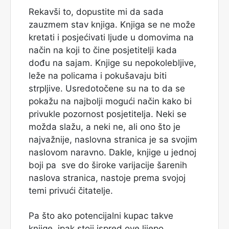
Rekavši to, dopustite mi da sada
zauzmem stav knjiga. Knjiga se ne može
kretati i posjećivati ​​ljude u domovima na
način na koji to čine posjetitelji kada
dođu na sajam. Knjige su nepokolebljive,
leže na policama i pokušavaju biti
strpljive. Usredotočene su na to da se
pokažu na najbolji mogući način kako bi
privukle pozornost posjetitelja. Neki se
možda slažu, a neki ne, ali ono što je
najvažnije, naslovna stranica je sa svojim
naslovom naravno. Dakle, knjige u jednoj
boji pa sve do široke varijacije šarenih
naslova stranica, nastoje prema svojoj
temi privući čitatelje.
Pa što ako potencijalni kupac takve
knjige, ipak stoji ispred ove lijepo