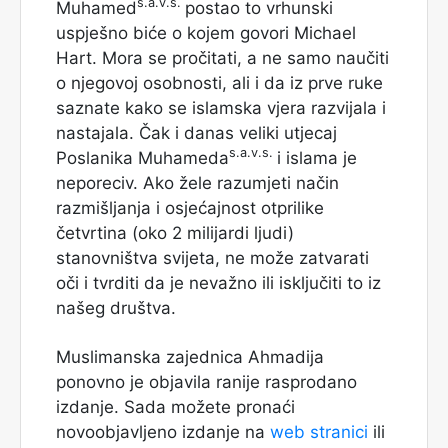
s.a.v.s.
Muhamed
postao to vrhunski
uspješno biće o kojem govori Michael
Hart. Mora se pročitati, a ne samo naučiti
o njegovoj osobnosti, ali i da iz prve ruke
saznate kako se islamska vjera razvijala i
nastajala. Čak i danas veliki utjecaj
s.a.v.s.
Poslanika Muhameda
i islama je
neporeciv. Ako žele razumjeti način
razmišljanja i osjećajnost otprilike
četvrtina (oko 2 milijardi ljudi)
stanovništva svijeta, ne može zatvarati
oči i tvrditi da je nevažno ili isključiti to iz
našeg društva.
Muslimanska zajednica Ahmadija
ponovno je objavila ranije rasprodano
izdanje. Sada možete pronaći
novoobjavljeno izdanje na
web stranici
ili