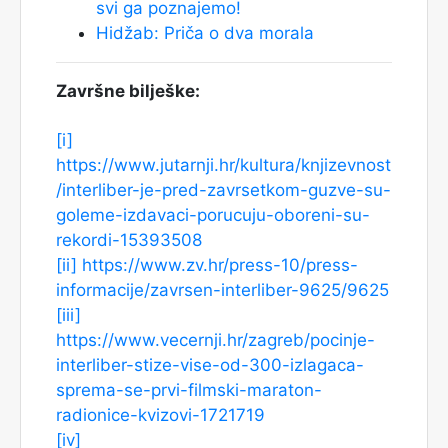
svi ga poznajemo!
Hidžab: Priča o dva morala
Završne bilješke:
[i]
https://www.jutarnji.hr/kultura/knjizevnost
/interliber-je-pred-zavrsetkom-guzve-su-
goleme-izdavaci-porucuju-oboreni-su-
rekordi-15393508
[ii]
https://www.zv.hr/press-10/press-
informacije/zavrsen-interliber-9625/9625
[iii]
https://www.vecernji.hr/zagreb/pocinje-
interliber-stize-vise-od-300-izlagaca-
sprema-se-prvi-filmski-maraton-
radionice-kvizovi-1721719
[iv]