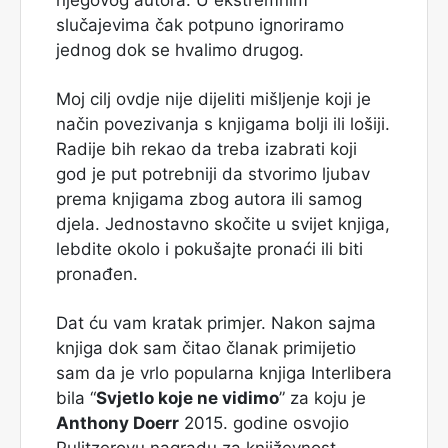
slučajevima čak potpuno ignoriramo
jednog dok se hvalimo drugog.
Moj cilj ovdje nije dijeliti mišljenje koji je
način povezivanja s knjigama bolji ili lošiji.
Radije bih rekao da treba izabrati koji
god je put potrebniji da stvorimo ljubav
prema knjigama zbog autora ili samog
djela. Jednostavno skočite u svijet knjiga,
lebdite okolo i pokušajte pronaći ili biti
pronađen.
Dat ću vam kratak primjer. Nakon sajma
knjiga dok sam čitao članak primijetio
sam da je vrlo popularna knjiga Interlibera
bila “
Svjetlo koje ne vidimo
” za koju je
Anthony Doerr
2015. godine osvojio
Pulitzerovu nagradu za književnost.