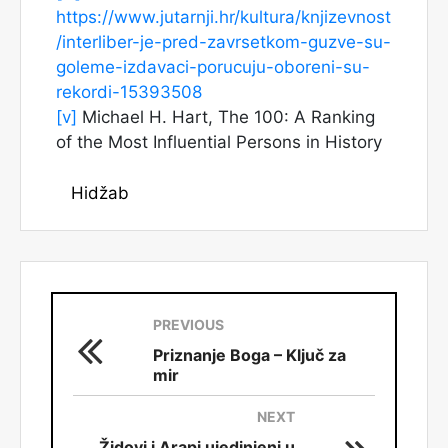
https://www.jutarnji.hr/kultura/knjizevnost
/interliber-je-pred-zavrsetkom-guzve-su-
goleme-izdavaci-porucuju-oboreni-su-
rekordi-15393508
[v]
Michael H. Hart, The 100: A Ranking
of the Most Influential Persons in History
Hidžab
PREVIOUS
Priznanje Boga – Ključ za
mir
NEXT
Židovi i Arapi ujedinjeni u