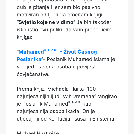
dublja pitanja i jer sam bio pasivno
motiviran od ljudi da pročitam knjigu
“
Svjetlo koje ne vidimo
” Ja bih također
iskoristio ovu priliku da vam preporučim
knjigu:
s.a.v.s.
“
Muhamed
– Život Časnog
Poslanika
”- Poslanik Muhamed islama je
vrlo jedinstvena osoba u povijest
čovječanstva.
Prema knjizi Michaela Harta „100
najutjecajnijih ljudi svih vremena“ rangirao
s.a.v.s.
je Poslanik Muhamed
kao
najutjecajnija osoba ikada. On je
utjecajniji od Konfucija, Isusa ili Einsteina.
Michael Hart piše: