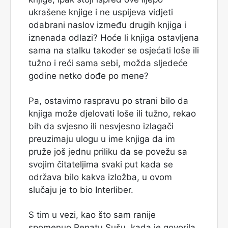
ukrašene knjige i ne uspijeva vidjeti
odabrani naslov između drugih knjiga i
iznenada odlazi? Hoće li knjiga ostavljena
sama na stalku također se osjećati loše ili
tužno i reći sama sebi, možda sljedeće
godine netko dođe po mene?
Pa, ostavimo raspravu po strani bilo da
knjiga može djelovati loše ili tužno, rekao
bih da svjesno ili nesvjesno izlagači
preuzimaju ulogu u ime knjiga da im
pruže još jednu priliku da se povežu sa
svojim čitateljima svaki put kada se
održava bilo kakva izložba, u ovom
slučaju je to bio Interliber.
S tim u vezi, kao što sam ranije
spomenuo Renatu Sušu, kada je govorila