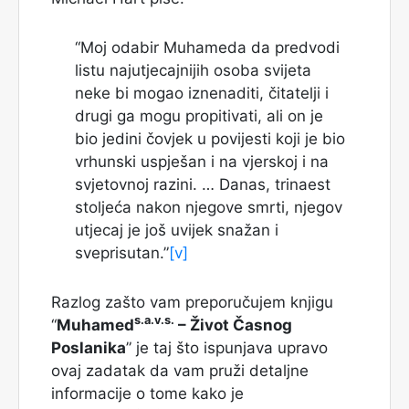
“Moj odabir Muhameda da predvodi
listu najutjecajnijih osoba svijeta
neke bi mogao iznenaditi, čitatelji i
drugi ga mogu propitivati, ali on je
bio jedini čovjek u povijesti koji je bio
vrhunski uspješan i na vjerskoj i na
svjetovnoj razini. … Danas, trinaest
stoljeća nakon njegove smrti, njegov
utjecaj je još uvijek snažan i
sveprisutan.”
[v]
Razlog zašto vam preporučujem knjigu
s.a.v.s.
“
Muhamed
– Život Časnog
Poslanika
” je taj što ispunjava upravo
ovaj zadatak da vam pruži detaljne
informacije o tome kako je