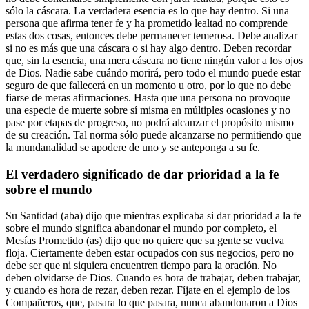
sólo la cáscara. La verdadera esencia es lo que hay dentro. Si una
persona que afirma tener fe y ha prometido lealtad no comprende
estas dos cosas, entonces debe permanecer temerosa. Debe analizar
si no es más que una cáscara o si hay algo dentro. Deben recordar
que, sin la esencia, una mera cáscara no tiene ningún valor a los ojos
de Dios. Nadie sabe cuándo morirá, pero todo el mundo puede estar
seguro de que fallecerá en un momento u otro, por lo que no debe
fiarse de meras afirmaciones. Hasta que una persona no provoque
una especie de muerte sobre sí misma en múltiples ocasiones y no
pase por etapas de progreso, no podrá alcanzar el propósito mismo
de su creación. Tal norma sólo puede alcanzarse no permitiendo que
la mundanalidad se apodere de uno y se anteponga a su fe.
El verdadero significado de dar prioridad a la fe
sobre el mundo
Su Santidad (aba) dijo que mientras explicaba si dar prioridad a la fe
sobre el mundo significa abandonar el mundo por completo, el
Mesías Prometido (as) dijo que no quiere que su gente se vuelva
floja. Ciertamente deben estar ocupados con sus negocios, pero no
debe ser que ni siquiera encuentren tiempo para la oración. No
deben olvidarse de Dios. Cuando es hora de trabajar, deben trabajar,
y cuando es hora de rezar, deben rezar. Fíjate en el ejemplo de los
Compañeros, que, pasara lo que pasara, nunca abandonaron a Dios