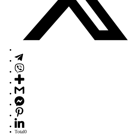
Total
0