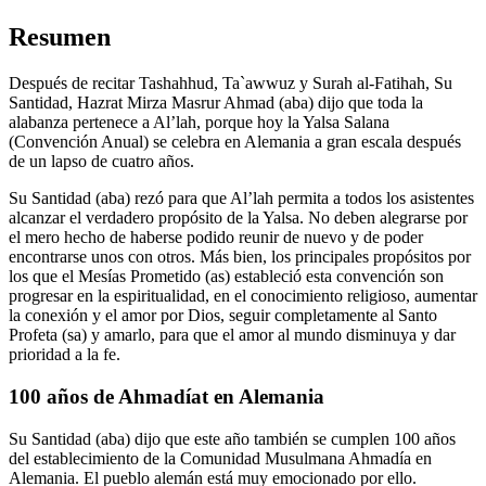
Resumen
Después de recitar Tashahhud, Ta`awwuz y Surah al-Fatihah, Su
Santidad, Hazrat Mirza Masrur Ahmad (aba) dijo que toda la
alabanza pertenece a Al’lah, porque hoy la Yalsa Salana
(Convención Anual) se celebra en Alemania a gran escala después
de un lapso de cuatro años.
Su Santidad (aba) rezó para que Al’lah permita a todos los asistentes
alcanzar el verdadero propósito de la Yalsa. No deben alegrarse por
el mero hecho de haberse podido reunir de nuevo y de poder
encontrarse unos con otros. Más bien, los principales propósitos por
los que el Mesías Prometido (as) estableció esta convención son
progresar en la espiritualidad, en el conocimiento religioso, aumentar
la conexión y el amor por Dios, seguir completamente al Santo
Profeta (sa) y amarlo, para que el amor al mundo disminuya y dar
prioridad a la fe.
100 años de Ahmadíat en Alemania
Su Santidad (aba) dijo que este año también se cumplen 100 años
del establecimiento de la Comunidad Musulmana Ahmadía en
Alemania. El pueblo alemán está muy emocionado por ello.