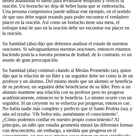
deben abandonar el sueño para levantarse temprano y ofrecer la
oración. Un borracho no deja de beber hasta que se emborracha.
Una persona comprensiva puede utilizar este ejemplo, en el sentido
de que uno debe seguir rezando para poder encontrar el verdadero
placer en la oración. Así como un borracho tiene una meta, el
enfoque total de uno en la oración debe ser encontrar ese placer en
la oración.
Su Santidad (aba) dijo que debemos analizar el estado de nuestras
oraciones. Si salvaguardamos nuestras oraciones, entonces estamos
haciendo justicia a nuestra promesa de lealtad, de lo contrario, es un
asunto de gran preocupación.
Su Santidad (aba) continuó citando al Mesías Prometido (as), quien
dijo que la relación de un líder y un seguidor debe ser como la de un
profesor y un alumno. Del mismo modo que un alumno se beneficia
de su profesor, un seguidor debe beneficiarse de su líder. Pero si un
alumno mantiene una relación con su profesor pero no progresa
académicamente, entonces no le beneficia. Lo mismo ocurre con un
seguidor. Si un creyente no se esfuerza por progresar, entonces cae.
No había nadie más completo y perfecto que el Santo Profeta (sa), y
aún así rezaba: ‘Oh Señor mío, auméntame el conocimiento’.
¿Cómo podemos confiar en nuestro propio conocimiento? Al
principio, un niño que estudia geometría mirará las diferentes formas
con desconcierto, sin embargo, a medida que progresa en el
conocimiento, ve que esas mismas cosas tienen un gran significado.