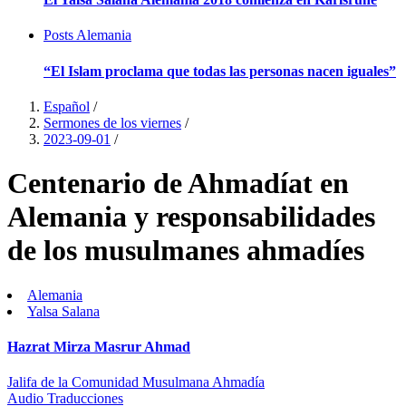
Posts
Alemania
“El Islam proclama que todas las personas nacen iguales”
Español
/
Sermones de los viernes
/
2023-09-01
/
Centenario de Ahmadíat en
Alemania y responsabilidades
de los musulmanes ahmadíes
Alemania
Yalsa Salana
Hazrat Mirza Masrur Ahmad
Jalifa de la Comunidad Musulmana Ahmadía
Audio
Traducciones