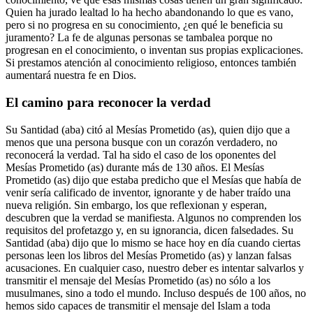
Quien ha jurado lealtad lo ha hecho abandonando lo que es vano,
pero si no progresa en su conocimiento, ¿en qué le beneficia su
juramento? La fe de algunas personas se tambalea porque no
progresan en el conocimiento, o inventan sus propias explicaciones.
Si prestamos atención al conocimiento religioso, entonces también
aumentará nuestra fe en Dios.
El camino para reconocer la verdad
Su Santidad (aba) citó al Mesías Prometido (as), quien dijo que a
menos que una persona busque con un corazón verdadero, no
reconocerá la verdad. Tal ha sido el caso de los oponentes del
Mesías Prometido (as) durante más de 130 años. El Mesías
Prometido (as) dijo que estaba predicho que el Mesías que había de
venir sería calificado de inventor, ignorante y de haber traído una
nueva religión. Sin embargo, los que reflexionan y esperan,
descubren que la verdad se manifiesta. Algunos no comprenden los
requisitos del profetazgo y, en su ignorancia, dicen falsedades. Su
Santidad (aba) dijo que lo mismo se hace hoy en día cuando ciertas
personas leen los libros del Mesías Prometido (as) y lanzan falsas
acusaciones. En cualquier caso, nuestro deber es intentar salvarlos y
transmitir el mensaje del Mesías Prometido (as) no sólo a los
musulmanes, sino a todo el mundo. Incluso después de 100 años, no
hemos sido capaces de transmitir el mensaje del Islam a toda