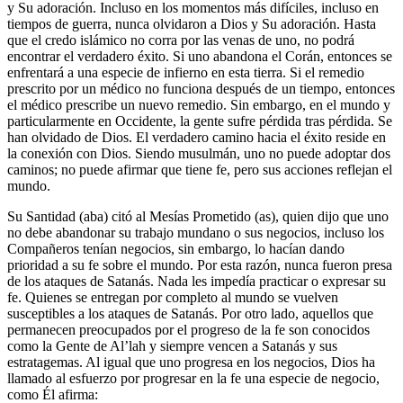
y Su adoración. Incluso en los momentos más difíciles, incluso en
tiempos de guerra, nunca olvidaron a Dios y Su adoración. Hasta
que el credo islámico no corra por las venas de uno, no podrá
encontrar el verdadero éxito. Si uno abandona el Corán, entonces se
enfrentará a una especie de infierno en esta tierra. Si el remedio
prescrito por un médico no funciona después de un tiempo, entonces
el médico prescribe un nuevo remedio. Sin embargo, en el mundo y
particularmente en Occidente, la gente sufre pérdida tras pérdida. Se
han olvidado de Dios. El verdadero camino hacia el éxito reside en
la conexión con Dios. Siendo musulmán, uno no puede adoptar dos
caminos; no puede afirmar que tiene fe, pero sus acciones reflejan el
mundo.
Su Santidad (aba) citó al Mesías Prometido (as), quien dijo que uno
no debe abandonar su trabajo mundano o sus negocios, incluso los
Compañeros tenían negocios, sin embargo, lo hacían dando
prioridad a su fe sobre el mundo. Por esta razón, nunca fueron presa
de los ataques de Satanás. Nada les impedía practicar o expresar su
fe. Quienes se entregan por completo al mundo se vuelven
susceptibles a los ataques de Satanás. Por otro lado, aquellos que
permanecen preocupados por el progreso de la fe son conocidos
como la Gente de Al’lah y siempre vencen a Satanás y sus
estratagemas. Al igual que uno progresa en los negocios, Dios ha
llamado al esfuerzo por progresar en la fe una especie de negocio,
como Él afirma: