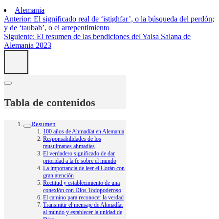
Alemania
Anterior:
El significado real de ‘istighfar’, o la búsqueda del perdón;
y de ‘taubah’, o el arrepentimiento
Siguiente:
El resumen de las bendiciones del Yalsa Salana de
Alemania 2023
Tabla de contenidos
Resumen
100 años de Ahmadíat en Alemania
Responsabilidades de los
musulmanes ahmadíes
El verdadero significado de dar
prioridad a la fe sobre el mundo
La importancia de leer el Corán con
gran atención
Rectitud y establecimiento de una
conexión con Dios Todopoderoso
El camino para reconocer la verdad
Transmitir el mensaje de Ahmadíat
al mundo y establecer la unidad de