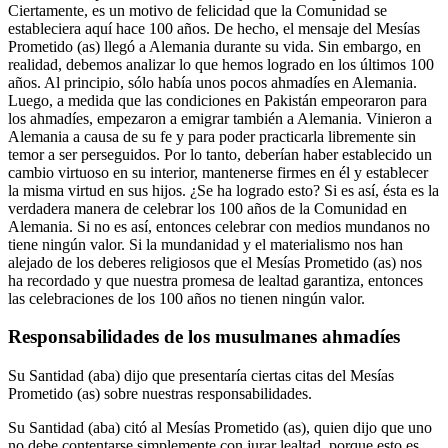
Ciertamente, es un motivo de felicidad que la Comunidad se
estableciera aquí hace 100 años. De hecho, el mensaje del Mesías
Prometido (as) llegó a Alemania durante su vida. Sin embargo, en
realidad, debemos analizar lo que hemos logrado en los últimos 100
años. Al principio, sólo había unos pocos ahmadíes en Alemania.
Luego, a medida que las condiciones en Pakistán empeoraron para
los ahmadíes, empezaron a emigrar también a Alemania. Vinieron a
Alemania a causa de su fe y para poder practicarla libremente sin
temor a ser perseguidos. Por lo tanto, deberían haber establecido un
cambio virtuoso en su interior, mantenerse firmes en él y establecer
la misma virtud en sus hijos. ¿Se ha logrado esto? Si es así, ésta es la
verdadera manera de celebrar los 100 años de la Comunidad en
Alemania. Si no es así, entonces celebrar con medios mundanos no
tiene ningún valor. Si la mundanidad y el materialismo nos han
alejado de los deberes religiosos que el Mesías Prometido (as) nos
ha recordado y que nuestra promesa de lealtad garantiza, entonces
las celebraciones de los 100 años no tienen ningún valor.
Responsabilidades de los musulmanes ahmadíes
Su Santidad (aba) dijo que presentaría ciertas citas del Mesías
Prometido (as) sobre nuestras responsabilidades.
Su Santidad (aba) citó al Mesías Prometido (as), quien dijo que uno
no debe contentarse simplemente con jurar lealtad, porque esto es