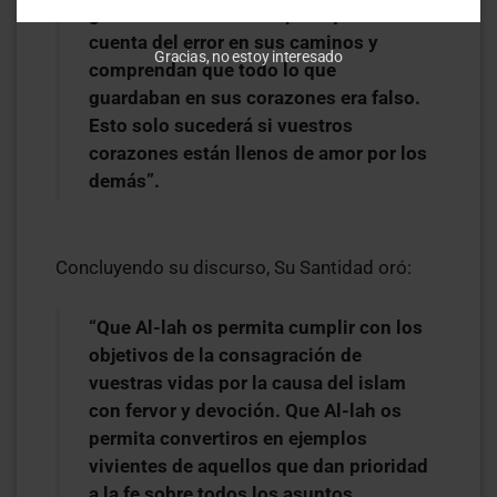
guiarlas con sabiduría para que se den
cuenta del error en sus caminos y
Gracias, no estoy interesado
comprendan que todo lo que
guardaban en sus corazones era falso.
Esto solo sucederá si vuestros
corazones están llenos de amor por los
demás”.
Concluyendo su discurso, Su Santidad oró:
“Que Al-lah os permita cumplir con los
objetivos de la consagración de
vuestras vidas por la causa del islam
con fervor y devoción. Que Al-lah os
permita convertiros en ejemplos
vivientes de aquellos que dan prioridad
a la fe sobre todos los asuntos