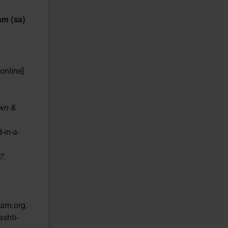
am (sa)
[online]
own &
-in-a-
?
.
slam.org.
shti-