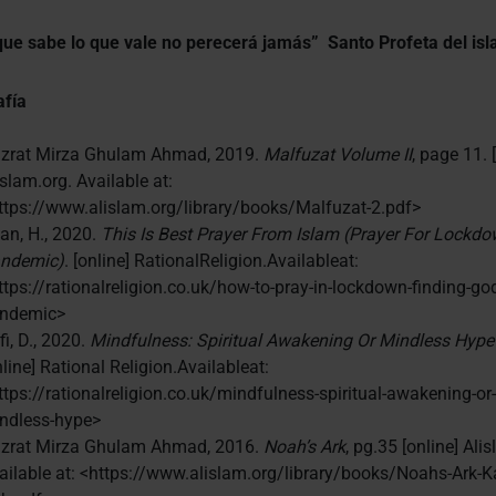
que sabe lo que vale no perecerá jamás” Santo Profeta del isl
afía
zrat Mirza Ghulam Ahmad, 2019.
Malfuzat Volume II
, page 11. 
islam.org. Available at:
ttps://www.alislam.org/library/books/Malfuzat-2.pdf>
an, H., 2020.
This Is Best Prayer From Islam (Prayer For Lockd
ndemic)
. [online] RationalReligion.Availableat:
ttps://rationalreligion.co.uk/how-to-pray-in-lockdown-finding-god
ndemic>
fi, D., 2020.
Mindfulness: Spiritual Awakening Or Mindless Hype
nline] Rational Religion.Availableat:
ttps://rationalreligion.co.uk/mindfulness-spiritual-awakening-or-
ndless-hype>
zrat Mirza Ghulam Ahmad, 2016.
Noah’s Ark
, pg.35 [online] Ali
ailable at: <https://www.alislam.org/library/books/Noahs-Ark-Ka