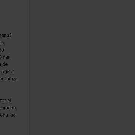
 pena?
ca
mo
inaí,
a de
cado al
una forma
zar el
 persona
sona se