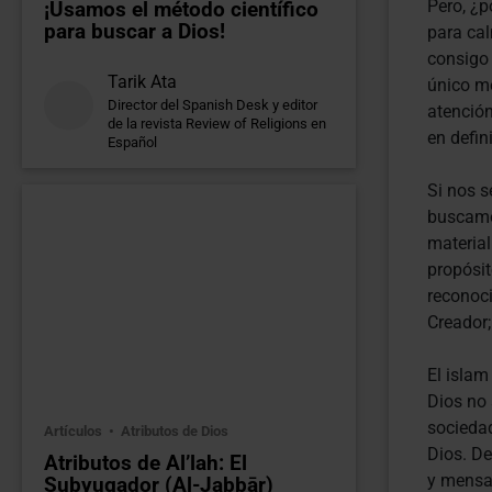
Pero, ¿p
¡Usamos el método científico
para buscar a Dios!
para cal
consigo 
Tarik Ata
único me
Director del Spanish Desk y editor
atenció
de la revista Review of Religions en
en defini
Español
Si nos s
buscamos
material
propósit
reconoci
Creador;
El islam
Dios no 
sociedad
Artículos
Atributos de Dios
Dios. De
Atributos de Al’lah: El
y mensaj
Subyugador (Al-Jabbār)