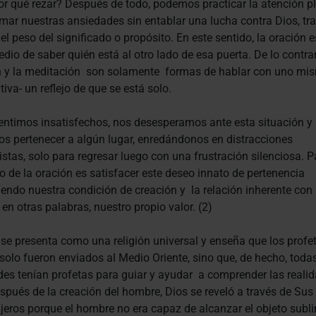
or qué rezar? Después de todo, podemos practicar la atención p
mar nuestras ansiedades sin entablar una lucha contra Dios, tr
el peso del significado o propósito. En este sentido, la oración e
dio de saber quién está al otro lado de esa puerta. De lo contrar
n y la meditación son solamente formas de hablar con uno mis
tiva- un reflejo de que se está solo.
entimos insatisfechos, nos desesperamos ante esta situación y
 pertenecer a algún lugar, enredándonos en distracciones
istas, solo para regresar luego con una frustración silenciosa. P
o de la oración es satisfacer este deseo innato de pertenencia
endo nuestra condición de creación y la relación inherente con
 en otras palabras, nuestro propio valor. (2)
 se presenta como una religión universal y enseña que los profe
solo fueron enviados al Medio Oriente, sino que, de hecho, todas
es tenían profetas para guiar y ayudar a comprender las reali
spués de la creación del hombre, Dios se reveló a través de Sus
eros porque el hombre no era capaz de alcanzar el objeto subl