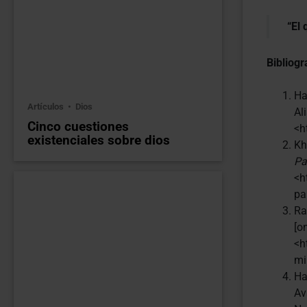
“El 
Bibliogr
Ha
Artículos
Dios
Al
Cinco cuestiones
<h
existenciales sobre dios
Kh
Pa
<h
pa
Ra
[o
<h
mi
Ha
Av