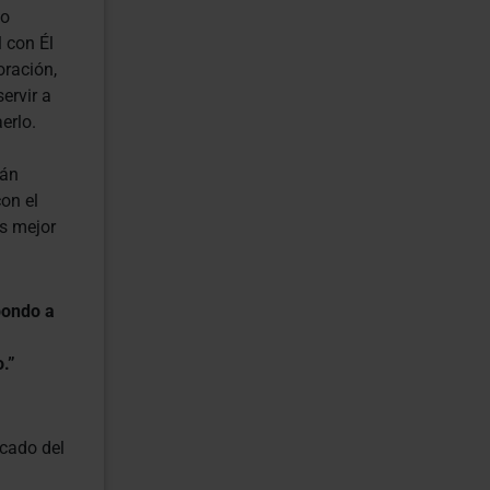
no
l con Él
oración,
ervir a
erlo.
tán
on el
s mejor
pondo a
.”
icado del