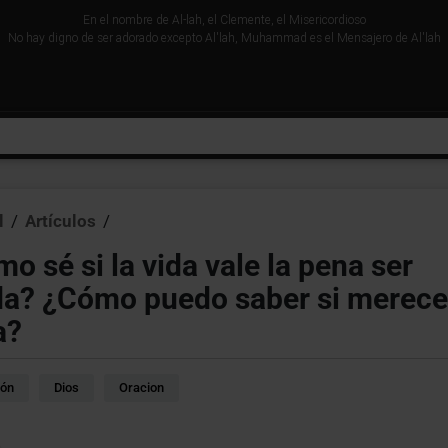
En el nombre de Al-lah, el Clemente, el Misericordioso
No hay digno de ser adorado excepto Al'lah, Muhammad es el Mensajero de Al'lah
l
/
Artículos
/
o sé si la vida vale la pena ser
da? ¿Cómo puedo saber si merece
a?
ión
Dios
Oracion