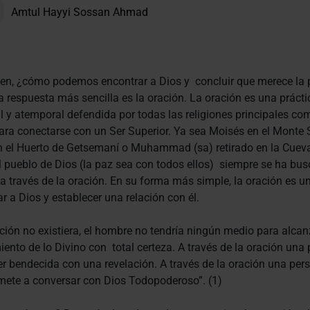
Amtul Hayyi Sossan Ahmad
ien, ¿cómo podemos encontrar a Dios y concluir que merece la
a respuesta más sencilla es la oración. La oración es una prácti
l y atemporal defendida por todas las religiones principales co
ra conectarse con un Ser Superior. Ya sea Moisés en el Monte S
n el Huerto de Getsemaní o Muhammad (sa) retirado en la Cuev
el pueblo de Dios (la paz sea con todos ellos) siempre se ha bus
a través de la oración. En su forma más simple, la oración es 
r a Dios y establecer una relación con él.
ación no existiera, el hombre no tendría ningún medio para alcan
ento de lo Divino con total certeza. A través de la oración una
r bendecida con una revelación. A través de la oración una per
ete a conversar con Dios Todopoderoso”. (1)