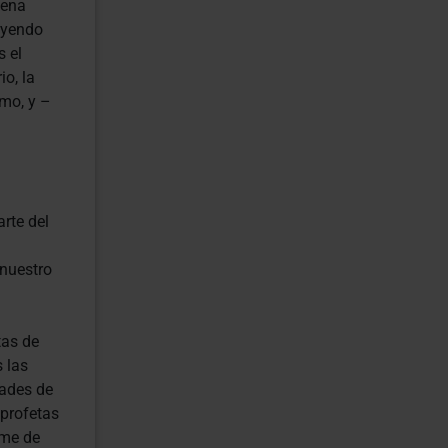
lena
ayendo
s el
io, la
mo, y –
arte del
 nuestro
tas de
 las
dades de
 profetas
ime de