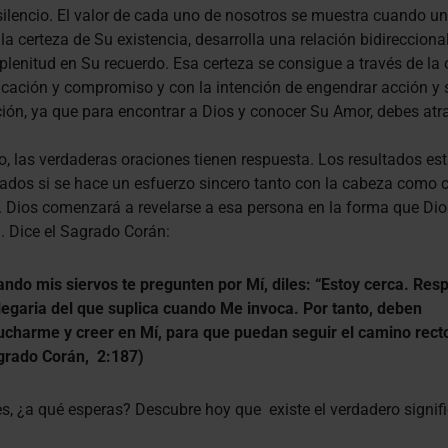
ilencio. El valor de cada uno de nosotros se muestra cuando u
la certeza de Su existencia, desarrolla una relación bidirecciona
 plenitud en Su recuerdo. Esa certeza se consigue a través de la 
cación y compromiso y con la intención de engendrar acción y s
ión, ya que para encontrar a Dios y conocer Su Amor, debes atra
, las verdaderas oraciones tienen respuesta. Los resultados es
ados si se hace un esfuerzo sincero tanto con la cabeza como c
 Dios comenzará a revelarse a esa persona en la forma que Dio
 Dice el Sagrado Corán:
ndo mis siervos te pregunten por Mí, diles: “Estoy cerca. Res
legaria del que suplica cuando Me invoca. Por tanto, deben
ucharme y creer en Mí, para que puedan seguir el camino recto
grado Corán, 2:187)
s, ¿a qué esperas? Descubre hoy que existe el verdadero signif