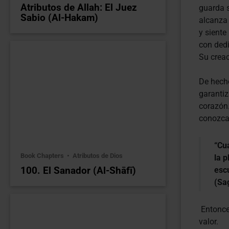
Atributos de Allah: El Juez
guarda s
Sabio (Al-Hakam)
alcanza 
y siente
con dedi
Su creac
De hecho
garantiz
corazón.
conozca.
“Cua
Book Chapters
Atributos de Dios
la p
100. El Sanador (Al-Shāfī)
esc
(Sa
Entonce
valor.