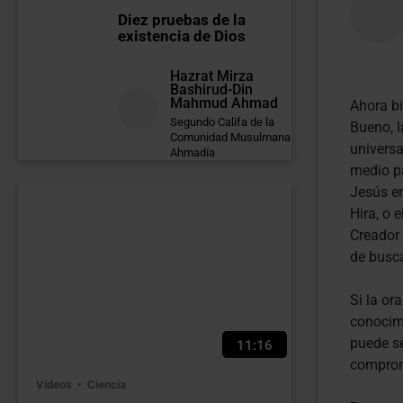
Diez pruebas de la
existencia de Dios
Hazrat Mirza
Bashirud-Din
Mahmud Ahmad
Ahora b
Segundo Califa de la
Bueno, l
Comunidad Musulmana
universa
Ahmadía
medio pa
Jesús e
Hira, o 
Creador 
de busca
Si la or
conocimi
puede se
11:16
comprom
Videos
Ciencia