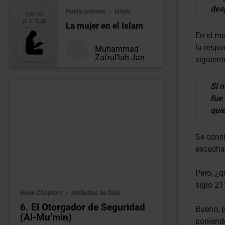
des
Publicaciones
Islam
La mujer en el Islam
En el me
la respu
Muhammad
Zafrul’lah Jan
siguient
Si n
fue 
qui
Se consi
escuchar
Pero, ¿q
siglo 21
Book Chapters
Atributos de Dios
6. El Otorgador de Seguridad
Bueno, p
(Al-Mu’min)
poniendo