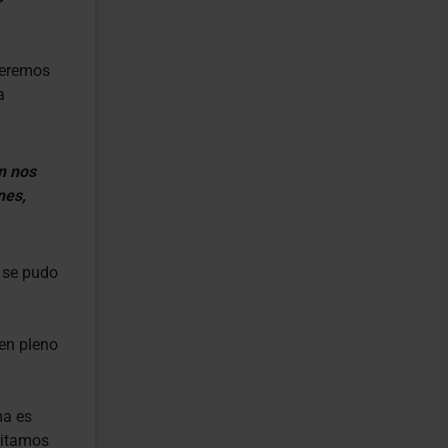
ceremos
a
n nos
nes,
 se pudo
en pleno
ma es
sitamos