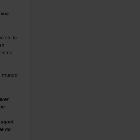
mina
ción: la
an
mismo.
 al mundo
erer
on
 aquel
ue no