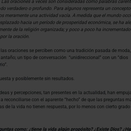
 Las oraciones a veces son consideradas como palabras carent
ado verdadero o profundo. Para algunos representa un concepto 
os meramente una actividad vacía. A medida que el mundo occi
splazado hacia un período de prosperidad económica, se ha al
ente de la religión organizada; y poco a poco ha incrementado 
por la oración.
 las oraciones se perciben como una tradición pasada de moda,
e antaño; un tipo de conversación “unidireccional” con un “dios
io”.
uesta y posiblemente sin resultados.
deas y percepciones, tan presentes en la actualidad, han empuj
 reconciliarse con el aparente “hecho” de que las preguntas m
s de la vida no tienen respuesta, por lo menos con cierto grado
untas como: ¿tiene la vida algún propósito? ¿Existe Dios? ¿Ha