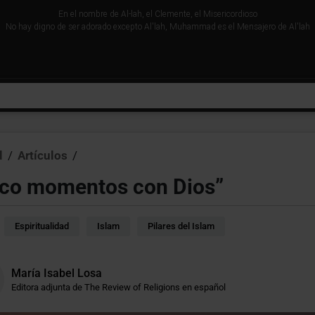
En el nombre de Al-lah, el Clemente, el Misericordioso
No hay digno de ser adorado excepto Al'lah, Muhammad es el Mensajero de Al'lah
l
/
Artículos
/
nco momentos con Dios”
Espiritualidad
Islam
Pilares del Islam
María Isabel Losa
Editora adjunta de The Review of Religions en español