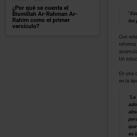
¿Por qué se cuenta el
Bismillah Ar-Rahman Ar-
“
Esa
Rahim como el primer
los
versículo?
Con este
reforma
acumulad
Un estud
En una 
en la ép
“
La 
ado
abs
per
que
es 