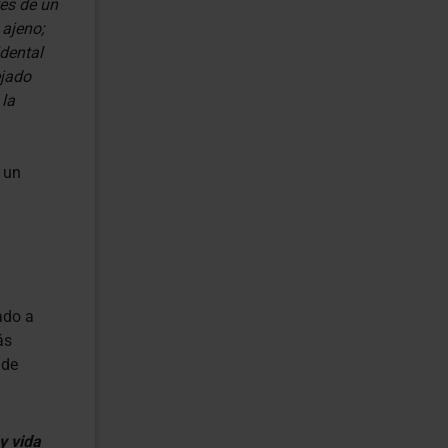
es de un
ajeno;
dental
ejado
la
 un
ado a
ás
 de
y vida