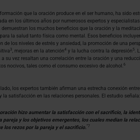
formación que la oración produce en el ser humano, ha sido es
ada en los últimos años por numerosos expertos y especialistas
 demuestran los muchos beneficios que la oración y la meditac
para la salud tanto física como mental. Esos beneficios incluye
n de los niveles de estrés y ansiedad, la promoción de una pers
3
4
5
itiva
, mejoras en la atención
y la lucha contra la depresión
. 
 a su vez resaltan una correlación entre la oración y una reducc
6
tos nocivos, tales como el consumo excesivo de alcohol.
 lado, los expertos también afirman una estrecha conexión entre
y la satisfacción en las relaciones personales. El estudio señala
oración hizo aumentar la satisfacción con el sacrificio, la iden
a pareja y los objetivos emergentes, los cuales median la rela
”7
e los rezos por la pareja y el sacrificio.