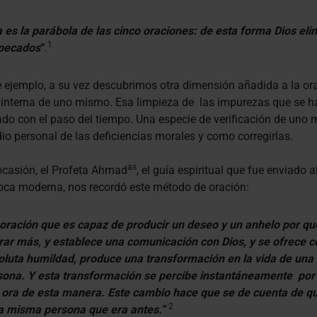
 es la parábola de las cinco oraciones: de esta forma Dios eli
1
 pecados
“
.
 ejemplo, a su vez descubrimos otra dimensión añadida a la ora
 interna de uno mismo. Esa limpieza de las impurezas que se h
o con el paso del tiempo. Una especie de verificación de uno 
io personal de las deficiencias morales y como corregirlas.
as
ocasión, el Profeta Ahmad
, el guía espiritual que fue enviado
oca moderna, nos recordó este método de oración:
oración que es capaz de producir un deseo y un anhelo por qu
rar más, y establece una comunicación con Dios, y se ofrece c
oluta humildad, produce una transformación en la vida de una
sona. Y esta transformación se percibe instantáneamente por
 ora de esta manera. Este cambio hace que se de cuenta de q
2
la misma persona que era antes.”