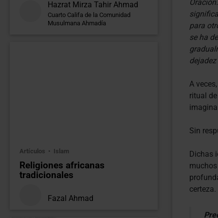
Oración.
Hazrat Mirza Tahir Ahmad
signific
Cuarto Califa de la Comunidad
Musulmana Ahmadía
para otr
se ha de
gradualm
dejadez 
A veces,
ritual d
imaginar
Sin resp
Artículos
Islam
Dichas i
Religiones africanas
muchos a
tradicionales
profunda
certeza.
Fazal Ahmad
Preg