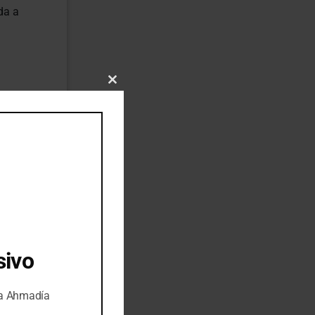
da a
Close
this
module
iones,
special
sivo
na Ahmadía