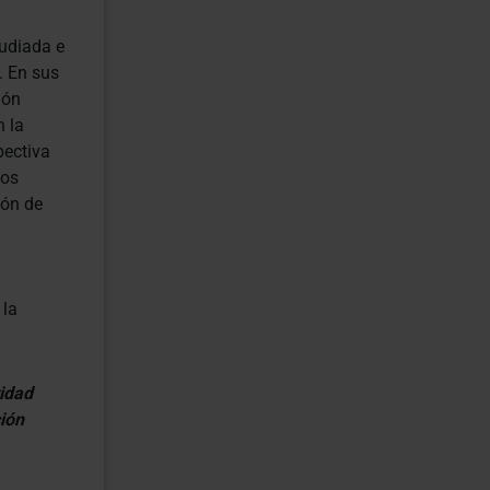
tudiada e
. En sus
ión
n la
pectiva
Los
ión de
 la
:
tidad
ción