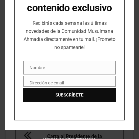
contenido exclusivo
Sinceramente suyo,
Mirza Masrur Ahmad
Recibirás cada semana las últimas
Jalifatul Masih V
novedades de la Comunidad Musulmana
Jefe Supremo de la
Ahmadía directamente en tu mail. ¡Prometo
Comunidad Ahmadía del Islam
no spamearte!
Imagen: cortesía de
DAVID ILIFF
;
Licencia
Nombre
Creative Commons
Nombre
Dirección de email
Email
Elizabeth II
SUBSCRÍBETE
ANTERIOR:
Carta al Presidente de la