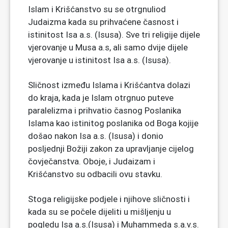
Islam i Krišćanstvo su se otrgnuliod
Judaizma kada su prihvaćene časnost i
istinitost Isa a.s. (Isusa). Sve tri religije dijele
vjerovanje u Musa a.s, ali samo dvije dijele
vjerovanje u istinitost Isa a.s. (Isusa).
Sličnost između Islama i Krišćantva dolazi
do kraja, kada je Islam otrgnuo puteve
paralelizma i prihvatio časnog Poslanika
Islama kao istinitog poslanika od Boga kojije
došao nakon Isa a.s. (Isusa) i donio
posljednji Božiji zakon za upravljanje cijelog
čovječanstva. Oboje, i Judaizam i
Krišćanstvo su odbacili ovu stavku.
Stoga religijske podjele i njihove sličnosti i
kada su se počele dijeliti u mišljenju u
pogledu Isa a.s.(Isusa) i Muhammeda s.a.v.s.