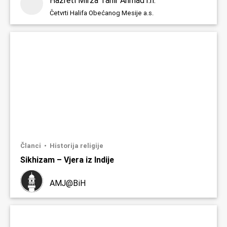
Hazreti Mirza Tahir Ahmad r.h.
Četvrti Halifa Obećanog Mesije a.s.
Članci
Historija religije
Sikhizam – Vjera iz Indije
AMJ@BiH