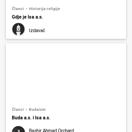
Članci
Historija religije
Gdje je Isa a.s.
Izdavač
Članci
Budaizm
Buda a.s. i Isa a.s.
Bashir Ahmad Orchard