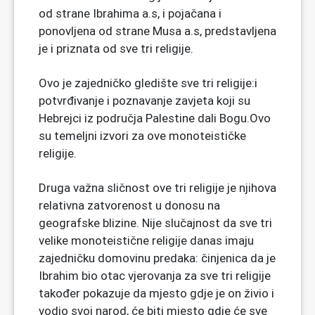
od strane Ibrahima a.s, i pojačana i
ponovljena od strane Musa a.s, predstavljena
je i priznata od sve tri religije.
Ovo je zajedničko gledište sve tri religije:i
potvrđivanje i poznavanje zavjeta koji su
Hebrejci iz područja Palestine dali Bogu.Ovo
su temeljni izvori za ove monoteističke
religije.
Druga važna sličnost ove tri religije je njihova
relativna zatvorenost u donosu na
geografske blizine. Nije slučajnost da sve tri
velike monoteistične religije danas imaju
zajedničku domovinu predaka: činjenica da je
Ibrahim bio otac vjerovanja za sve tri religije
također pokazuje da mjesto gdje je on živio i
vodio svoj narod, će biti mjesto gdje će sve