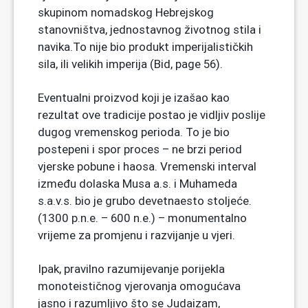
skupinom nomadskog Hebrejskog
stanovništva, jednostavnog životnog stila i
navika.To nije bio produkt imperijalističkih
sila, ili velikih imperija (Bid, page 56).
Eventualni proizvod koji je izašao kao
rezultat ove tradicije postao je vidljiv poslije
dugog vremenskog perioda. To je bio
postepeni i spor proces – ne brzi period
vjerske pobune i haosa. Vremenski interval
između dolaska Musa a.s. i Muhameda
s.a.v.s. bio je grubo devetnaesto stoljeće.
(1300 p.n.e. – 600 n.e.) – monumentalno
vrijeme za promjenu i razvijanje u vjeri.
Ipak, pravilno razumijevanje porijekla
monoteističnog vjerovanja omogućava
jasno i razumljivo što se Judaizam,