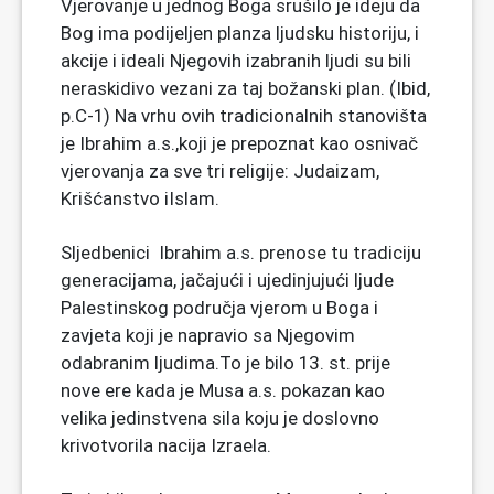
Vjerovanje u jednog Boga srušilo je ideju da
Bog ima podijeljen planza ljudsku historiju, i
akcije i ideali Njegovih izabranih ljudi su bili
neraskidivo vezani za taj božanski plan. (Ibid,
p.C-1) Na vrhu ovih tradicionalnih stanovišta
je Ibrahim a.s.,koji je prepoznat kao osnivač
vjerovanja za sve tri religije: Judaizam,
Krišćanstvo iIslam.
Sljedbenici Ibrahim a.s. prenose tu tradiciju
generacijama, jačajući i ujedinjujući ljude
Palestinskog područja vjerom u Boga i
zavjeta koji je napravio sa Njegovim
odabranim ljudima.To je bilo 13. st. prije
nove ere kada je Musa a.s. pokazan kao
velika jedinstvena sila koju je doslovno
krivotvorila nacija Izraela.