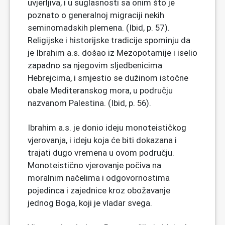
uvjerljiva, i u suglasnosti sa onim što je
poznato o generalnoj migraciji nekih
seminomadskih plemena. (Ibid, p. 57).
Religijske i historijske tradicije spominju da
je Ibrahim a.s. došao iz Mezopotamije i iselio
zapadno sa njegovim sljedbenicima
Hebrejcima, i smjestio se dužinom istočne
obale Mediteranskog mora, u području
nazvanom Palestina. (Ibid, p. 56).
Ibrahim a.s. je donio ideju monoteističkog
vjerovanja, i ideju koja će biti dokazana i
trajati dugo vremena u ovom području.
Monoteistično vjerovanje počiva na
moralnim načelima i odgovornostima
pojedinca i zajednice kroz obožavanje
jednog Boga, koji je vladar svega.