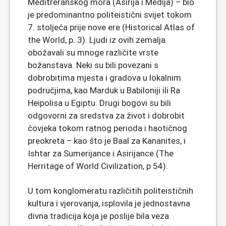
Meditreranskog mora (Asirija i Medija) – bio
je predominantno politeistični svijet tokom
7. stoljeća prije nove ere (Historical Atlas of
the World, p. 3). Ljudi iz ovih zemalja
obožavali su mnoge različite vrste
božanstava. Neki su bili povezani s
dobrobitima mjesta i gradova u lokalnim
područjima, kao Marduk u Babiloniji ili Ra
Heipolisa u Egiptu. Drugi bogovi su bili
odgovorni za sredstva za život i dobrobit
čovjeka tokom ratnog perioda i haotičnog
preokreta – kao što je Baal za Kananites, i
Ishtar za Sumerijance i Asirijance (The
Herritage of World Civilization, p 54).
U tom konglomeratu različitih politeističnih
kultura i vjerovanja, isplovila je jednostavna
divna tradicija koja je poslije bila veza