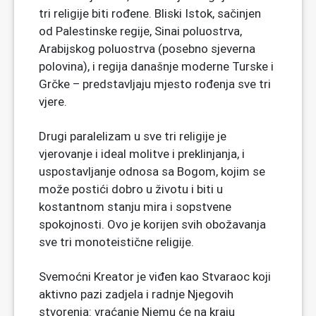
tri religije biti rođene. Bliski Istok, sačinjen
od Palestinske regije, Sinai poluostrva,
Arabijskog poluostrva (posebno sjeverna
polovina), i regija današnje moderne Turske i
Grčke – predstavljaju mjesto rođenja sve tri
vjere.
Drugi paralelizam u sve tri religije je
vjerovanje i ideal molitve i preklinjanja, i
uspostavljanje odnosa sa Bogom, kojim se
može postići dobro u životu i biti u
kostantnom stanju mira i sopstvene
spokojnosti. Ovo je korijen svih obožavanja
sve tri monoteistične religije.
Svemoćni Kreator je viđen kao Stvaraoc koji
aktivno pazi zadjela i radnje Njegovih
stvorenja: vraćanje Njemu će na kraju