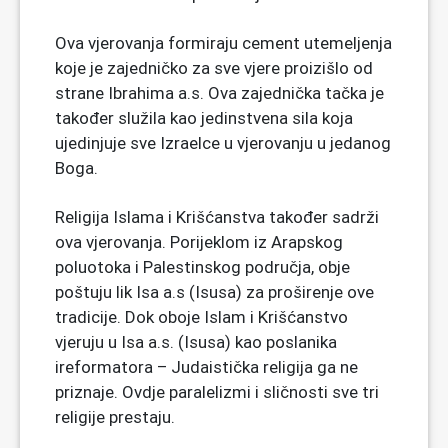
Ova vjerovanja formiraju cement utemeljenja
koje je zajedničko za sve vjere proizišlo od
strane Ibrahima a.s. Ova zajednička tačka je
također služila kao jedinstvena sila koja
ujedinjuje sve Izraelce u vjerovanju u jedanog
Boga.
Religija Islama i Krišćanstva također sadrži
ova vjerovanja. Porijeklom iz Arapskog
poluotoka i Palestinskog područja, obje
poštuju lik Isa a.s (Isusa) za proširenje ove
tradicije. Dok oboje Islam i Krišćanstvo
vjeruju u Isa a.s. (Isusa) kao poslanika
ireformatora – Judaistička religija ga ne
priznaje. Ovdje paralelizmi i sličnosti sve tri
religije prestaju.