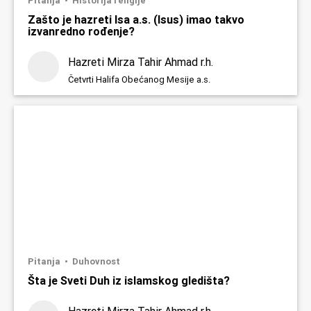
Pitanja
Historija religije
Zašto je hazreti Isa a.s. (Isus) imao takvo
izvanredno rođenje?
Hazreti Mirza Tahir Ahmad r.h.
Četvrti Halifa Obećanog Mesije a.s.
Pitanja
Duhovnost
Šta je Sveti Duh iz islamskog gledišta?