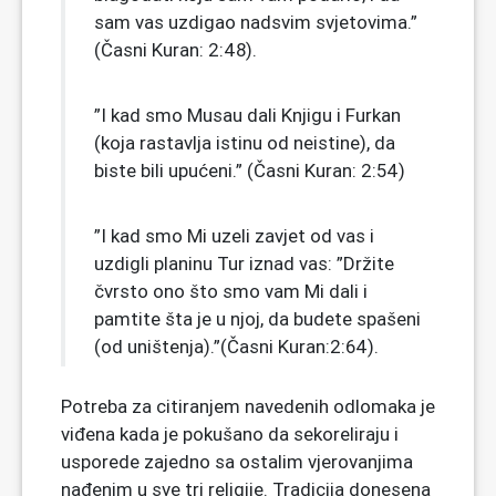
sam vas uzdigao nadsvim svjetovima.”
(Časni Kuran: 2:48).
”I kad smo Musau dali Knjigu i Furkan
(koja rastavlja istinu od neistine), da
biste bili upućeni.” (Časni Kuran: 2:54)
”I kad smo Mi uzeli zavjet od vas i
uzdigli planinu Tur iznad vas: ”Držite
čvrsto ono što smo vam Mi dali i
pamtite šta je u njoj, da budete spašeni
(od uništenja).”(Časni Kuran:2:64).
Potreba za citiranjem navedenih odlomaka je
viđena kada je pokušano da sekoreliraju i
usporede zajedno sa ostalim vjerovanjima
nađenim u sve tri religije. Tradicija donesena