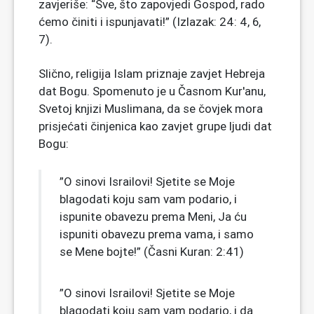
zavjeriše: “Sve, što zapovjedi Gospod, rado
ćemo činiti i ispunjavati!” (Izlazak: 24: 4, 6,
7).
Slično, religija Islam priznaje zavjet Hebreja
dat Bogu. Spomenuto je u Časnom Kur'anu,
Svetoj knjizi Muslimana, da se čovjek mora
prisjećati činjenica kao zavjet grupe ljudi dat
Bogu:
”O sinovi Israilovi! Sjetite se Moje
blagodati koju sam vam podario, i
ispunite obavezu prema Meni, Ja ću
ispuniti obavezu prema vama, i samo
se Mene bojte!” (Časni Kuran: 2:41)
”O sinovi Israilovi! Sjetite se Moje
blagodati koju sam vam podario, i da