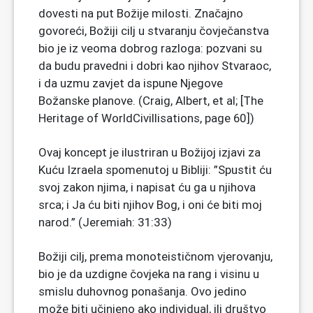
dovesti na put Božije milosti. Značajno
govoreći, Božiji cilj u stvaranju čovječanstva
bio je iz veoma dobrog razloga: pozvani su
da budu pravedni i dobri kao njihov Stvaraoc,
i da uzmu zavjet da ispune Njegove
Božanske planove. (Craig, Albert, et al; [The
Heritage of WorldCivillisations, page 60])
Ovaj koncept je ilustriran u Božijoj izjavi za
Kuću Izraela spomenutoj u Bibliji: ”Spustit ću
svoj zakon njima, i napisat ću ga u njihova
srca; i Ja ću biti njihov Bog, i oni će biti moj
narod.” (Jeremiah: 31:33)
Božiji cilj, prema monoteističnom vjerovanju,
bio je da uzdigne čovjeka na rang i visinu u
smislu duhovnog ponašanja. Ovo jedino
može biti učinjeno ako individual, ili društvo