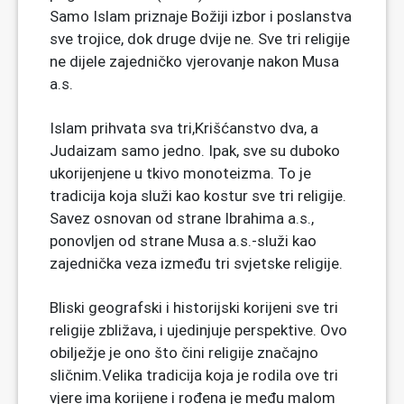
Samo Islam priznaje Božiji izbor i poslanstva
sve trojice, dok druge dvije ne. Sve tri religije
ne dijele zajedničko vjerovanje nakon Musa
a.s.
Islam prihvata sva tri,Krišćanstvo dva, a
Judaizam samo jedno. Ipak, sve su duboko
ukorijenjene u tkivo monoteizma. To je
tradicija koja služi kao kostur sve tri religije.
Savez osnovan od strane Ibrahima a.s.,
ponovljen od strane Musa a.s.-služi kao
zajednička veza između tri svjetske religije.
Bliski geografski i historijski korijeni sve tri
religije zbližava, i ujedinjuje perspektive. Ovo
obilježje je ono što čini religije značajno
sličnim.Velika tradicija koja je rodila ove tri
vjere ima korijene i rođena je među malom