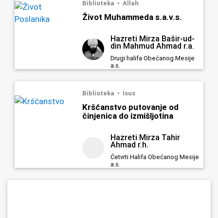
Biblioteka
Allah
Život Muhammeda s.a.v.s.
Hazreti Mirza Bašir-ud-
din Mahmud Ahmad r.a.
Drugi halifa Obećanog Mesije
a.s.
Biblioteka
Isus
Kršćanstvo putovanje od
činjenica do izmišljotina
Hazreti Mirza Tahir
Ahmad r.h.
Četvrti Halifa Obećanog Mesije
a.s.