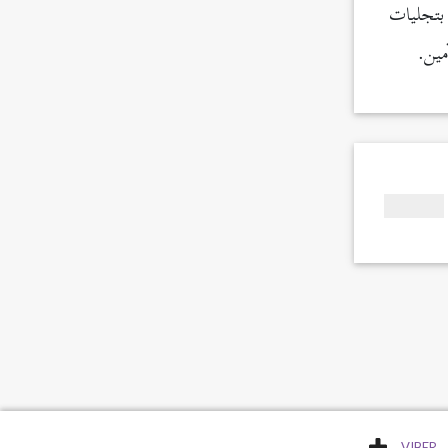
بتجليات
مين.
VIBER