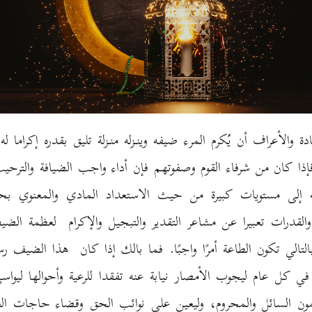
ة والأعراف أن يُكرم المرء ضيفه وينـزله منـزلة تليق بقدره إكراما له 
إذا كان من شرفاء القوم وصفوتهم فإن أداء واجب الضيافة والترحي
 إلى مستويات كبيرة من حيث الاستعداد المادي والمعنوي ب
والقدرات تعبيرا عن مشاعر التقدير والتبجيل والإكرام لعظمة الض
التالي تكون الطاعة أمرًا واجبًا. فما بالك إذا كان هذا الضيف 
 في كل عام ليجوب الأمصار نيابة عنه تفقدا للرعية وأحوالها ليواس
يمون السائل والمحروم، وليعين على نوائب الحق وقضاء حاجات العب