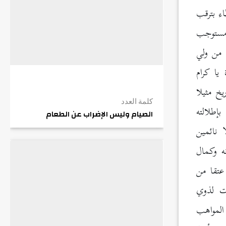
ء بترقب
م مستوجب
 من ولي
يا كرام
خ مثيلا
كلمة العدد
إطلالته
الصيام وليس الإضراب عن الطعام
ا نائمين
ه وكمال
عتقا من
ات لذوي
المواهب