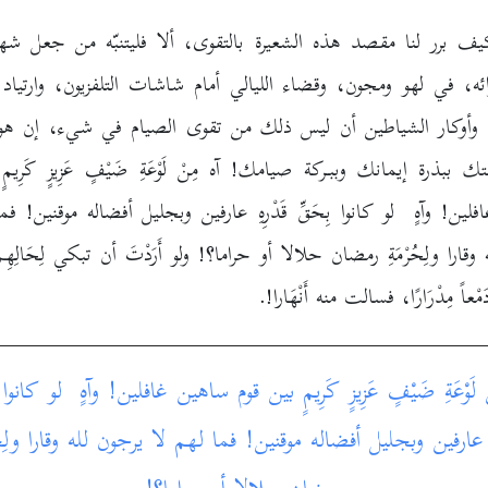
كيف برر لنا مقصد هذه الشعيرة بالتقوى، ألا فليتنبّه من جعل شهر
 أهوائه، في لهو ومجون، وقضاء الليالي أمام شاشات التلفزيون، وارتياد
 وأوكار الشياطين أن ليس ذلك من تقوى الصيام في شيء، إن هو إ
 ببذرة إيمانك وببـركة صيامك! آه مِنْ لَوْعَةِ ضَيْفٍ عَزِيزٍ كَرِيمٍ
لين! وآهٍ لو كانوا بِحَقِّ قَدْرِهِ عارفين وبجليل أفضاله موقنين! فم
وقارا ولِحُرْمَةِ رمضان حلالا أو حراما؟! ولو أَرَدْتَ أن تبكي لِحَالِهِم ل
عاً مِدْرَارًا، فسالت منه أَنْهَارا!.
 لَوْعَةِ ضَيْفٍ عَزِيزٍ كَرِيمٍ بين قوم ساهين غافلين! وآهٍ لو كانوا ب
هِ عارفين وبجليل أفضاله موقنين! فما لهم لا يرجون لله وقارا ولِحُر