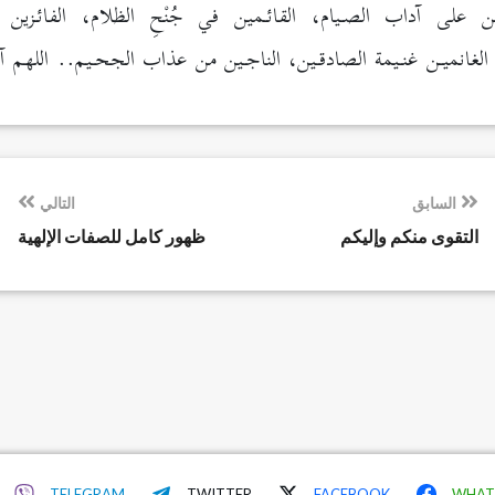
ن على آداب الصـيام، القائـمين في جُنْحِ الظلام، الفائـزين 
الغانميـن غنـيمة الصادقـين، الناجـين من عذاب الجحـيم.. اللهم آ
السابق
التالي
التقوى منكم وإليكم
ظهور كامل للصفات الإلهية
TELEGRAM
TWITTER
FACEBOOK
WHAT