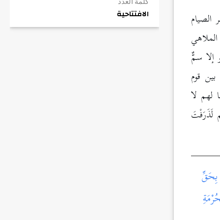
كلمة العدد
الافتتاحية
 الصيام
 الملاهي
لا سمٌّ
 بين قوم
ا لهم لا
َذَرَفْتَ
ِحَقِّ
ْمَةِ