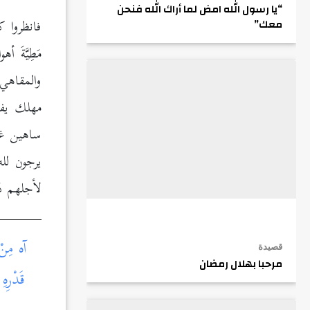
“يا رسول الله امض لما أراك الله فنحن
فانظروا 
معك”
مَطِيَّةَ
والمقاهي
مهلك يفتك
ساهين غاف
يرجون لله 
لأجلهم دَمْ
آه مِنْ
قصيدة
مرحبا بهلال رمضان
قَدْرِ