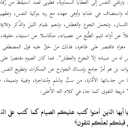
، وترتقي النفس إلى العطايا السماوية، فطوبى لعبد استيقظ من رُقَادِ
ه واستضاف في جَنَانِهِ وأوفى عهده مع ربه بتزكية النفس، وتطهير
للسان، وتحمل الجوع والعطش، وتنعم بقيام الليل والذّكر وتلاوة ا
اً عن أوانه لئيم الطَّبْعِ من عصيانه، متكاسلا عن استيفاء حقوقه،
 مغزاه فاقتصر على ظاهره، فذلك مَنْ حَقَّ عليه قول المصطفى
 له من صيامه إلا الجوع والعطش”. فما كان الصوم مقتصرا على 
ات بل هو أمرٌ جامع بإمساك الجوارح عن المنكرات وتطويع النفس و
من جذباتها الأمَّارة، من سبٍّ وشَتْمٍ ومُشاجرة، وغيبة ونميمة، فم
ا ذريعة التقوى كما جاء في كلام الله الأعلى:
ا أيها الذين آمنوا كتب عليكم الصيام كما كتب على الذ
قبلكم لعلّكم تتقون