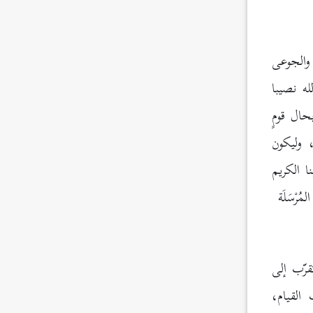
والجوعى
لله نصيبا
بحال قومٍ
ب، وليكون
ا الكريم
ُرْسَلَة
قرّب إلى
القيام،