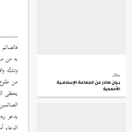
فالصائم 
به من مش
وتشبُّه و
مقال
من طلوع 
بـيان صادر عن الجماعة الإسلامـية
الأحمدية
يحظى العبد
الصائمين 
يدعو ربه
الدعاء أم