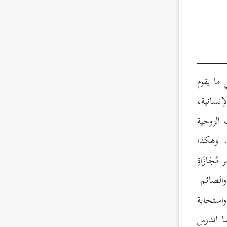
ما يقوم
نسانية،
 الزوجية
. وهكذا
ُجَازَاةِ
 والصائم
استجابة
ما اندرس