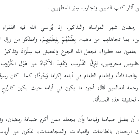
 آثار كتب النبيين وتجارب سِيَر المطهرين .
مضان شهر المواساة والتذكير، إذ يُوَاسي الله فيه الفقراء 
، بما تجاهلهم من ذهبت بِطْنَتُهُمْ بِفِطْنَتِهِمْ، وامتلكوا من رزق ا
 ينفقون منه فطيرا!، فجعل الله الجوع والعطش فيه سِلْوَانًا وتذكيرًا 
ومين محرومين، لِتَرِقَّ القُلُوب، وتَتَّقِدَ الأكْبَادُ من هَوْلِ الكُرُو
والصدقاتُ وإطعام الطعام في أيامه إكراما وَجُودًا، كما كان رسولن
رحمة للعالمين
، أجود ما يكون في أيامه حيث يكون كالرِّيحِ الم
ه لحقيقة هذه المسألة.
 أن يتقبل صيامنا وقيامنا وأن يجعلنا ممن أكرم ضيـافة رمضان، وت
لك الرحمان بالطاعـات والعبادات والمجاهـدات، لنكون من أرباب 