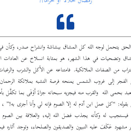
رمضان حلالا أو حراما؟!
الحق يتحمل لوجه الله كل المشاق ببشاشة وانشراح صدر، وكأن في 
اق وتضحيات في هذا الشهر، هو بمثابة انسلاخ عن العادات الإ
اقتراب من الصفات الملائكية. فامتناعه عن الأكل والشرب والرغبات
الفجر إلى غروب الشمس يمنحه فرصة التشبه بملائكة الرحمان
 بحمى الله والقرب منه فيجزيه سبحانه جزاءً أَوْفَى بما تكفَّل بأمر م
بقوله: “كل عمل ابن آدم له إلا الصوم فإنه لي وأنا أجزى به!” ،
 فيستجيب له وكأنه يجذب فضل الله إليه، والعلاقة بين الصوم و
ر مشهود عَكَفَ عليه النبيون والصديقون والصلحاء، وتوجد آثاره في