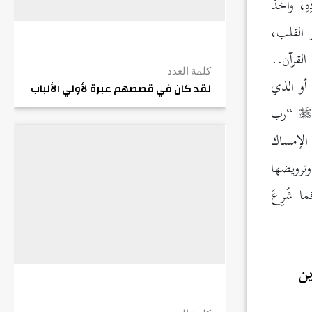
هِ، وأخذ
 القلب،
لقرآن..
كلمة العدد
 أو الذي
لقد كان في قصصهم عبرة لأولي الألباب
“رب
الإمساك
ترويضها
ا شُرِعَ
ين