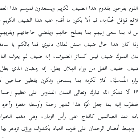
قوم يفرحون بقدوم هذا الضيف الكريم ويستعدون لموسم هذا العطا
وطلائع قوافل خُدّامِه، ثم ألا يكون ما أقدم عليه هذا الضيف الكري
ناس له بما سعى إليهم بما يصلح حالهم ويقضي حاجاتهم ويقربهم
إذا كان هذا حال ضيف ممثل لملك دنيوي فما بالكم يا سادة 
 الملوك ضيف ليس كسائر الضيوف، إنه ضيف لم يعرف التاري
ضيف خفيف الظل من وراء الهلال يطل. إنه رمضان الذي يطل ب
ة وأنواره القُدسيَّة، أفلا نُكرمه بما يستحق ونكون يقظين صاحين ل
؟! ألا نشكر الله تبارك وتعالى الملك القدوس على عظيم إحسان
فنتقرّب إليه بما جعل غُرّة هذا الشهر رحمة وأوسطه مغفرة وآخره 
أيامه عند الصائمين كالتاج على رأس الزمان، وهي مغنم الخير
. ومهبط أفضال الرحمان على قلوب العباد بكشوف ورؤى تزدهر بها 