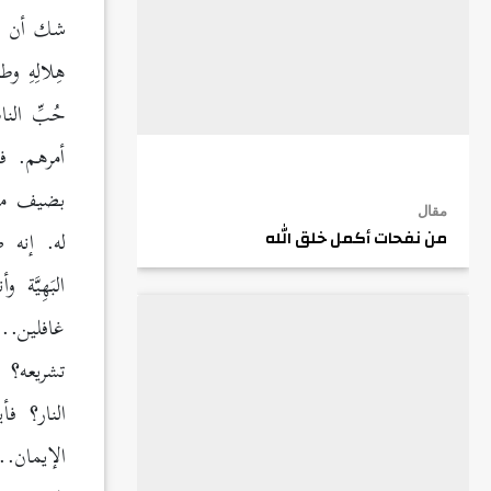
شك أن ال
هِلالِهِ 
حُبِّ ال
أمرهم. ف
بضيف ملك
مقال
له. إنه 
من نفحات أكمل خلق الله
البَهِيَّ
غافلين..
تشريعه؟ 
النار؟ ف
الإيمان.