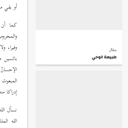
أو بقي من
كما أن ر
والمحرومين
وفيرا، ولا
مقال
بائسين مظل
طبيعة الوحي
الإحسانُ 
المبعوث 
إدراكا من
نسأل الله
الله الم