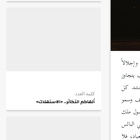
وإجلالاً
ب يتجاوز
حشد كل
كلمة العدد
يف وسمو
أَلهاكم التكاثر.. «الاستهلاك»
رسول ملك
ي البائس
اد، فلا