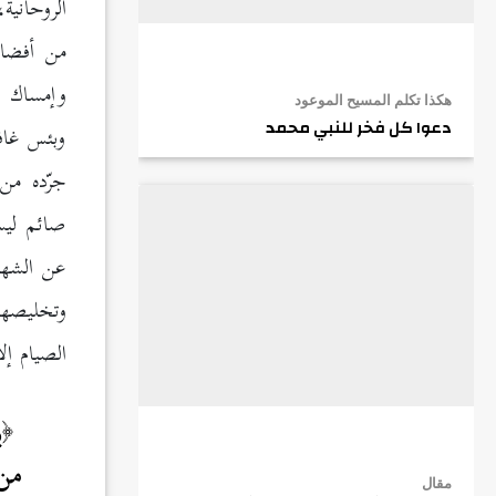
الروحانية
من أفضال
وإمساك ا
هكذا تكلم المسيح الموعود
دعوا كل فخر للنبي محمد
وبئس غافل
جرّده من
صائم ليس
عن الشهو
وتخليصها 
الصيام إل
ي
من 
مقال