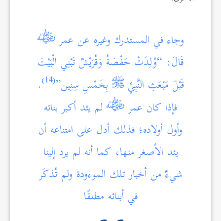
وجاء في المستدرك وغيره عن عمر
قَالَ: “وُلِدَتْ حَفْصَةُ وَقُرَيْشٌ تَبْنِي الْبَيْتَ
(14)
قَبْلَ مَبْعَثِ النَّبِيِّ
بِخَمْسِ سِنِين”
.
فإذا كان عمر
لم يئد أكبر بناته
وأول أولاده؛ فذلك أدل على امتناعه أن
يئد الأصغر منها، كما أنه لم يرد إلينا
شيءٌ من أخبار تلك الموءودة ولم تُذكَر
في أبنائه مطلقًا