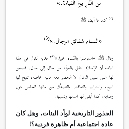
من النَّارِ يومَ القيامةِ.»
(2)
كما قا أيضا
:
(3)
«النساء شقائق الرجال.»
(4)
وقال
: «استوصوا بالنّساء خيرا.»
فغاية القول في هذا
الباب أن الإسلام انتقل بالمرأة من حال إلى حال، فضمن
لها على سبيل المثال لا الحصر ذمة مالية خاصة، تتيح لها
البيع، والشراء، والتعاقد، والتصدُّق من مالها الخاص دون
وصاية، كما أبقى لها اسمها ونسبها.
الجذور التاريخية لوأد البنات، وهل كان
عادة اجتماعية أم ظاهرة فردية؟
!