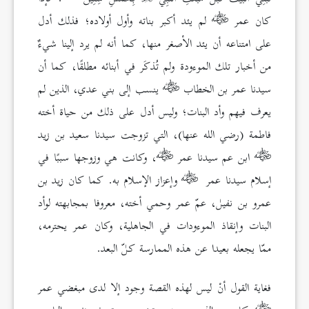
كان عمر
لم يئد أكبر بناته وأول أولاده؛ فذلك أدل
على امتناعه أن يئد الأصغر منها، كما أنه لم يرد إلينا شيءٌ
من أخبار تلك الموءودة ولم تُذكَر في أبنائه مطلقًا، كما أن
سيدنا عمر بن الخطاب
ينسب إلى بني عدي، الذين لم
يعرف فيهم وأد البنات؛ وليس أدل على ذلك من حياة أخته
فاطمة (رضي الله عنها)، التي تزوجت سيدنا سعيد بن زيد
ابن عم سيدنا عمر
، وكانت هي وزوجها سببًا في
إسلام سيدنا عمر
وإعزاز الإسلام به. كما كان زيد بن
عمرو بن نفيل، عمّ عمر وحمي أخته، معروفا بمجابهته لوأد
البنات وإنقاذ الموءودات في الجاهلية، وكان عمر يحترمه،
ممّا يجعله بعيدا عن هذه الممارسة كلّ البعد.
فغاية القول أنْ ليس لهذه القصة وجود إلا لدى مبغضي عمر