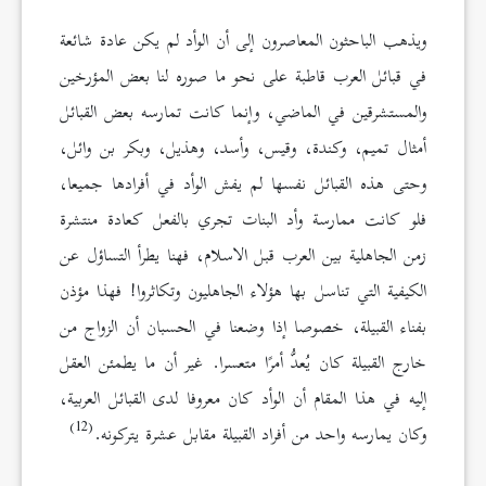
ويذهب الباحثون المعاصرون إلى أن الوأد لم يكن عادة شائعة
في قبائل العرب قاطبة على نحو ما صوره لنا بعض المؤرخين
والمستشرقين في الماضي، وإنما كانت تمارسه بعض القبائل
أمثال تميم، وكندة، وقيس، وأسد، وهذيل، وبكر بن وائل،
وحتى هذه القبائل نفسها لم يفش الوأد في أفرادها جميعا،
فلو كانت ممارسة وأد البنات تجري بالفعل كعادة منتشرة
زمن الجاهلية بين العرب قبل الاسلام، فهنا يطرأ التساؤل عن
الكيفية التي تناسل بها هؤلاء الجاهليون وتكاثروا! فهذا مؤذن
بفناء القبيلة، خصوصا إذا وضعنا في الحسبان أن الزواج من
خارج القبيلة كان يُعدُّ أمرًا متعسرا. غير أن ما يطمئن العقل
إليه في هذا المقام أن الوأد كان معروفا لدى القبائل العربية،
(12)
وكان يمارسه واحد من أفراد القبيلة مقابل عشرة يتركونه.