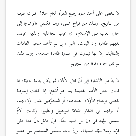
لا يخفى على أحد سوء وضع المرأة العام خلال فترات طويلة
من التاريخ، وذلك من نواح شتى، وهنا نكتفي بالإشارة إلى
حال العرب قبل الإسلام، أي عرب الجاهلية، والذين عرفت
لديهم ظاهرة وأد البنات، التي وإن لم تأخذ منحى العادات
والتقاليد، إلا أنها تبلورت في صورة ظاهرة مذمومة، ورغم ذلك
لم تلق جزاء وفاقا من التجريم.
لا بدّ من الإشارة إلى أنّ قتل الأولاد لم يكن بدعة عربيّة، إذ
قامت بعض الأمم القديمة بما هو أشنع، إذ كانت إسبرطة
تقضي بإعدام الأولاد الضعاف، أو المشوّهين عَقب ولادتهم،
أو تركهم في القفار طعامًا للوحوش والطيور، وكانت الأمّ
تغمس الوليد في دنّ من النبيذ مدّة، فإنْ عاش دلّ هذا على
قوّته وصلاحيّته للحياة، وإنْ مات تخلّص المجتمع من عضو