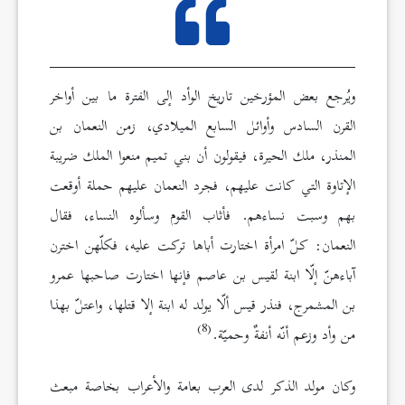
ويُرجع بعض المؤرخين تاريخ الوأد إلى الفترة ما بين أواخر
القرن السادس وأوائل السابع الميلادي، زمن النعمان بن
المنذر، ملك الحيرة، فيقولون أن بني تميم منعوا الملك ضريبة
الإتاوة التي كانت عليهم، فجرد النعمان عليهم حملة أوقعت
بهم وسبت نساءهم. فأثاب القوم وسألوه النساء، فقال
النعمان: كلّ امرأة اختارت أباها تركت عليه، فكلّهن اخترن
آباءهنّ إلّا ابنة لقيس بن عاصم فإنها اختارت صاحبها عمرو
بن المشمرج، فنذر قيس ألّا يولد له ابنة إلا قتلها، واعتلّ بهذا
(8)
من وأد وزعم أنّه أنفةٌ وحميّة.
وكان مولد الذكر لدى العرب بعامة والأعراب بخاصة مبعث