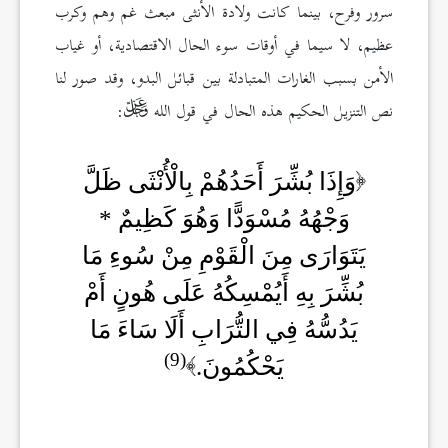
سرور وفرح، بينما كانت ولادة الأنثى مبعث غم وهم وكرب
عظيم، لا سيما في أوقات سوء الحال الاقتصادية، أو غياب
الأمن بسبب الغارات المتبادلة بين قبائل البدو، وقد صور لنا
نص التنزيل الحكيم هذه الحال في قول الله
:
وَإِذَا بُشِّرَ أَحَدُهُمْ بِالْأُنْثَى ظَلَّ
وَجْهُهُ مُسْوَدًّا وَهُوَ كَظِيمٌ *
يَتَوَارَى مِنَ الْقَوْمِ مِنْ سُوءِ مَا
بُشِّرَ بِهِ أَيُمْسِكُهُ عَلَى هُونٍ أَمْ
يَدُسُّهُ فِي التُّرَابِ أَلَا سَاءَ مَا
(9)
يَحْكُمُونَ.