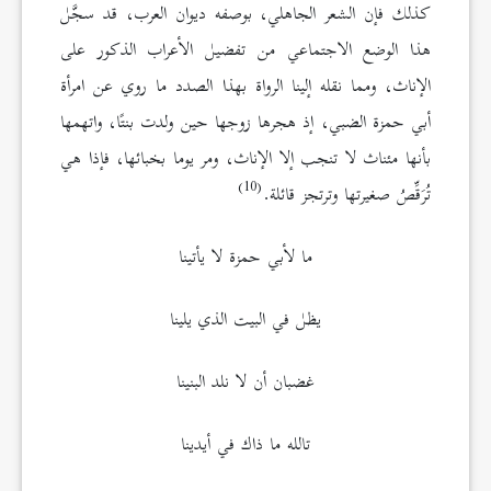
كذلك فإن الشعر الجاهلي، بوصفه ديوان العرب، قد سجَّل
هذا الوضع الاجتماعي من تفضيل الأعراب الذكور على
الإناث، ومما نقله إلينا الرواة بهذا الصدد ما روي عن امرأة
أبي حمزة الضبي، إذ هجرها زوجها حين ولدت بنتًا، واتهمها
بأنها مئناث لا تنجب إلا الإناث، ومر يوما بخبائها، فإذا هي
(10)
تُرَقِّصُ صغيرتها وترتجز قائلة.
ما لأبي حمزة لا يأتينا
يظل في البيت الذي يلينا
غضبان أن لا نلد البنينا
تالله ما ذاك في أيدينا