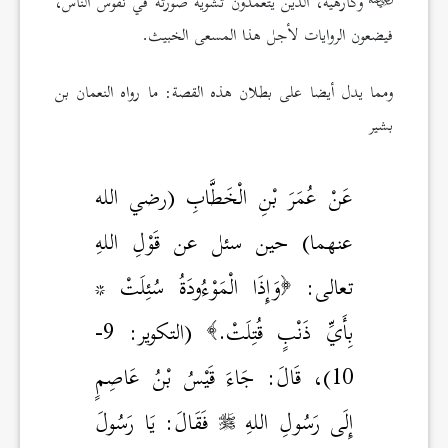
وكارهيه، الذين يتعمدون تشويه صورته في نفوس الناس،
فيضعون الروايات لأجل هذا المسعى الخبيث.
ومما يدل أيضا على بطلان هذه القصة: ما رواه النعمان بن
بشير
عَنْ عُمَرَ بْنِ الْخَطَّابِ (رضي الله
عنهما) حين سئل عن قَوْلِ اللهِ
تعالى:
وَإِذَا الْمَوْءُودَةُ سُئِلَتْ *
بِأَيِّ ذَنْبٍ قُتِلَتْ.
(التكوير: 9-
10)، قَالَ: جَاءَ قَيْسُ بْنُ عَاصِمٍ
إِلَى رَسُولِ اللهِ
فَقَالَ: يَا رَسُولَ