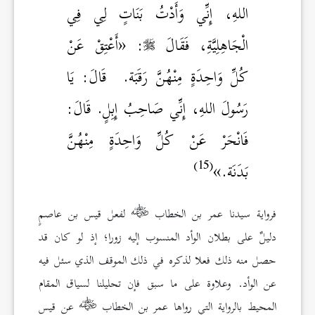
اللهِ، إِنِّي وَأَدْتُ بَنَاتٍ لِي فِي
الْجَاهِلِيَّةِ، فَقَالَ
: «أَعْتِقْ عَنْ
كُلِّ وَاحِدَةٍ مِنْهُنَّ رَقَبَة. قَالَ: يَا
رَسُولَ اللهِ، إِنِّي صَاحِبُ إِبِلٍ. قَالَ:
فَانْحَرْ عَنْ كُلِّ وَاحِدَةٍ مِنْهُنَّ
(15)
بَدَنَة.»
فرواية سيدنا عمر بن الخطاب
لفعل قيس بن عاصمٍ
دليلٌ على بطلان الوأد المنسوب إليه زورا؛ إذ لو كان قد
حصل منه ذلك فعلا لذكره في ذلك الموقف الذي سئل فيه
عن الوأد. وعلاوة على ما سبق فإن تحليلنا لسياق المقام
المحيط بالرواية التي رواها عمر بن الخطاب
عن قيس