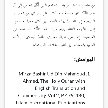
بن عاصم عندما ذكر وأد بناته أمام النبي
، نخلُص إلى أنَّ
عمر
كان مستمعًا، لا أكثر، فلم يشر أي من المصادر
التاريخية إلى أنه أقرَّ بهذه الفعلة، بل كان مجرَّد مستمع.
إذن، فالتهمة القائلة بقيام سيدنا عمر
بوأد ابنته في
الجاهلية، إنما هي افتراءٌ مَحضٌ، ظاهرُ البطلان؛ بالأدلة
المروية والمعقولة، بل الثابت خلاف ذلك تماما.
الهوامش:
Mirza Bashir Ud Din Mahmoud
Ahmed, The Holy Quran with
English Translation and
Commentary, Vol 2, P 479-480,
Islam International Publications