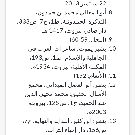
22 سبتمبر 2013
أبو المعالي محمد بن حمدون،
التذكرة الحمدونية، ط1، ج7، ص333،
دار صادر، بيروت، 1417 هـ
(النحل: 59-60)
بشير يموت، شاعرات العرب في
الجاهلية والإسلام، ط1، ص193،
المكتبة الأهلية، بيروت، 1934م.
(الأَنعام: 152)
ينظر: أبو الفضل الميداني، مجمع
الأمثال، تحقيق: محمد محيي الدين
عبد الحميد، ج1، ص125، بيروت،
2003م.
ينظر: ابن كثير، البداية والنهاية، ج7،
ص156، دار إحياء التراث.