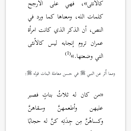
كالأنثى»، فهي على الأرجح
كلمات الله، ومعناها كما ورد في
النص، أن الذكر الذي كانت امرأة
عمران تروم إنجابه ليس كالأنثى
(1)
التي وضعتها.»
ومما أُثر عن النبي
في حسن معاملة البنات قوله
:
«من كان له ثلاثُ بناتٍ فصبر
عليهن وأطعمهنَّ وسقاهنَّ
وكساهُنَّ مِن جِدَتِه كنَّ له حجابًا