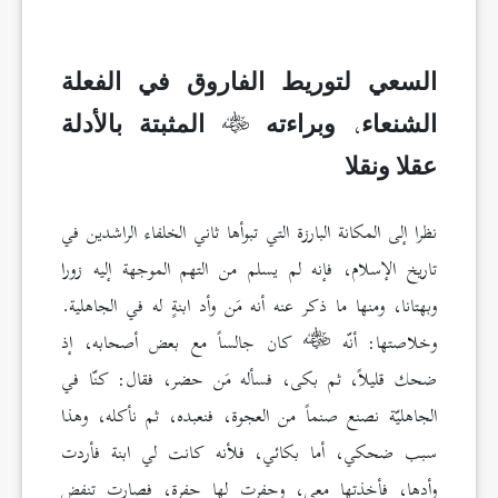
السعي لتوريط الفاروق في الفعلة
،
الشنعاء
وبراءته
المثبتة بالأدلة
عقلا ونقلا
نظرا إلى المكانة البارزة التي تبوأها ثاني الخلفاء الراشدين في
تاريخ الإسلام، فإنه لم يسلم من التهم الموجهة إليه زورا
وبهتانا، ومنها ما ذكر عنه أنه مَن وأد ابنةٍ له في الجاهلية.
وخلاصتها: أنّه
كان جالساً مع بعض أصحابه، إذ
ضحك قليلاً، ثم بكى، فسأله مَن حضر، فقال: كنّا في
الجاهليّة نصنع صنماً من العجوة، فنعبده، ثم نأكله، وهذا
سبب ضحكي، أما بكائي، فلأنه كانت لي ابنة فأردت
وأدها، فأخذتها معي، وحفرت لها حفرة، فصارت تنفض