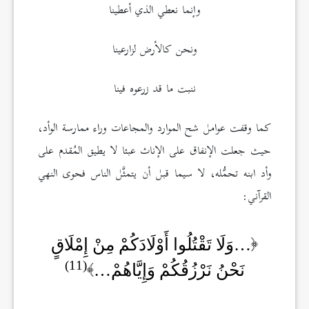
وإنما نعطي الذي أعطينا
ونحن كالأرض لزارعينا
ننبت ما قد زرعوه فينا
كما وقفت عوامل شح الموارد والمجاعات وراء ممارسة الوأد،
حيث جعلت الإنفاق على الإناث عبئا لا يطيق المُقدم على
وأد ابنه تحمُّله، لا سيما قبل أن يتمثَّل الناس فحوى النهي
القرآني:
…وَلَا تَقْتُلُوا أَوْلَادَكُمْ مِنْ إِمْلَاقٍ
(11)
نَحْنُ نَرْزُقُكُمْ وَإِيَّاهُمْ…