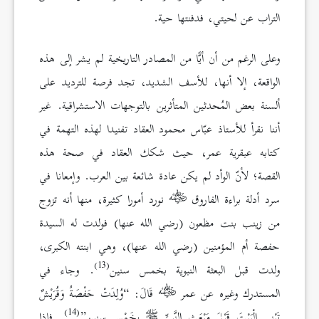
التراب عن لحيتي، فدفنتها حية.
وعلى الرغم من أن أيًّا من المصادر التاريخية لم يشر إلى هذه
الواقعة، إلا أنها، للأسف الشديد، تجد فرصة للترديد على
ألسنة بعض المُحدثين المتأثرين بالتوجهات الاستشراقية. غير
أننا نقرأ للأستاذ عبّاس محمود العقاد تفنيدا لهذه التهمة في
كتابه عبقرية عمر، حيث شكك العقاد في صحة هذه
القصة؛ لأنّ الوأد لم يكن عادة شائعة بين العرب. وإمعانا في
سرد أدلة براءة الفاروق
نورد أمورا كثيرة، منها أنه تزوج
من زينب بنت مظعون (رضي الله عنها) فولدت له السيدة
حفصة أم المؤمنين (رضي الله عنها)، وهي ابنته الكبرى،
(13)
ولدت قبل البعثة النبوية بخمس سنين
. وجاء في
المستدرك وغيره عن عمر
قَالَ: “وُلِدَتْ حَفْصَةُ وَقُرَيْشٌ
(14)
تَبْنِي الْبَيْتَ قَبْلَ مَبْعَثِ النَّبِيِّ
بِخَمْسِ سِنِين”
. فإذا