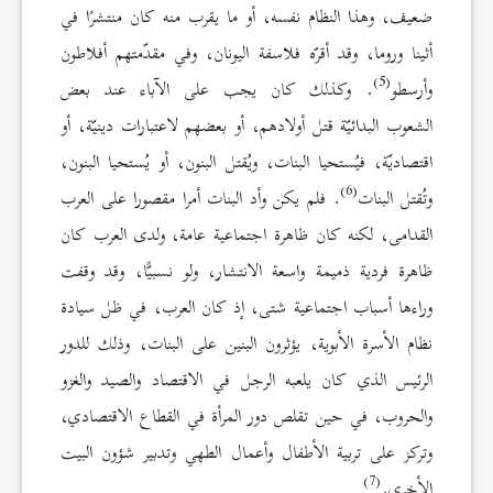
ضعيف، وهذا النظام نفسه، أو ما يقرب منه كان منتشرًا في
أثينا وروما، وقد أقرّه فلاسفة اليونان، وفي مقدّمتهم أفلاطون
(5)
وأرسطو
. وكذلك كان يجب على الآباء عند بعض
الشعوب البدائيّة قتل أولادهم، أو بعضهم لاعتبارات دينيّة، أو
اقتصاديّة، فيُستحيا البنات، ويُقتل البنون، أو يُستحيا البنون،
(6)
وتُقتل البنات
. فلم يكن وأد البنات أمرا مقصورا على العرب
القدامى، لكنه كان ظاهرة اجتماعية عامة، ولدى العرب كان
ظاهرة فردية ذميمة واسعة الانتشار، ولو نسبيًّا، وقد وقفت
وراءها أسباب اجتماعية شتى، إذ كان العرب، في ظل سيادة
نظام الأسرة الأبوية، يؤثرون البنين على البنات، وذلك للدور
الرئيس الذي كان يلعبه الرجل في الاقتصاد والصيد والغزو
والحروب، في حين تقلص دور المرأة في القطاع الاقتصادي،
وتركز على تربية الأطفال وأعمال الطهي وتدبير شؤون البيت
(7)
الأخرى.