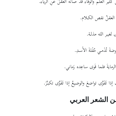
كثير العلم والوفاء قد صانه العقلُ عنِ الرياء.
َ العقلُ نقص الكـلام.
لغيـر الله مذلـة.
ةَ تُدْمـي مُقْلةَ الأسـدِ.
الرمايةَ فلما قَوى ساعِده رَماني.
ا تَقَوَّى تواضعَ والوضيعُ إذا تَقَوَّى تكبـَّرَ.
من الشعر العربي