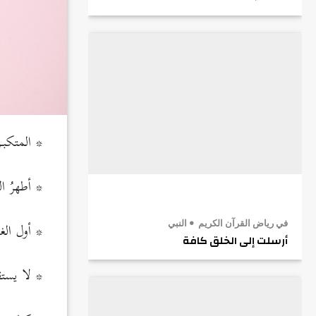
* المتكبـ
* أطهرُ ال
* أول الغ
في رياض القرآن الكريم
النبي
أرسلت إلى الخلق كافة
* لا يستقي