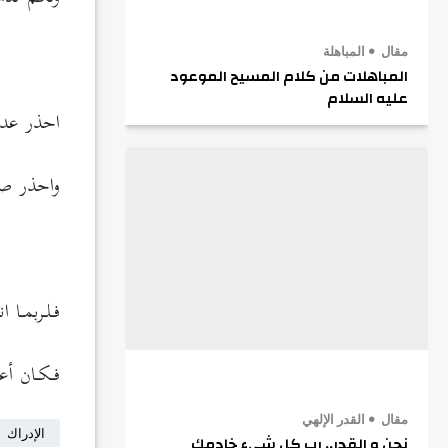
.
مقال
المباهلة
المباهلات من كلام المسيح الموعود
عليه السلام
احذر عدوك
واحذر صدي
.
فـلـربمـا ا
فـكـان أعـ
مقال
القدر الإلهي
الإدراك
نحن و القدر.. رب كل شيء خادمك