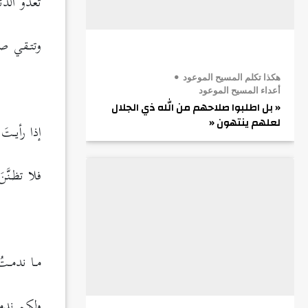
تعدُو الذ
وتتـقي صـو
هكذا تكلم المسيح الموعود
.
أعداء المسيح الموعود
« بل اطلبوا صلاحهم من الله ذي الجلال
لعلهم ينتهون «
إذا رأيـتَ 
فلا تظـنَّ
.
مـا ندمـتُ
ولكم ندمت