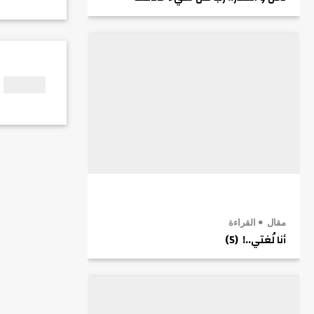
مقال
القراءة
أنا لُغتي..! (5)