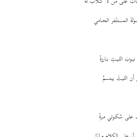
ئابُ على من لا كـلاب له
لةَ المستنْفر الحـامي
نيـوبَ الليـثِ بـارزةً
نَ أن الليثَ يبتسمُ
 على سُكـوتي مـرةً
ُ على الكلام مرارًا