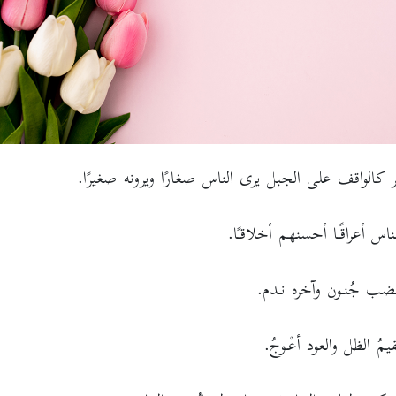
ر كالواقف على الجبل يرى الناس صغارًا ويرونه صغيرًا.
ناس أعراقًـا أحسنهم أخلاقـًا.
ضب جُنـون وآخره نـدم.
مُ الظل والعود أعْـوجُ.