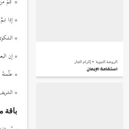
* كمْ من 
* إذا تـمّ
* الشكوى 
* إن البعوض
الروضة النبوية
إكرام الجار
استقامة الإيمان
* علّمتهُ 
* الشريف إذ
باقة 