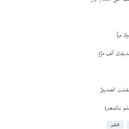
 مرةً
ـقكَ ألف مرَّةٍ
نـقـلـبَ الصديـقُ
لم بـالمـضرةِ
التكبر