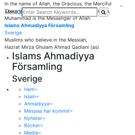
In the name of Allah, the Gracious, the Merciful
There is none worthy of worship except Allah,
Menu
Muhammad is the Messenger of Allah
Islams Ahmadiyya Församling
Sverige
Muslims who believe in the Messiah,
Hazrat Mirza Ghulam Ahmad Qadiani (as)
Islams Ahmadiyya
Församling
Sverige
Hem
Islam
Ahmadiyya
Messias har kommit
Nyheter
Böcker
Media