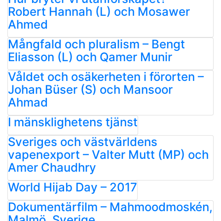
Robert Hannah (L) och Mosawer
Ahmed
Mångfald och pluralism – Bengt
Eliasson (L) och Qamer Munir
Våldet och osäkerheten i förorten –
Johan Büser (S) och Mansoor
Ahmad
I mänsklighetens tjänst
Sveriges och västvärldens
vapenexport – Valter Mutt (MP) och
Amer Chaudhry
World Hijab Day – 2017
Dokumentärfilm – Mahmoodmoskén,
Malmö, Sverige