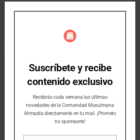
Clo
Book Chapters
Aisha
this
2. El matrimonio del Santo Profeta con Jadiyya
mod
Hazrat Mirza Bashirud-Din Mahmud Ahmad
Segundo Califa de la Comunidad Musulmana Ahmadía
Suscríbete y recibe
contenido exclusivo
Recibirás cada semana las últimas
novedades de la Comunidad Musulmana
01:07:03
Ahmadía directamente en tu mail. ¡Prometo
Sermones de los viernes
Reforma Interna
no spamearte!
Un gran servidor de la comunidad – Chaudhary
Hameedul’lah Sahib