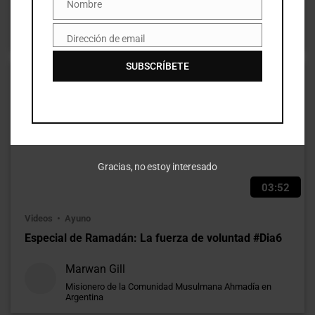
Nombre
Nombre
Hazrat Mirza Masrur Ahmad
Jalifa de la Comunidad Musulmana Ahmadía
Dirección de email
Email
SUBSCRÍBETE
Gracias, no estoy interesado
03:52
Videos
Ayuno
Especial de Ramadán: La fuerza de voluntad #Dia6
Marwan Gill
Misionero de la Comunidad Musulmana Ahmadía en
Argentina