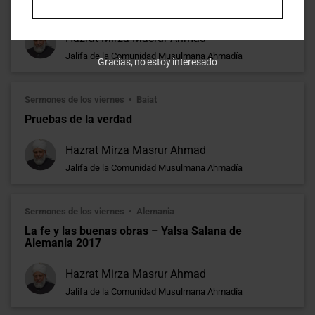
La perspectiva Islámica ante la Crisis Global
Hazrat Mirza Masrur Ahmad
Jalifa de la Comunidad Musulmana Ahmadía
Gracias, no estoy interesado
Sermones de los viernes
Baiat
Pruebas de la verdad
Hazrat Mirza Masrur Ahmad
Jalifa de la Comunidad Musulmana Ahmadía
Sermones de los viernes
Alemania
La fe y las buenas obras – Yalsa Salana de
Alemania 2017
Hazrat Mirza Masrur Ahmad
Jalifa de la Comunidad Musulmana Ahmadía