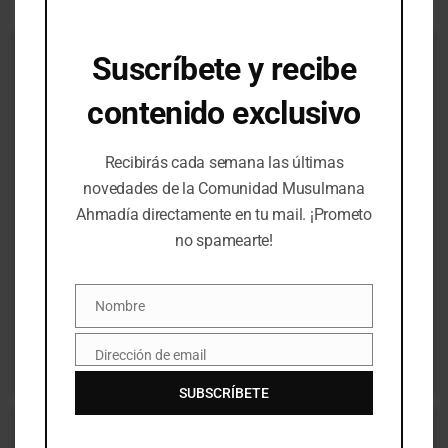
Suscríbete y recibe
contenido exclusivo
Recibirás cada semana las últimas
novedades de la Comunidad Musulmana
56:07
Ahmadía directamente en tu mail. ¡Prometo
no spamearte!
Sermones de los viernes
Práctica religiosa
Sacrificio – un prequisito para encontrar el amor de
Dios
Nombre
Nombre
Hazrat Mirza Masrur Ahmad
Dirección de email
Email
Jalifa de la Comunidad Musulmana Ahmadía
SUBSCRÍBETE
Book Chapters
Extremismo