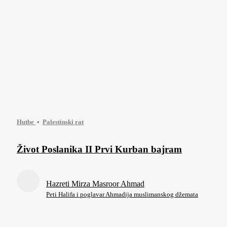
Hutbe
Palestinski rat
Život Poslanika II Prvi Kurban bajram
Hazreti Mirza Masroor Ahmad
Peti Halifa i poglavar Ahmadija muslimanskog džemata