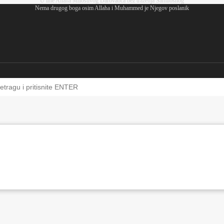
U ime Allaha Milostivog Darovaoca bez traženja Samilosnog
Nema drugog boga osim Allaha i Muhammed je Njegov poslanik