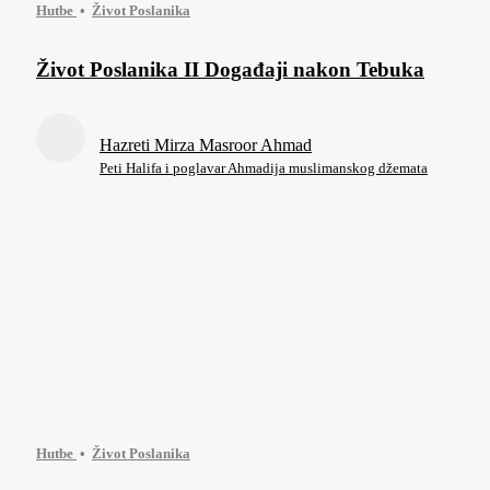
Hutbe
Život Poslanika
Život Poslanika II Događaji nakon Tebuka
Hazreti Mirza Masroor Ahmad
Peti Halifa i poglavar Ahmadija muslimanskog džemata
Hutbe
Život Poslanika