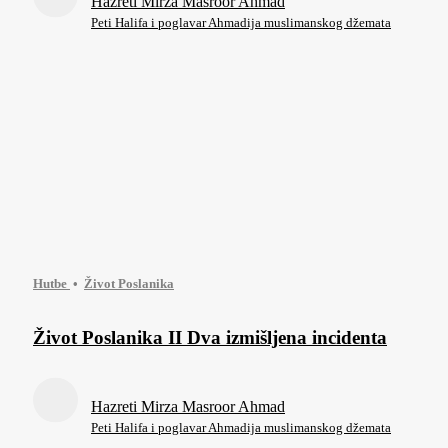
Hazreti Mirza Masroor Ahmad
Peti Halifa i poglavar Ahmadija muslimanskog džemata
Hutbe
Život Poslanika
Život Poslanika II Dva izmišljena incidenta
Hazreti Mirza Masroor Ahmad
Peti Halifa i poglavar Ahmadija muslimanskog džemata