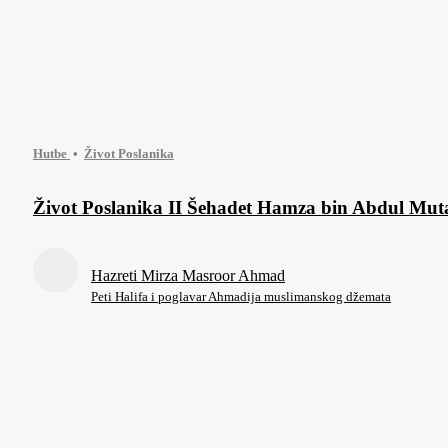
Hutbe
Život Poslanika
Život Poslanika II Šehadet Hamza bin Abdul Mut
Hazreti Mirza Masroor Ahmad
Peti Halifa i poglavar Ahmadija muslimanskog džemata