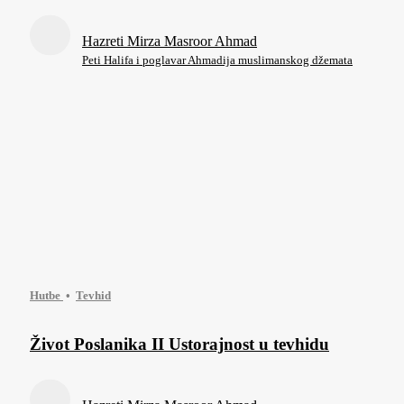
Hazreti Mirza Masroor Ahmad
Peti Halifa i poglavar Ahmadija muslimanskog džemata
Hutbe
Tevhid
Život Poslanika II Ustorajnost u tevhidu