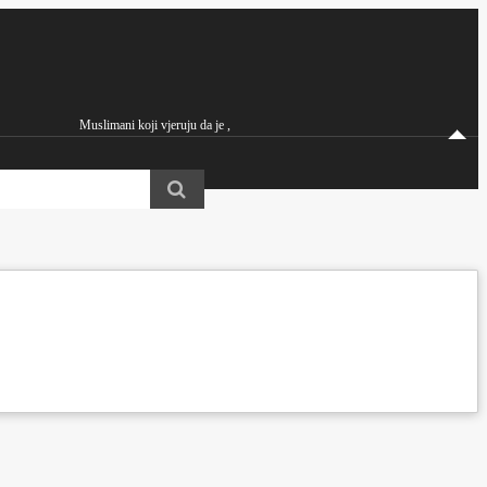
Muslimani koji vjeruju da je ,
Hazreti Mirza Ghulam Ahmad iz Kadiana a.s. Imam Mahdi i Obećani Mesija