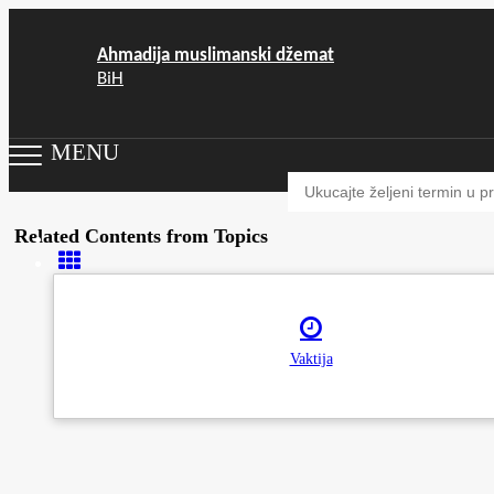
Ahmadija muslimanski džemat
BiH
MENU
Related Contents from Topics
Vaktija