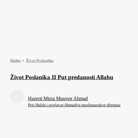
Hutbe
Život Poslanika
Život Poslanika II Put predanosti Allahu
Hazreti Mirza Masroor Ahmad
Peti Halifa i poglavar Ahmadija muslimanskog džemata