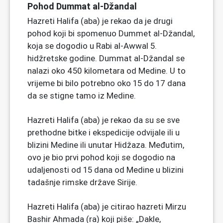
Pohod Dummat al-Džandal
Hazreti Halifa (aba) je rekao da je drugi
pohod koji bi spomenuo Dummet al-Džandal,
koja se dogodio u Rabi al-Awwal 5.
hidžretske godine. Dummat al-Džandal se
nalazi oko 450 kilometara od Medine. U to
vrijeme bi bilo potrebno oko 15 do 17 dana
da se stigne tamo iz Medine.
Hazreti Halifa (aba) je rekao da su se sve
prethodne bitke i ekspedicije odvijale ili u
blizini Medine ili unutar Hidžaza. Međutim,
ovo je bio prvi pohod koji se dogodio na
udaljenosti od 15 dana od Medine u blizini
tadašnje rimske države Sirije.
Hazreti Halifa (aba) je citirao hazreti Mirzu
Bashir Ahmada (ra) koji piše: „Dakle,