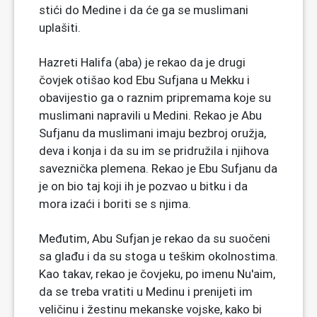
stići do Medine i da će ga se muslimani
uplašiti.
Hazreti Halifa (aba) je rekao da je drugi
čovjek otišao kod Ebu Sufjana u Mekku i
obavijestio ga o raznim pripremama koje su
muslimani napravili u Medini. Rekao je Abu
Sufjanu da muslimani imaju bezbroj oružja,
deva i konja i da su im se pridružila i njihova
saveznička plemena. Rekao je Ebu Sufjanu da
je on bio taj koji ih je pozvao u bitku i da
mora izaći i boriti se s njima.
Međutim, Abu Sufjan je rekao da su suočeni
sa glađu i da su stoga u teškim okolnostima.
Kao takav, rekao je čovjeku, po imenu Nu'aim,
da se treba vratiti u Medinu i prenijeti im
veličinu i žestinu mekanske vojske, kako bi