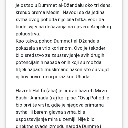
je ostao u Dummet al-Džendalu oko tri dana,
krenuo prema Medini. Navodi se da jedina
svrha ovog pohoda nije bila bitka, već i da
bude svjesna dešavanja na sjeveru Arapskog
poluostrva.
Kao takva, pohod Dummat al-Džandala
pokazala se vrlo korisnom. Ovo je također
bilo sredstvo za zaustavljanje svih drugih
potencijalnih napada onih koji su možda
htjeli napasti muslimane nakon što su vidjeli
njihov privremeni poraz kod Uhuda.
Hazreti Halifa (aba) je citirao hazreti Mirzu
Bashir Ahmada (ra) koji piše: ”Ovaj Pohod je
bio prvi te vrste, gdje je njegova primarna
svrha, ili barem glavna svrha, bila
uspostavljanje mira u zemlji. Nije bilo
direktne svađe između naroda Dumme i