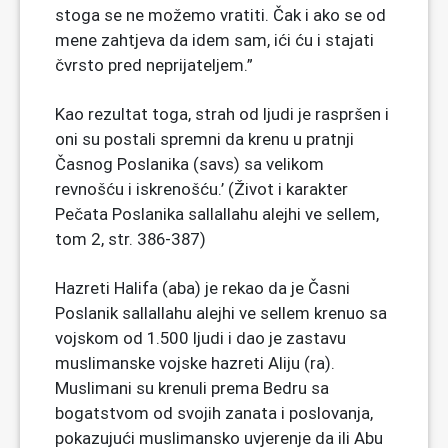
stoga se ne možemo vratiti. Čak i ako se od
mene zahtjeva da idem sam, ići ću i stajati
čvrsto pred neprijateljem.”
Kao rezultat toga, strah od ljudi je raspršen i
oni su postali spremni da krenu u pratnji
Časnog Poslanika (savs) sa velikom
revnošću i iskrenošću.’ (Život i karakter
Pečata Poslanika sallallahu alejhi ve sellem,
tom 2, str. 386-387)
Hazreti Halifa (aba) je rekao da je Časni
Poslanik sallallahu alejhi ve sellem krenuo sa
vojskom od 1.500 ljudi i dao je zastavu
muslimanske vojske hazreti Aliju (ra).
Muslimani su krenuli prema Bedru sa
bogatstvom od svojih zanata i poslovanja,
pokazujući muslimansko uvjerenje da ili Abu