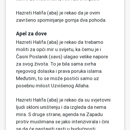
Hazreti Halifa (aba) je rekao da je ovim
završeno spominjanje gornja dva pohoda.
Apel za dove
Hazreti Halifa (aba) je rekao da trebamo
moliti za opći mir u svijetu, ka čemu je i
Časni Poslanik (savs) ulagao velike napore
za svog života. To je bila sama svrha
njegovog dolaska i prava poruka islama.
Međutim, to se može postići samo uz
posebnu milost Uzvišenog Allaha.
Hazreti Halifa (aba) je rekao da su svjetovni
ljudi skloni uništenju i da izgleda da nema
mira. S druge strane, agenda na Zapadu
protiv muslimana se jako intenzivirala i čini
se da će nastaviti rasti u budućnosti.