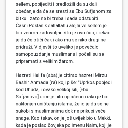
sellem, pobijediti i predložili da su dali
obećanje da će se sresti sa Ebu Sufjanom za
bitku i zato ne bi trebali sada odstupiti.
Časni Poslanik sallallahu alejhi ve sellem je
bio veoma zadovoljan što je ovo čuo, i rekao
je da će otići čak i ako mu se niko drugi ne
pridruži. Vidjevši to uveliko je povećalo
samopouzdanje muslimana i počeli su se
pripremati s velikim žarom.
Hazreti Halifa (aba) je citirao hazreti Mirzu
Bashir Ahmada (ra) koji piše: ”Uprkos pobjedi
kod Uhuda, i ovako velikoj sili, [Ebu
Sufjanovo] srce je bilo uplašeno i iako je bio
naklonjen uništenju islama, želio je da se ne
sukobi s muslimanima dok ne prikupi veće
snage. Kao takav, on je još uvijek bio u Mekki,
kada je poslao čovjeka po imenu Naim, koji je