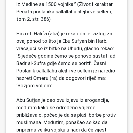
iz Medine sa 1500 vojnika.” (Život i karakter
Pečata poslanika sallallahu alejhi ve sellem,
tom 2, str. 386)
Hazreti Halifa (aba) je rekao da je razlog za
ovaj pohod to što je Ebu Sufyan bin Harb,
vraćajući se iz bitke na Uhudu, glasno rekao:
‘Sljedeće godine ćemo se ponovo sastati ad
Badr al-Sufra gdje ćemo se boriti’. Časni
Poslanik sallallahu alejhi ve sellem je naredio
hazreti Omeru (ra) da odgovori riječima:
‘Božjom voljom’.
Abu Sufjan je dao ovu izjavu iz arogancije,
međutim kako se određeno vrijeme
približavalo, počeo je da se plaši borbe protiv
muslimana. Međutim, ponašao se kao da
priprema veliku vojsku u nadi da će vijest