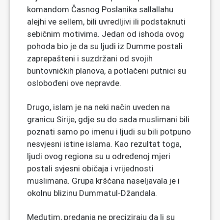
komandom Časnog Poslanika sallallahu
alejhi ve sellem, bili uvredljivi ili podstaknuti
sebičnim motivima. Jedan od ishoda ovog
pohoda bio je da su ljudi iz Dumme postali
zaprepašteni i suzdržani od svojih
buntovničkih planova, a potlačeni putnici su
oslobođeni ove nepravde.
Drugo, islam je na neki način uveden na
granicu Sirije, gdje su do sada muslimani bili
poznati samo po imenu i ljudi su bili potpuno
nesvjesni istine islama. Kao rezultat toga,
ljudi ovog regiona su u određenoj mjeri
postali svjesni običaja i vrijednosti
muslimana. Grupa kršćana naseljavala je i
okolnu blizinu Dummatul-Džandala.
Međutim, predanja ne preciziraju da li su