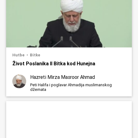
Hutbe
Bitke
Život Poslanika II Bitka kod Hunejna
Hazreti Mirza Masroor Ahmad
Peti Halifa i poglavar Ahmadija muslimanskog
džemata