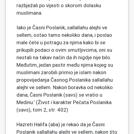
razbježali po vijesti o skorom dolasku
muslimana.
Iako je Časni Poslanik, sallallahu alejhi ve
sellem, ostao tamo nekoliko dana, i poslao
male čete u potragu za njima kako bi se
prikupili podaci o ovim smutljivcima, oni su
nestali na takav način da ih nigdje nije bilo.
Međutim, jedan pastir među njima kojeg su
muslimani zarobili primio je islam nakon
propovijedanja Časnog Poslanika sallallahu
alejhi ve sellem. Nakon boravka od nekoliko
dana, Časni Poslanik (savs) se vratio u
Medinu.’ (Život i karakter Pečata Poslanika
(savs), tom 2, str. 402)
Hazreti Halifa (aba) je rekao da je Časni
Poslanik sallallahu alejhi ve sellem, nakon što