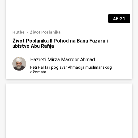
45:21
Hutbe
Život Poslanika
Život Poslanika II Pohod na Banu Fazaru i
ubistvo Abu Rafija
Hazreti Mirza Masroor Ahmad
Peti Halifa i poglavar Ahmadija muslimanskog
džemata