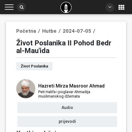
Početna
/
Hutbe
/
2024-07-05
/
Život Poslanika II Pohod Bedr
al-Mau'ida
Život Poslanika
Hazreti Mirza Masroor Ahmad
Peti Halifa i poglavar Ahmadija
muslimanskog džemata
Audio
prijevodi