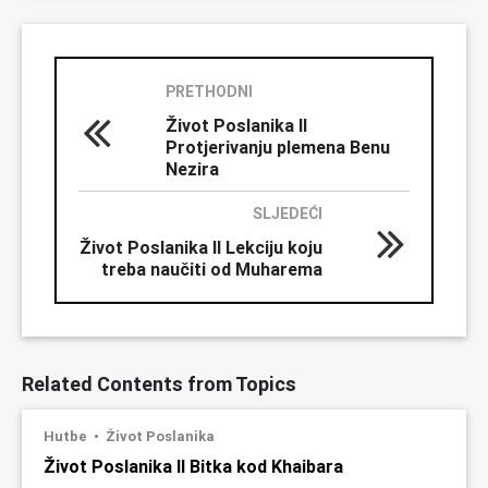
PRETHODNI
Život Poslanika II
Protjerivanju plemena Benu
Nezira
SLJEDEĆI
Život Poslanika II Lekciju koju
treba naučiti od Muharema
Related Contents from Topics
Hutbe
Život Poslanika
Život Poslanika II Bitka kod Khaibara