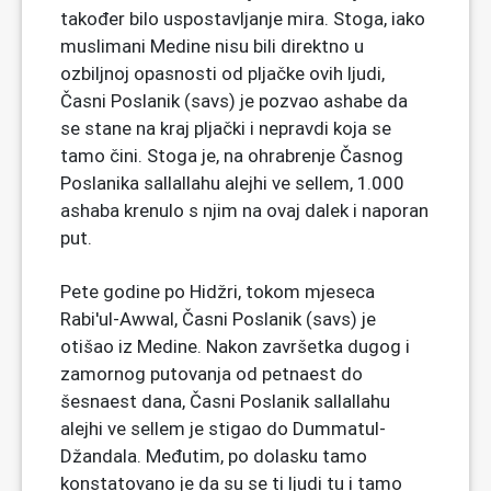
također bilo uspostavljanje mira. Stoga, iako
muslimani Medine nisu bili direktno u
ozbiljnoj opasnosti od pljačke ovih ljudi,
Časni Poslanik (savs) je pozvao ashabe da
se stane na kraj pljački i nepravdi koja se
tamo čini. Stoga je, na ohrabrenje Časnog
Poslanika sallallahu alejhi ve sellem, 1.000
ashaba krenulo s njim na ovaj dalek i naporan
put.
Pete godine po Hidžri, tokom mjeseca
Rabi'ul-Awwal, Časni Poslanik (savs) je
otišao iz Medine. Nakon završetka dugog i
zamornog putovanja od petnaest do
šesnaest dana, Časni Poslanik sallallahu
alejhi ve sellem je stigao do Dummatul-
Džandala. Međutim, po dolasku tamo
konstatovano je da su se ti ljudi tu i tamo