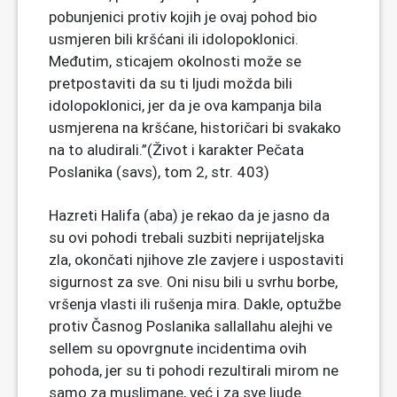
pobunjenici protiv kojih je ovaj pohod bio
usmjeren bili kršćani ili idolopoklonici.
Međutim, sticajem okolnosti može se
pretpostaviti da su ti ljudi možda bili
idolopoklonici, jer da je ova kampanja bila
usmjerena na kršćane, historičari bi svakako
na to aludirali.”(Život i karakter Pečata
Poslanika (savs), tom 2, str. 403)
Hazreti Halifa (aba) je rekao da je jasno da
su ovi pohodi trebali suzbiti neprijateljska
zla, okončati njihove zle zavjere i uspostaviti
sigurnost za sve. Oni nisu bili u svrhu borbe,
vršenja vlasti ili rušenja mira. Dakle, optužbe
protiv Časnog Poslanika sallallahu alejhi ve
sellem su opovrgnute incidentima ovih
pohoda, jer su ti pohodi rezultirali mirom ne
samo za muslimane, već i za sve ljude.