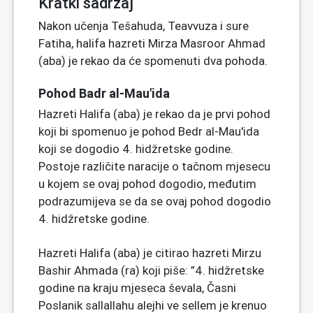
Kratki sadržaj
Nakon učenja Tešahuda, Teavvuza i sure
Fatiha, halifa hazreti Mirza Masroor Ahmad
(aba) je rekao da će spomenuti dva pohoda.
Pohod Badr al-Mau'ida
Hazreti Halifa (aba) je rekao da je prvi pohod
koji bi spomenuo je pohod Bedr al-Mau'ida
koji se dogodio 4. hidžretske godine.
Postoje različite naracije o tačnom mjesecu
u kojem se ovaj pohod dogodio, međutim
podrazumijeva se da se ovaj pohod dogodio
4. hidžretske godine.
Hazreti Halifa (aba) je citirao hazreti Mirzu
Bashir Ahmada (ra) koji piše: ”4. hidžretske
godine na kraju mjeseca ševala, Časni
Poslanik sallallahu alejhi ve sellem je krenuo