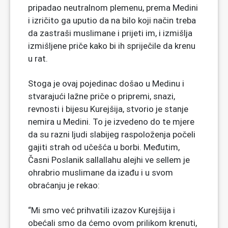
pripadao neutralnom plemenu, prema Medini
i izričito ga uputio da na bilo koji način treba
da zastraši muslimane i prijeti im, i izmišlja
izmišljene priče kako bi ih spriječile da krenu
u rat.
Stoga je ovaj pojedinac došao u Medinu i
stvarajući lažne priče o pripremi, snazi,
revnosti i bijesu Kurejšija, stvorio je stanje
nemira u Medini. To je izvedeno do te mjere
da su razni ljudi slabijeg raspoloženja počeli
gajiti strah od učešća u borbi. Međutim,
Časni Poslanik sallallahu alejhi ve sellem je
ohrabrio muslimane da izađu i u svom
obraćanju je rekao:
“Mi smo već prihvatili izazov Kurejšija i
obećali smo da ćemo ovom prilikom krenuti,