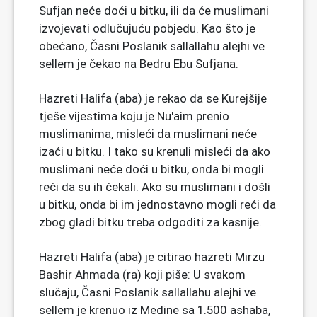
Sufjan neće doći u bitku, ili da će muslimani
izvojevati odlučujuću pobjedu. Kao što je
obećano, Časni Poslanik sallallahu alejhi ve
sellem je čekao na Bedru Ebu Sufjana.
Hazreti Halifa (aba) je rekao da se Kurejšije
tješe vijestima koju je Nu'aim prenio
muslimanima, misleći da muslimani neće
izaći u bitku. I tako su krenuli misleći da ako
muslimani neće doći u bitku, onda bi mogli
reći da su ih čekali. Ako su muslimani i došli
u bitku, onda bi im jednostavno mogli reći da
zbog gladi bitku treba odgoditi za kasnije.
Hazreti Halifa (aba) je citirao hazreti Mirzu
Bashir Ahmada (ra) koji piše: U svakom
slučaju, Časni Poslanik sallallahu alejhi ve
sellem je krenuo iz Medine sa 1.500 ashaba,