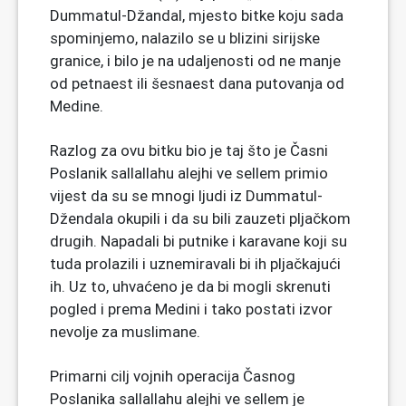
Dummatul-Džandal, mjesto bitke koju sada
spominjemo, nalazilo se u blizini sirijske
granice, i bilo je na udaljenosti od ne manje
od petnaest ili šesnaest dana putovanja od
Medine.
Razlog za ovu bitku bio je taj što je Časni
Poslanik sallallahu alejhi ve sellem primio
vijest da su se mnogi ljudi iz Dummatul-
Džendala okupili i da su bili zauzeti pljačkom
drugih. Napadali bi putnike i karavane koji su
tuda prolazili i uznemiravali bi ih pljačkajući
ih. Uz to, uhvaćeno je da bi mogli skrenuti
pogled i prema Medini i tako postati izvor
nevolje za muslimane.
Primarni cilj vojnih operacija Časnog
Poslanika sallallahu alejhi ve sellem je