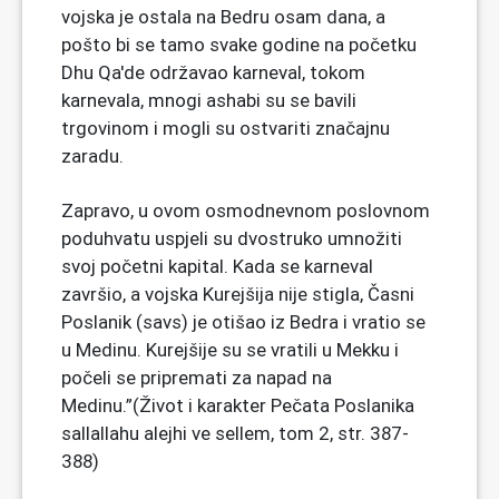
vojska je ostala na Bedru osam dana, a
pošto bi se tamo svake godine na početku
Dhu Qa'de održavao karneval, tokom
karnevala, mnogi ashabi su se bavili
trgovinom i mogli su ostvariti značajnu
zaradu.
Zapravo, u ovom osmodnevnom poslovnom
poduhvatu uspjeli su dvostruko umnožiti
svoj početni kapital. Kada se karneval
završio, a vojska Kurejšija nije stigla, Časni
Poslanik (savs) je otišao iz Bedra i vratio se
u Medinu. Kurejšije su se vratili u Mekku i
počeli se pripremati za napad na
Medinu.”(Život i karakter Pečata Poslanika
sallallahu alejhi ve sellem, tom 2, str. 387-
388)