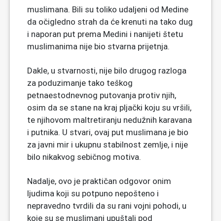
muslimana. Bili su toliko udaljeni od Medine
da očigledno strah da će krenuti na tako dug
i naporan put prema Medini i nanijeti štetu
muslimanima nije bio stvarna prijetnja.
Dakle, u stvarnosti, nije bilo drugog razloga
za poduzimanje tako teškog
petnaestodnevnog putovanja protiv njih,
osim da se stane na kraj pljački koju su vršili,
te njihovom maltretiranju nedužnih karavana
i putnika. U stvari, ovaj put muslimana je bio
za javni mir i ukupnu stabilnost zemlje, i nije
bilo nikakvog sebičnog motiva.
Nadalje, ovo je praktičan odgovor onim
ljudima koji su potpuno nepošteno i
nepravedno tvrdili da su rani vojni pohodi, u
koje su se muslimani upuštali pod