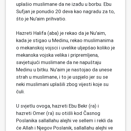
uplašio muslimane da ne izađu u borbu. Ebu
Sufjan je ponudio 20 deva kao nagradu za to,
što je Nu'aim prihvatio.
Hazreti Halifa (aba) je rekao da je Nu'aim,
kada je stigao u Medinu, rekao muslimanima
o mekanskoj vojsci i uvelike uljepšao koliko je
mekanska vojska velika i pripremljena,
savjetujući muslimane da ne napuštaju
Medinu u bitku. Nu'aim je nastojao da unese
strah u muslimane, i to je uspjelo jer su se
neki muslimani uplašili zbog vijesti koje su
čuli.
U svjetlu ovoga, hazreti Ebu Bekr (ra) i
hazreti Omer (ra) su otišli kod Časnog
Poslanika sallallahu alejhi ve sellem i rekli da
će Allah i Njegov Poslanik, sallallahu alejhi ve