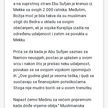
a na suprotnoj strani Ebu Sufjan je krenuo iz
Mekke sa svojih 2.000 ratnika. Međutim,
Božija moć je bila takva da su muslimani
stigli do Bedra u skladu sa svojim
obećanjem, ali je vojska Kurejšija izašla na
određenu udaljenost i zatim se povukla u
Mekku.
Priča se da kada je Abu Sufijan saznao za
Naimov neuspjeh, postao je uplašen u svom
srcu i nakon što je prešao neku udaljenost,
povukao se sa svojom vojskom opominjući
ih: „Ove godine glad je veoma teška, i ljudi se
suočavaju sa finansijskim poteškoćama.
Stoga nije mudro boriti se u ovom trenutku.
Napast ćemo Medinu sa većom pripremom
kada dođe vrijeme obilja.” Muslimanska