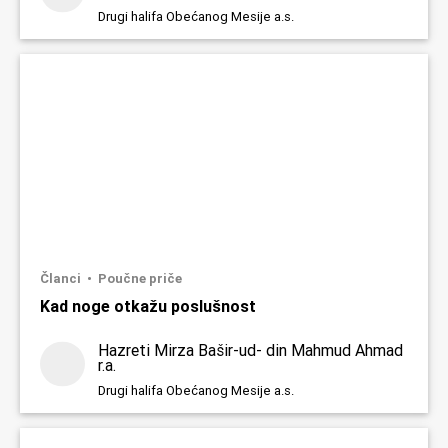
Drugi halifa Obećanog Mesije a.s.
Članci
Poučne priče
Kad noge otkažu poslušnost
Hazreti Mirza Bašir-ud- din Mahmud Ahmad
r.a.
Drugi halifa Obećanog Mesije a.s.