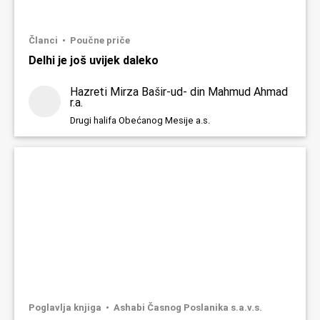
Članci
Poučne priče
Delhi je još uvijek daleko
Hazreti Mirza Bašir-ud- din Mahmud Ahmad
r.a.
Drugi halifa Obećanog Mesije a.s.
Poglavlja knjiga
Ashabi Časnog Poslanika s.a.v.s.