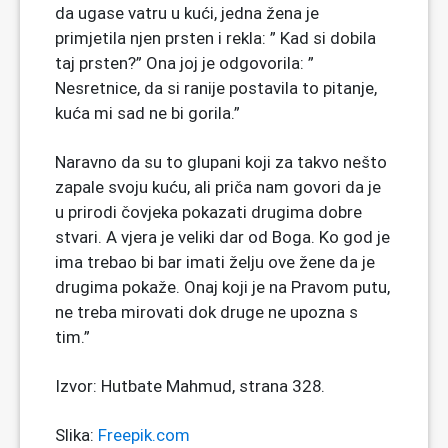
da ugase vatru u kući, jedna žena je
primjetila njen prsten i rekla: ” Kad si dobila
taj prsten?” Ona joj je odgovorila: ”
Nesretnice, da si ranije postavila to pitanje,
kuća mi sad ne bi gorila.”
Naravno da su to glupani koji za takvo nešto
zapale svoju kuću, ali priča nam govori da je
u prirodi čovjeka pokazati drugima dobre
stvari. A vjera je veliki dar od Boga. Ko god je
ima trebao bi bar imati želju ove žene da je
drugima pokaže. Onaj koji je na Pravom putu,
ne treba mirovati dok druge ne upozna s
tim.”
Izvor: Hutbate Mahmud, strana 328.
Slika:
Freepik.com