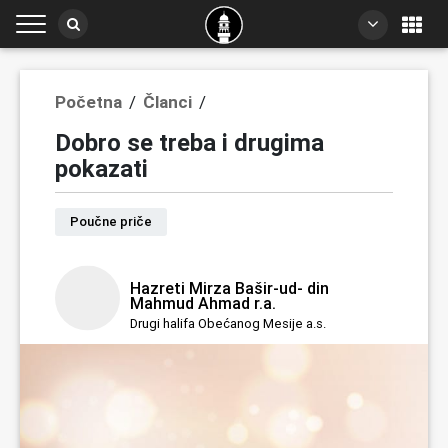
/
/
Početna
Članci
Dobro se treba i drugima
pokazati
Poučne priče
Hazreti Mirza Bašir-ud- din
Mahmud Ahmad r.a.
Drugi halifa Obećanog Mesije a.s.