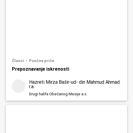
Članci
Poučne priče
Prepoznavanje iskrenosti
Hazreti Mirza Bašir-ud- din Mahmud Ahmad
r.a.
Drugi halifa Obećanog Mesije a.s.