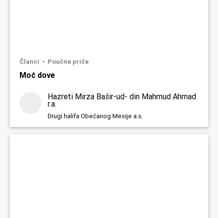
Članci
Poučne priče
Moć dove
Hazreti Mirza Bašir-ud- din Mahmud Ahmad
r.a.
Drugi halifa Obećanog Mesije a.s.