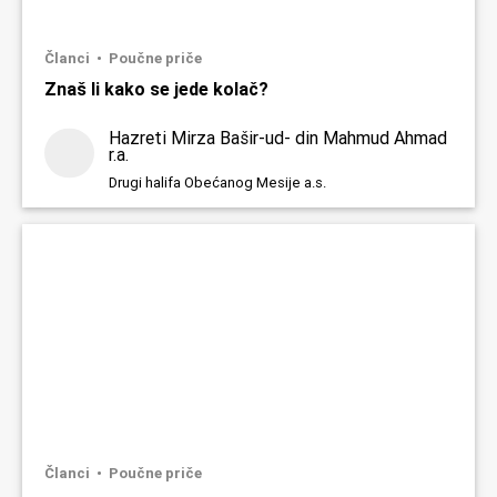
Članci
Poučne priče
Znaš li kako se jede kolač?
Hazreti Mirza Bašir-ud- din Mahmud Ahmad
r.a.
Drugi halifa Obećanog Mesije a.s.
Članci
Poučne priče