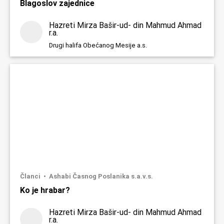
Blagoslov zajednice
Hazreti Mirza Bašir-ud- din Mahmud Ahmad
r.a.
Drugi halifa Obećanog Mesije a.s.
Članci
Ashabi Časnog Poslanika s.a.v.s.
Ko je hrabar?
Hazreti Mirza Bašir-ud- din Mahmud Ahmad
r.a.