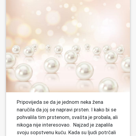
Pripovijeda se da je jednom neka žena
naručila da joj se napravi prsten. I kako bi se
pohvalila tim prstenom, svašta je probala, ali
nikoga nije interesovao. Najzad je zapalila
svoju sopstvenu kuću. Kada su ljudi potrčali