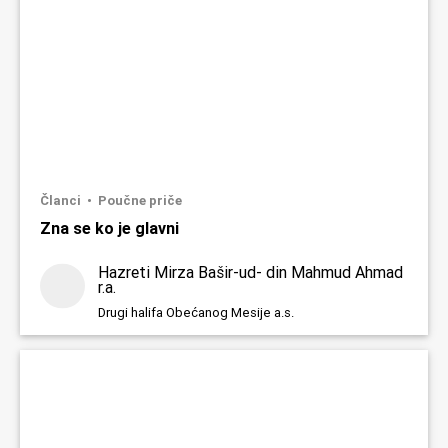
Članci
Poučne priče
Zna se ko je glavni
Hazreti Mirza Bašir-ud- din Mahmud Ahmad
r.a.
Drugi halifa Obećanog Mesije a.s.