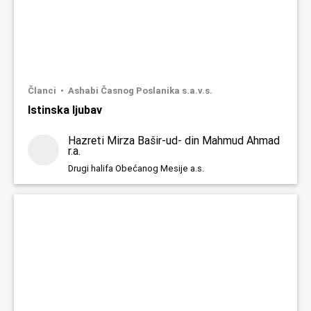
Članci
Ashabi Časnog Poslanika s.a.v.s.
Istinska ljubav
Hazreti Mirza Bašir-ud- din Mahmud Ahmad
r.a.
Drugi halifa Obećanog Mesije a.s.