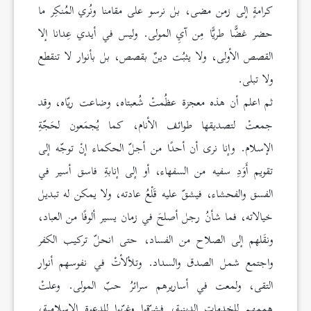
كرامةٍ إلى زمن مضى، بل نرسو على مقامنا ونُري المُنكِر ما
حضر غضًّا طريًّا مِن آيِ المولى. وليس في أيدي عِدانا إلا
القصص الأولى، ولا يثبُت دينٌ بقصص، بل بأنوار لا تنقطع
ولا تبلى.
ثم اعلم أن هذه معجزة عظُمتْ شُعبتاه، وضاعت ريّاه، وقد
جمعتْ لتصديقها طوائف الأنام، كما يُجمَعون لحَجّةِ
الإسلام. وإنا نرى أن أحدًا من أجلّ الحكماء إنْ توجّه إلى
تقويم أَوَدِ سفيه من السفهاء، أو إلى إنابةِ فاسق أسير في
الفسق والفحشاء، فيشقّ عليه قَلْعُ عادته، ولا يمكن له تبديل
خيالاته، فما شأنُ رجل أصلحَ في زمان يسير ألوفًا من العباد،
ونقَلهم إلى الصلاح من الفساد، حتى انحلّ تركيب الكفر
واجتمع شمل الصدق والسداد. وتلألأتْ في نفوسهم أنوار
التقى، ولمعت في أساريرهم سرائرُ حبّ المولى. وعلتْ
هممهم للخدمات الدينية، فشرّقوا وغرّبوا للدعوة الإسلامية،