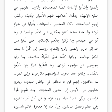
وأيمنوا وأشأَموا لإشاعة الملّة المحمدية، وأنارت عقولهم في
العلوم الإلهية، ودقّتْ أحلامهم لفهم الأسرار الربّانية، وحُبّب
إليهم الصالحات، وكُرّه المعاصي والسيئات. وأُنزلوا في خيام
الرشد والسعادة بعدما كانوا يعكفون على الأصنام للعبادة، وما
آلوا في جهدهم وما تركوا جِدَّهم للإسلام، حتى بلّغوا دين
الله إلى فارس والصين والروم والشام. ووصلوا إلى كُلِّ ما بسط
الكفرُ جناحه، ووافَوا كلَّما شهَر الشِّركُ سلاحَه. وما ردّوا
وجوههم عن مواجهة الرَدى، وما تأخّروا شبرًا وإن قُطّعوا
بالمُدى. وكانوا عند الحرب لمواضعهم ملازمون، وإلى الموت
لله حافدون. إنهم قوم ما تخلّفوا في مواطن المباراة، وبدروا
ضاربين في الأرض إلى منتهى العمارات، وقد عُجِمَ عُودُ
فراستهم، وبُلِيَ عصا سياستهم، فوُجدوا في كل أمر فائقين،
وفي العلم والعمل سابقين. وإنْ هذا إلا معجزة خاتم النبيين،