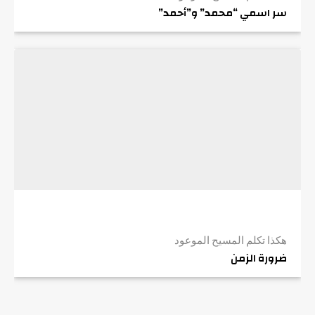
سر اسمي “محمد” و”أحمد”
هكذا تكلم المسيح الموعود
ضرورة الزمن