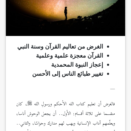
الغرض من تعاليم القرآن وسنة النبي
القرآن معجزة علمية وعلمية
إعجاز النبوة المحمدية
تغيير طبائع الناس إلى الأحسن
__
فالغرض أن تعليم كتاب الله الأحكم ورسولِ الله
، كان
منقسما على ثلاثة أقسام: الأول.. أن يجعل الوحوش أناسا،
ويعلّمهم آداب الإنسانية ويهب لهم مدارك وحواسّا، والثاني..