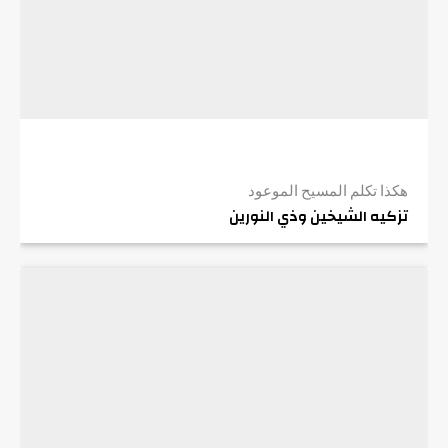
هكذا تكلم المسيح الموعود
تزكيه الشيخين وذي النورين