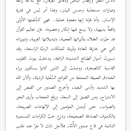
دلائل الحق وإبطال الباطل ودقائق العرفان، مع بلاغة رائعة
وعبارات مستعذَبة وحسنِ البيان، وهذا أمر ليس في قدرة
الإنسان. وأما قولنا إنها معجزة عملية.. فهي كشُعْبتِها الأولى
واقعةٌ بديهية، ولا يسع فيها إنكار وخصومة. فإن تعاليم القرآن
قد حيّرت العقلاء بتأثيراتها العجيبة، وتبديلاتها الغريبة، وتنويراته
التي هي خارقة للعادة ومُزيلة للملكات الرديّة الراسخة، وقد
تسورتْ أسوارَ الطبائع الشديدة الزائغة، ودخلتْ بيوتَ القلوب
القاسية كالصخرة، ووصلتْ إلى الذين كانوا يسكنون وراء
الخنادق العميقة الممتنعة من القرائح السِّفْلية الرذيلة، وألان الله
بها الشديد وأدنى البعيد، وأخرج الصدور من القبض إلى
الانشراح، ومن الضيق إلى السعة، ورفَع الحجاب وأرى الحق
والصواب، حتى أوصل المؤمنين إلى الإلهامات الصريحة،
والكشوف الصادقة الصحيحة، وذرَع حَبَّ الكرامات المستمرة
الدائمة في قاع صدور الأُمّة، فلأجل ذلك لا نفرّ عند طلبِ