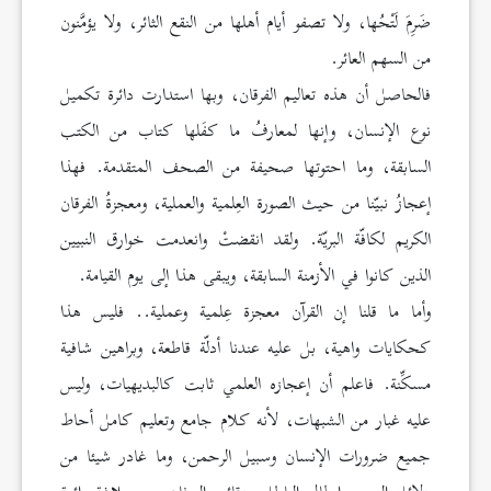
ضَرِمَ لَتْحُها، ولا تصفو أيام أهلها من النقع الثائر، ولا يؤمَّنون
من السهم العائر.
فالحاصل أن هذه تعاليم الفرقان، وبها استدارت دائرة تكميل
نوع الإنسان، وإنها لمعارفُ ما كفَلها كتاب من الكتب
السابقة، وما احتوتها صحيفة من الصحف المتقدمة. فهذا
إعجازُ نبيّنا من حيث الصورة العِلمية والعملية، ومعجزةُ الفرقان
الكريم لكافّة البريّة. ولقد انقضتْ وانعدمت خوارق النبيين
الذين كانوا في الأزمنة السابقة، ويبقى هذا إلى يوم القيامة.
وأما ما قلنا إن القرآن معجزة عِلمية وعملية.. فليس هذا
كحكايات واهية، بل عليه عندنا أدلّة قاطعة، وبراهين شافية
مسكِّنة. فاعلم أن إعجازه العلمي ثابت كالبديهيات، وليس
عليه غبار من الشبهات، لأنه كلام جامع وتعليم كامل أحاط
جميع ضرورات الإنسان وسبيل الرحمن، وما غادر شيئا من