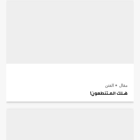
مقال
الفتن
هـلك المـتنطعون!