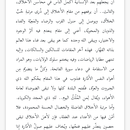
أن يجعلهم بعد الإنسانية أكمل الناس في محاسن الأخلاق،
والثالث.. أن يرفعهم من مقام الأخلاق إلى ذُرى مرتبةِ حُبِّ
الخلاّق، ويوصل إلى منـزل القرب والرضاء والمَعِيّة والفناء
والذوبان والمحويّة، أعني إلى مقام ينعدم فيه أثرُ الوجود
والاختيار، ويبقى الله وحده كما هو يبقى بعد فناء هذا العالم
بذاته القهّار. فهذه آخر المقامات للسالكين والسالكات، وإليه
تنتهي مطايا الرياضات، وفيه يختتم سلوك الولايات، وهو المراد
من الاستقامة في دعاء سورة الفاتحة. وكلُّ ما يتضرّم مِن
أهواء النفس الأمّارة فتذوب في هذا المقام بحُكم الله ذي
الجبروت والعزّة، فتُفتح البلدة كلها ولا تبقى الضوضاة لعامة
الأهواء، ويُقال لِمنِ المُلْكُ اليوم.. للهِ ذي المجد والكبرياء.
وأما مرتبة الأخلاق الفاضلة والخصال الحسنة المحمودة، فلا
أمْنَ فيها من الأعداء عند الغفلة، فإن لأهل الأخلاق تبقى
حصون يتعذّر عليهم فتحُها، ويُخاف عليهم صولُ الأمّارة إذا