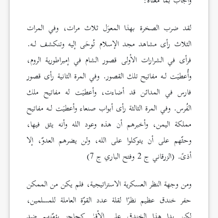
وأجاب بما معناه:
لقد ضرب الصخرة بهذا المعوَل ثلاث مرات، وفي المرات
الثلاث رأى مشاهد مجد الإسلام تُوحَى إليه وتنكشف لـه.
فرأى في الشرارات الأولى قصور الشام في إمبراطورية الروم،
وأُعطيَت لـه مفاتيح تلك القصور. وفي المرة الثانية رأى قصور
فارس في المدائن قد أضاءت، وأعطيَت له مفاتيح ملك
الفُرس. وفي المرة الثالثة رأى أبواب صنعاء وأعطيَت لـه مفاتيح
مملكة اليمن، وأخبرهم أن هذه وعود الله وأنه يثق فيها،
وحثّهم على أن يتوكلوا على الله، ولن يضرهم العدوّ، إلا
أذىً. (الزرقاني ج 2 وفتح الباري ج 7)
ومن وجهة النظر العسكرية الاستراتيجية، فلم يكن من الممكن
حفر خندق عظيم نظرًا لقلة عدد القوّة العاملة للمسلمين،
لكن بدا هذا الخندق على الأقل كحاجز يؤمّنهم ضد