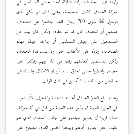
ولهذا فإن نتيجة التقديرات الثلاثة لعدد جيش المسلمين في
معركة الخندق كانت صحيحة، وعلى ذلك لم يكن لدَى
الرسول
سوَى 700 رجل فقط ليدافعوا عن الخندق.
صحيح أن الخندق كان قد تم حفره، ولكن كان يبدو من
المستحيل على جيش المسلمين أن يواجه جيشًا بهذه
الضخامة، ويردّه على الأعقاب حتى ولا بمساعدة الخندق،
ولكن المسلمين كعادتهم وثقوا في الله ربهم وتوكلوا على
معونته، وانتظروا جيش العدوّ، بينما أرسلوا الأطفال والنساء إلى
منطقتين من البلدة بدتا آمنتين في ذلك الوقت.
وعندما بلغ العدوّ الخندق أخذته الدهشة والذهول، لأن العرب
في الجزيرة العربية لم يألفوا هذه الحيلة من قبل في أيّة معركة،
لذلك قرروا أن يضربوا خيامهم على جانب الخندق الذي هم
عليه، حتى يتدبروا أمرهم ويبحثوا أفضل الطرق للهجوم على