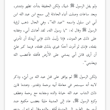
ولم يقل الرسول
شيئًا، ولكن الحقيقة بدأت تظهر وتنتشر،
وبعد ساعات وصلت أنباء الحادثة إلى سمع ابن عبد الله ابن
أبي ابن سلول واسمه “عبد الله”، وفي الحال ذهب لرؤية
الرسول
وقال له: “يا رسول الله، لقد أهانك أبي، وعقابه
على ذلك هو الموت، فإذا رأيتَ ذلك فإني أريدك أن تأمرني
بقتله، فإنك لو أمرت أحدًا غيري بذلك فقتله، فربما كبر عليّ
أن أرى قاتل أبي يمشي على الأرض فأقتله فأغضب الله
ويعذبني”.
ولكن الرسول
لم يوافق على قتل عبد الله بن أبيّ، وذكر
لابنه أنه سيستمر في معاملة أبيه برحمة وتقدير. وعندما قارن
ذلك الشاب عبد الله خيانة والده وجفاءه مع رحمة وعطف
وكرم الرسول
، عاد إلى المدينة مليئًا بغضب مكتوم ضد
أبيه. وفي الطريق إلى المدينة أوْقف والده وقال له إنه لن يدعه