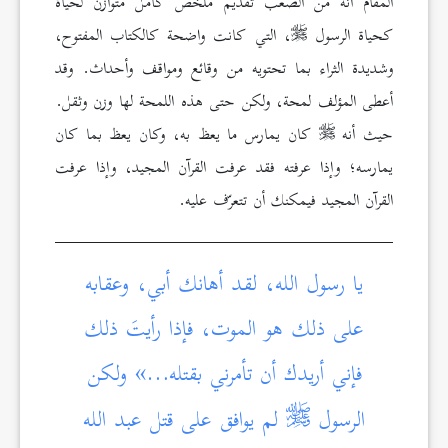
المقام أنه من الصعب تقديم ملخص كامل متوازن لحياة
كحياة الرسول
، التي كانت واضحة كالكتاب المفتوح،
وشديدة الثراء بما تحتويه من وقائع ومواقف وأحداث. وقد
أعطى المؤلف لمحة، ولكن حتى هذه اللمحة لها وزن وثقل.
حيث أنه
كان يمارس ما يعظ به، وكان يعظ بما كان
يمارسه؛ وإذا عرفته فقد عرفت القرآن المجيد، وإذا عرفت
القرآن المجيد فيمكنك أن تتعرّف عليه.
يا رسول الله، لقد أهانك أبي، وعقابه
على ذلك هو الموت، فإذا رأيتَ ذلك
فإني أريدك أن تأمرني بقتله…» ولكن
الرسول
لم يوافق على قتل عبد الله