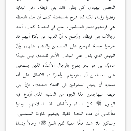
الحصن اليهودي كي يلقَى قائد بني قريظة. وفي البداية
رفضوا رؤيته، لكنه لما شرح باستفاضة كيف أن هذه اللحظة
هي فرصتهم لدحر المسلمين، نجح في استمالة كعب، أحد
رجالات بني قريظة، وأوْضح له أنّ العرب عن بكرَة أبيهم قد
خرجوا جميعًا للهجوم على المسلمين والقضاء عليهم، وأنّ
الجيش الذي يقف على الجانب الآخر للخندق ليس جيشًا
عاديًا، بل هو بحر يموج بالرجال الأشدّاء الذين يستحيل
على المسلمين أن يقاوموهم. وأخيرًا تم الاتفاق على أنه
بمجرد أن ينجح المشركون في اقتحام الخندق، فإنّ بني
قريظة سيهاجمون هذا الجزء من المدينة الذي أوْدع فيه
الرسول
كلّ النساء والأطفال طلبًا لسلامتهم. وبدوا
متأكدين أن هذه الخطة كفيلة بتهشيم مقاومة المسلمين،
وستكون بلا شك فخًّا مميتًا لقوم النبيِّ
؛ رجالاً ونساءً