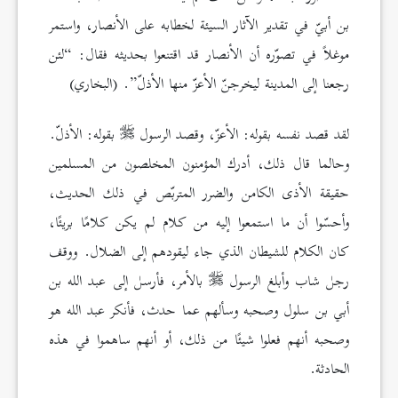
بن أبيّ في تقدير الآثار السيئة لخطابه على الأنصار، واستمر
موغلاً في تصوّره أن الأنصار قد اقتنعوا بحديثه فقال: “لئن
رجعنا إلى المدينة ليخرجنّ الأعزّ منها الأذلّ”. (البخاري)
لقد قصد نفسه بقوله: الأعزّ، وقصد الرسول
بقوله: الأذلّ.
وحالما قال ذلك، أدرك المؤمنون المخلصون من المسلمين
حقيقة الأذى الكامن والضرر المتربّص في ذلك الحديث،
وأحسّوا أن ما استمعوا إليه من كلام لم يكن كلامًا بريئًا،
كان الكلام للشيطان الذي جاء ليقودهم إلى الضلال. ووقف
رجل شاب وأبلغ الرسول
بالأمر، فأرسل إلى عبد الله بن
أبي بن سلول وصحبه وسألهم عما حدث، فأنكر عبد الله هو
وصحبه أنهم فعلوا شيئًا من ذلك، أو أنهم ساهموا في هذه
الحادثة.