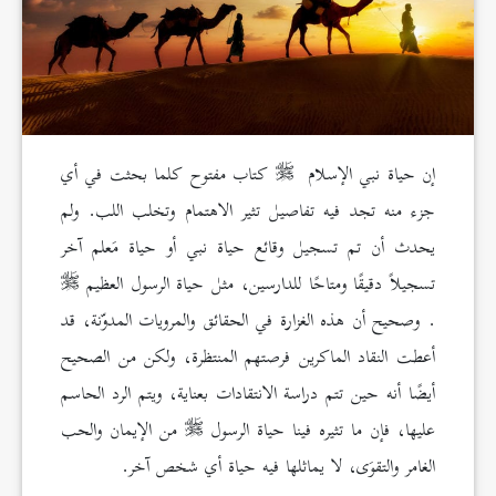
إن حياة نبي الإسلام
كتاب مفتوح كلما بحثت في أي
جزء منه تجد فيه تفاصيل تثير الاهتمام وتخلب اللب. ولم
يحدث أن تم تسجيل وقائع حياة نبي أو حياة مَعلم آخر
تسجيلاً دقيقًا ومتاحًا للدارسين، مثل حياة الرسول العظيم
. وصحيح أن هذه الغزارة في الحقائق والمرويات المدوّنة، قد
أعطت النقاد الماكرين فرصتهم المنتظرة، ولكن من الصحيح
أيضًا أنه حين تتم دراسة الانتقادات بعناية، ويتم الرد الحاسم
عليها، فإن ما تثيره فينا حياة الرسول
من الإيمان والحب
الغامر والتقوَى، لا يماثلها فيه حياة أي شخص آخر.