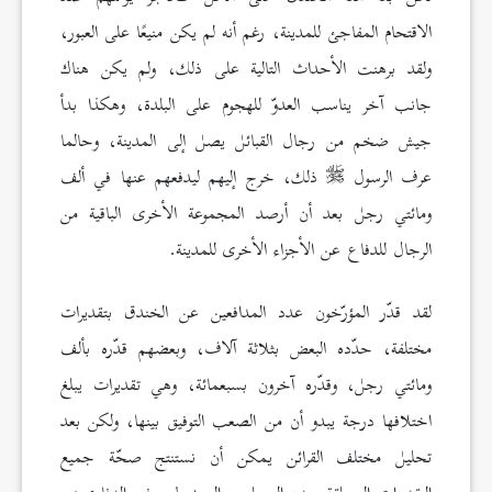
الاقتحام المفاجئ للمدينة، رغم أنه لم يكن منيعًا على العبور،
ولقد برهنت الأحداث التالية على ذلك، ولم يكن هناك
جانب آخر يناسب العدوّ للهجوم على البلدة، وهكذا بدأ
جيش ضخم من رجال القبائل يصل إلى المدينة، وحالما
عرف الرسول
ذلك، خرج إليهم ليدفعهم عنها في ألف
ومائتي رجل بعد أن أرصد المجموعة الأخرى الباقية من
الرجال للدفاع عن الأجزاء الأخرى للمدينة.
لقد قدّر المؤرّخون عدد المدافعين عن الخندق بتقديرات
مختلفة، حدّده البعض بثلاثة آلاف، وبعضهم قدّره بألف
ومائتي رجل، وقدّره آخرون بسبعمائة، وهي تقديرات يبلغ
اختلافها درجة يبدو أن من الصعب التوفيق بينها، ولكن بعد
تحليل مختلف القرائن يمكن أن نستنتج صحّة جميع