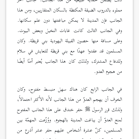
ذلك يضمن حماية طبيعية من هذا الجانب. جانب آخر
مملوء بالدروب الضيقة المكتظة بالسكان المتقاربين، ومن هذا
الجانب فإن المدينة لا يمكن مباغتتها دون علم سكانها.
وفي الجانب الثالث كانت غابات النخيل وبعض البيوت.
وعلى مسافة منها حصون القبيلة اليهودية بني قريظة. وكان
المسلمون قد عقدوا عهدًا مع بني قريظة للتعايش في سلام
وللدفاع المشترك، ولذلك كان هذا الجانب يُعتبر آمنًا أيضًا
من هجوم العدو.
في الجانب الرابع كان هناك سهل منبسط مفتوح، وكان
الخوف أن يهجم العدوّ من هذا الجانب لأنه الأكثر احتمالاً،
ولذلك قرر الرسول
حفر خندق على هذا الجانب المفتوح
لمنع العدوّ أن يباغت المدينة بالهجوم. ووُزّعت المهمّة بين
المسلمين، كلّ عشرة أشخاص عليهم حفر عشر أذرع من