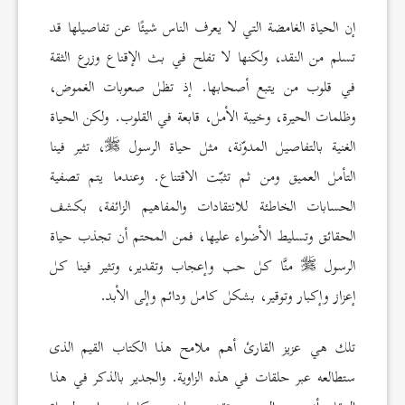
إن الحياة الغامضة التي لا يعرف الناس شيئًا عن تفاصيلها قد
تسلم من النقد، ولكنها لا تفلح في بث الإقناع وزرع الثقة
في قلوب من يتبع أصحابها. إذ تظل صعوبات الغموض،
وظلمات الحيرة، وخيبة الأمل، قابعة في القلوب. ولكن الحياة
الغنية بالتفاصيل المدوّنة، مثل حياة الرسول
، تثير فينا
التأمل العميق ومن ثم تثبّت الاقتناع. وعندما يتم تصفية
الحسابات الخاطئة للانتقادات والمفاهيم الزائفة، بكشف
الحقائق وتسليط الأضواء عليها، فمن المحتم أن تجذب حياة
الرسول
منَّا كل حب وإعجاب وتقدير، وتثير فينا كل
إعزاز وإكبار وتوقير، بشكل كامل ودائم وإلى الأبد.
تلك هي عزيز القارئ أهم ملامح هذا الكتاب القيم الذى
ستطالعه عبر حلقات في هذه الزاوية. والجدير بالذكر في هذا