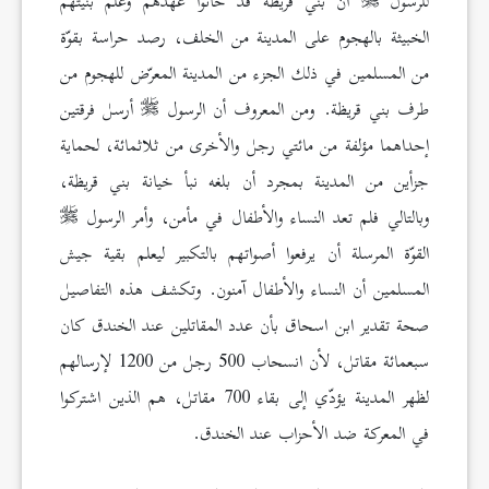
للرسول
أن بني قريظة قد خانوا عهدهم وعلم بنيّتهم
الخبيثة بالهجوم على المدينة من الخلف، رصد حراسة بقوّة
من المسلمين في ذلك الجزء من المدينة المعرّض للهجوم من
طرف بني قريظة. ومن المعروف أن الرسول
أرسل فرقتين
إحداهما مؤلفة من مائتي رجل والأخرى من ثلاثمائة، لحماية
جزأين من المدينة بمجرد أن بلغه نبأ خيانة بني قريظة،
وبالتالي فلم تعد النساء والأطفال في مأمن، وأمر الرسول
القوّة المرسلة أن يرفعوا أصواتهم بالتكبير ليعلم بقية جيش
المسلمين أن النساء والأطفال آمنون. وتكشف هذه التفاصيل
صحة تقدير ابن اسحاق بأن عدد المقاتلين عند الخندق كان
سبعمائة مقاتل، لأن انسحاب 500 رجل من 1200 لإرسالهم
لظهر المدينة يؤدّي إلى بقاء 700 مقاتل، هم الذين اشتركوا
في المعركة ضد الأحزاب عند الخندق.