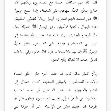
فقد كان لهم علاقات حسنة مع المسلمين، ولكنهم الآن
صاروا يعدّون العدّة للهجوم على المدينة، ولما سمع الرسول
عـن استـعداداتهم للعدوان، أرسل رجالاً لتقصّي الحقيقة،
وعاد الرجال وأكدوا الأخبار. وقرر الرسول
التحرّك للقاء
هذا الهجوم الجديد، وبناء عليه فقد حشد قوّة وقادها إلى
ديار بني المصطلق، وعندما لقيَ المسلمون العدوّ حاول
الرسول
إقناعهم بالانسحاب دون قتال فأبوا، وفي ساعات
قلائل حدث الاشتباك وهُزم العدو.
ولأن كفار مكة كانوا قد عقدوا العزم على خلق الفساد
والإساءة للمسلمين، والقبائل الصديقة كانت تتحوّل إلى
العداء والعدوان، فقد غامر المنافقون في هذه المناسبة
بالاشتراك في المعركة إلى جانب المسلمين، ولعلهم ظنوا أن
الفرصة قد حانت للنيْل من الإسلام. غير أن معركة بني