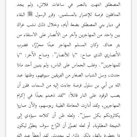
المصطلق انتهت بالنصر في ساعات قلائل، ولم يجد
المنافقون فرصة للإضرار بالمسلمين. وقرر الرسول
البقاء
في ديار بني المصطلق بضعة أيام، وخلال ذلك نشب عراك
بين واحد من المهاجرين وآخر من الأنصار على الاستقاء من
بئر هناك. وكان المسلم المهاجر عبدًا محرّرًا، فضرب
الأنصاري الذي صاح: “يا للأنصار”. وصاح الآخر: “يا
للمهاجرين”. وغلب الحماس على الناس، ولم يتبين أحد ماذا
حدث، وسل الشباب الصغار من الفريقين سيوفهم، وظنها عبد
الله بن أبي بن سلول فرصة جاءت إليه من السماء، فقرر أن
يصب الوقود على النار قائلاً: “لقد ذهبتم بعيدًا في إكرام
المهاجرين، ولقد أدارت المعاملة الطيبة رءوسهم، والآن صاروا
يكاثرونكم بكل سبيل”. ولعله ظن أن كلامه سيؤدي إلى
النتيجة المطلوبة، أو لعله تصوّر أن النّزاع سوف يتطوّر ليكون
ذا خطورة بالغة، ولكن ذلك لم يحدث. لقد أخطأ عبد الله