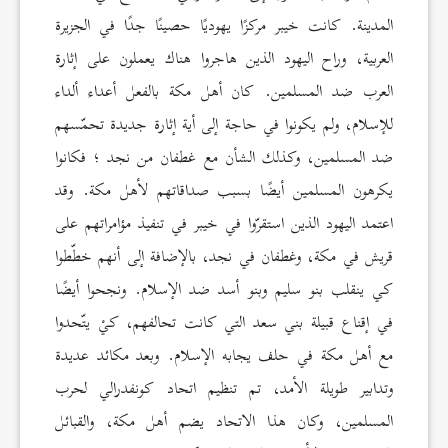
المدينة. كانت خيبر مركزًا يهوديًا حصينًا جدًا في الجزيرة
العربية، وراح اليهود الذين هاجروا هناك يعملون على إثارة
العرب ضد المسلمين. كان أهل مكة بالفعل أعداء ألداء
للإسلام، ولم يكونوا في حاجة إلى أية إثارة جديدة تحمّسهم
ضد المسلمين، وكذلك الشأن مع غطفان من نجد ؛ فكانوا
يكرهون المسلمين أيضًا بسبب صداقاتهم لأهل مكة. وقد
اعتمد اليهود الذين استقرّوا في خيبر في تنفيذ مؤامراتهم على
قريش في مكة، وغطفان في نجد، بالإضافة إلى أنهم خطّطوا
كي ينقلب بنو سليم وبنو أسد ضد الإسلام. ونجحوا أيضًا
في إقناع قبيلة بني سعد التي كانت تحالفهم، كيْ يتّحدوا
مع أهل مكة في حلف يجابه الإسلام. وبعد مكائد عديدة
وتدابير طويلة الأمد، تم تنظيم اتحاد كونفدرالي لحرب
المسلمين، وكان هذا الاتحاد يضم أهل مكة، والقبائل