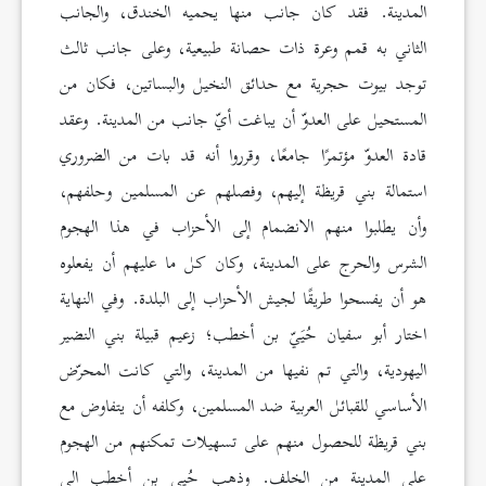
المدينة. فقد كان جانب منها يحميه الخندق، والجانب
الثاني به قمم وعرة ذات حصانة طبيعية، وعلى جانب ثالث
توجد بيوت حجرية مع حدائق النخيل والبساتين، فكان من
المستحيل على العدوّ أن يباغت أيّ جانب من المدينة. وعقد
قادة العدوّ مؤتمرًا جامعًا، وقرروا أنه قد بات من الضروري
استمالة بني قريظة إليهم، وفصلهم عن المسلمين وحلفهم،
وأن يطلبوا منهم الانضمام إلى الأحزاب في هذا الهجوم
الشرس والحرج على المدينة، وكان كل ما عليهم أن يفعلوه
هو أن يفسحوا طريقًا لجيش الأحزاب إلى البلدة. وفي النهاية
اختار أبو سفيان حُيَيّ بن أخطب؛ زعيم قبيلة بني النضير
اليهودية، والتي تم نفيها من المدينة، والتي كانت المحرّض
الأساسي للقبائل العربية ضد المسلمين، وكلفه أن يتفاوض مع
بني قريظة للحصول منهم على تسهيلات تمكنهم من الهجوم
على المدينة من الخلف. وذهب حُيي بن أخطب إلى