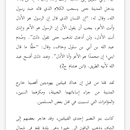
يدخل المدينة حتى يسحب الكلام الذي قاله ضد رسول
الله، وقال له: “إن اللسان الذي قال إن الرسول هو الأذل
وأنت الأعز، يجب أن يقول الآن إن الرسول هو الأعز وإنك
أنت الأذل، ولن أدعك تذهب حتى تقول ذلك”. وصُدم
عبد الله بن أبي بن سلول وخاف، وقال: “حقًّا ما قال
ابني؛ إن محمدًا هو الأعز وأنا الأذل”. وعند ذلك أفسح عبد
الله لأبيه الطريق. (ابن هشام ج2)
لقد قلنا من قبل إن هناك قبيلتين يهوديتين أقصيتا خارج
المدينة من جراء إساءاتهما الخبيثة، ومكرهما السيئ،
والمؤامرات التي تسببت في قتل بعض المسلمين.
كانت بنو النضير إحدى القبيلتين، وقد هاجر بعضهم إلى
الشام، وذهب الباقون إلى خيبر؛ وهي بلدة تقع في شمال