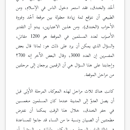
أحُد والخندق، فقد استمر دخول الناس في الإسلام، ومن
الطبيعي أن نتوَقع ثمة زيادة معقولة بين موقعة أحُد وغزوة
الأحزاب (الخندق). ومن هذين الاعتبارين، يبدو أن التقدير
الأصوَب لعدد المسلمين في الموقعة هو 1200 مقاتل،
والسؤال الذي يمكن أن يرد على ذلك هو: لماذا قال بعض
المفسرين إن العدد 3000، وقال البعض الآخر إنه 700؟
وإجابتنا على هذا السؤال هي أن الرقمين يرجعان إلى مرحلتين
من مراحل الموقعة.
كانت هناك ثلاث مراحل لهذه المعركة، المرحلة الأولى قبل
أن يصل العدوّ إلى المدينة عندما كان المسلمون منغمسين
في حفر الخندق، خلال هذا الوقت يمكننا أن نفترض
مطمئنين أن الصبيان ونسبة ما من النساء قد جاءوا للمساعدة
في إزالة التراب المحتفَر من المكان. ولذلك من المعقول أن