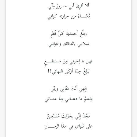
ألا أقرِئ أبي مسرورَ مِنِّي
بُكـــــاءً من حرارته كواني
وبلِّغ أحمديةَ كلِّ قُطرٍ
سلامي بالدقائق والثوانـي
فهل يا إخوتي مِنْ مستطيــــعٍ
يُبَلِغُ حِبَّنَا أزكَى التهاني؟!
إلهِي أنْتَ مَنَّانِي وربِّي
وتعلمُ ما دهــاني وما عنـــاني
فَجُدْ إِنِّي بِحَوْلِكَ مُسْتَعِينٌ
على بَلْواي في هذا الزمــــــانِ