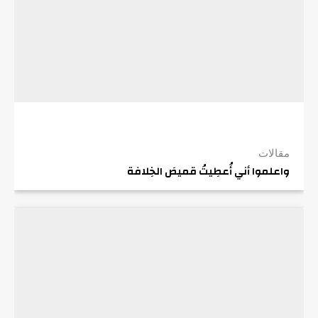
مقالات
واعلموا أني أُعطِيتُ قميصَ الخِلافة