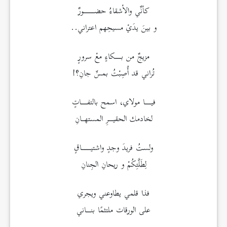
كأنِّي والأشقاءُ حضـــــــورٌ
و بينَ يدَيْ مسيحِهم اعتراني..
مزيجٌ من بــــكاءٍ معْ سرورٍ
تُراني قد أُصِبْتُ بمسِّ جانِ؟!
فيــــا مولاي، اسمح بالتفــــاتٍ
لخادمك الحقيـــرِ المستهــانِ
ولستُ فريدَ وجدٍ واشتيــــــاقٍ
لِطَلَّتِكُمْ و ريحانِ الجِنانِ
فذا قلمي يطاوعني ويجري
على الورقات ملتثمًا بنـــاني