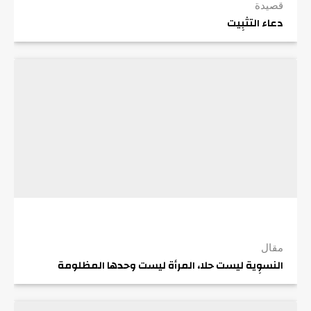
قصيدة
دعاء التثبِيت
مقال
النسوِية ليست حلا، المرأة ليست وحدها المظلومة