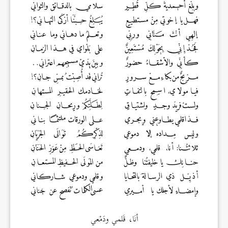
أنَا، قَلمي ودَمْعي