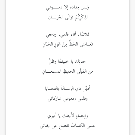
وليس مِداده إلا دمــــــوعي
لذِكْرِكُمُ تَوَالَى الجَرَيَــــانِ
ثلاثتُنا: أنا، قلمي، ودمعي
تَعَـــاسَى الحَظِّ مِنْ عَوَزِ الحَنَانِ
حنانِك يا خليفتُنا وظلٌّ
من المَولَى الحفيظِ المستعـــــانِ
أذيِّل ذي الرســـالةَ بالتحـــايا
وقلمي ودموعي شاركاني
وإمضاءٍ لأجلك يا أميري
عسى الكلماتُ تفصح عن جَناني