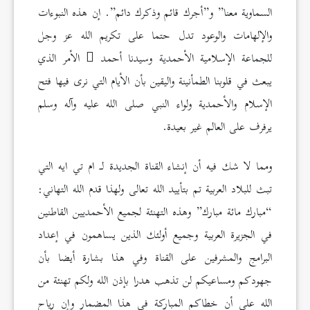
السماوية معنا” و”أجرك قائم وذكرك دائم”. إن هذه النبوءات
والإلهامات والوعود تدل حتما على تكريم الله عز وجل
للجماعة الإسلامية الأحمدية وسيدنا أحمد
الأمر الذي
يبعث في قلوبنا الطمأنينة واليقين بأن الأيام التي نرى فيها فتح
الإسلام والأحمدية ولواء النبي صلى الله عليه وآله وسلم
يرفرف على العالم غير بعيدة.
ومما لا شك فيه أن إنشاء القناة الجديدة لـ ام تي ايه التي
تبث للبلاد العربية تم بتأييد الله تعالى ولهذا قدم الله التهاني:
“مبارك مائة مبارك” وهذه التهنئة لجميع الأحمديين القاطنين
في الجزيرة العربية وجميع أولئك الذين يساهمون في إعداد
البرامج والمشرفين على القناة وفي هذا بشارة أيضا بأن
جهودكم ومساعيكم لن تذهب هدرا بإذن الله ولكم تهنئة من
الله على أن خطاكم المباركة في هذا المضمار وإن رياح