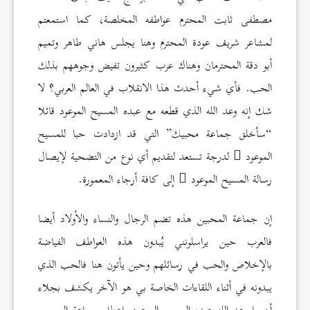
مصطفى ثابت المحترم عواطفه المخلصة، كما استمعتم
لمشاعر شريف عودة المحترم وهنا يجلس هاني طاهر وتميم
أبو دقة المحترمان وهناك عرب كثيرون تفيض وجوههم بذلك
الحب. فأي شيء أحدث هذا الانقلاب في العالم العربي؟ لا
شك إنه وعد الله الذي قطعه مع عبده المسيح الموعود قائلا
“سأخلق جماعة محبيك” التي قد ازدادت حبا للمسيح
الموعود
لدرجة تستعد لتقديم أي نوع من التضحية لإيصال
رسالة المسيح الموعود
إلى كافة أرجاء المعمورة.
إن جماعة المحبين هذه تضم الرجال والنساء والأولاد أيضا
فالعرب حين يراسلونني يُبدون هذه العواطف الفياضة
بالإخلاص والحب في رسائلهم وحين يأتون هنا فالحب الذي
يبدونه في أثناء اللقاءات الخاصة بي هو الآخر يكشف بجلاء