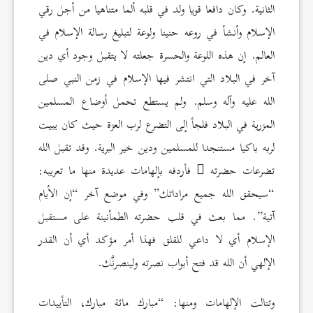
الثانية. وكان دافعا قويا ولد في قلبه ألما متناهيا من أجل رقي
الإسلام وأنشأ في روعه حنينا ولوعة لتبليغ رسالة الإسلام في
العالم. إن هذه اللوعة والحسرة جعلته لا يتقبل وجود أي دين
آخر في البلاد التي انتشر فيها الإسلام في زمن النبي صلى
الله عليه وآله وسلم. ولم يستطع تحمل أوضاع المسلمين
المزرية في البلاد فلجأ إلى التضرع لرب العزة حيث كان يبيت
لربه باكيا مستنجدا للمسلمين ودين خير البرية. وقد تقبل الله
تضرعات حضرته
فأردفه بإلهامات عديدة منها ما تعريبه:
“سيحقق الله جميع مراداتك” وفي موضع آخر “إن الأيام
آتية”. مما بعث في قلب حضرته الطمأنينة على مستقبل
الإسلام أي لا داعي للقلق فهذا أمر مؤكد أي أن القدر
الإلهي أن الله قد فتح أبواب نصرته ولينصرنَّك.
وتتالت الإلهامات ومنها: “مبارك مائة مبارك، التأييدات