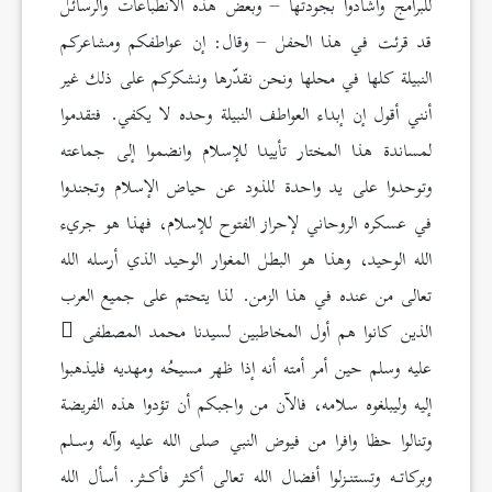
للبرامج وأشادوا بجودتها – وبعض هذه الانطباعات والرسائل
قد قرئت في هذا الحفل – وقال: إن عواطفكم ومشاعركم
النبيلة كلها في محلها ونحن نقدّرها ونشكركم على ذلك غير
أنني أقول إن إبداء العواطف النبيلة وحده لا يكفي. فتقدموا
لمساندة هذا المختار تأييدا للإسلام وانضموا إلى جماعته
وتوحدوا على يد واحدة للذود عن حياض الإسلام وتجندوا
في عسكره الروحاني لإحراز الفتوح للإسلام، فهذا هو جريء
الله الوحيد، وهذا هو البطل المغوار الوحيد الذي أرسله الله
تعالى من عنده في هذا الزمن. لذا يتحتم على جميع العرب
الذين كانوا هم أول المخاطبين لسيدنا محمد المصطفى
عليه وسلم حين أمر أمته أنه إذا ظهر مسيحُه ومهديه فليذهبوا
إليه وليبلغوه سلامه، فالآن من واجبكم أن تؤدوا هذه الفريضة
وتنالوا حظا وافرا من فيوض النبي صلى الله عليه وآله وسـلم
وبركاتـه وتستنـزلوا أفضال الله تعالى أكثر فأكـثر. أسأل الله