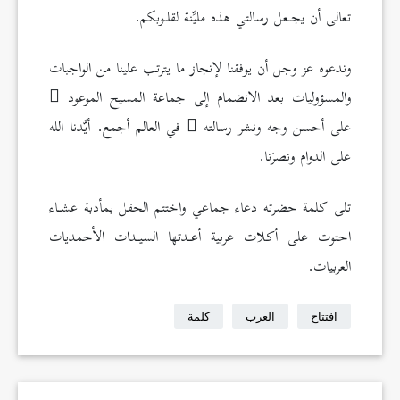
تعالى أن يجـعل رسالتي هذه مليِّنة لقلـوبكم.
وندعوه عز وجل أن يوفقنا لإنجاز ما يترتب علينا من الواجبات
والمسؤوليات بعد الانضمام إلى جماعة المسيح الموعود
على أحسن وجه ونشر رسالته
في العالم أجمع. أيَّدنا الله
على الدوام ونصرَنا.
تلى كلمة حضرته دعاء جماعي واختتم الحفل بمأدبة عشـاء
احتوت على أكلات عربية أعـدتها السيـدات الأحمديات
العربيات.
افتتاح
العرب
كلمة