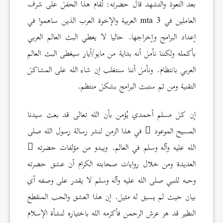
بعد التعوذ والتشهد قال حضرته: تُقام هذا الحفل على شرف
العاملين في mta 3 العربية والإخوة العرب الذين ساهموا في
إعداد البرامج وإخراجها. حاليا لا يغطي البث العالم العربي
بأكمله ولكننا نأمل أنه بداية من مايو/أيار سيغطى البث العالم
العربي بانتظام. ونأمل أننا سنتغلب إن شاء الله على المشاكل
التقنية ومن ثم ستبث البرامج بشكل منتظم.
إن كل مسلم أحمدي يُؤمن بأن الله تعالى قد بعث سيدنا
المسيح الموعود
في هذا الزمن لنشر رسالة رسول الله صلى
الله عليه وآله وسلم في العالم. ويبدو من مؤلفات حضرته
العديدة ومن خلال روايات صحابته الكرام أن عشق حضرته
وحبه للنبي صلى الله عليه وآله وسلم لا يقدر على وصفه أي
بيان حيث لم يسبق له مثيل. إن هذا العشق والحب المنقطع
النظير قد هز عرش الرحمن فأكرمه الله باختياره لنشأة الإسلام