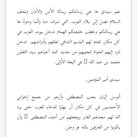
نعم سيدي ها هي رسالتكم رسالة الأمن والأمان وتحف
السلام تصل إلى بلاد العرب. التي تنـزف دما وألما وحزنًا.ها
هي رسالتكم وخطب خليفتكم الهمام تدخل بيوت العرب في
كل مكان تقدم لهم البلسم الشافي لعللهم وأمراضهم. تدخل
لترد إليهم الحياة لتحييهم من جديد كما أحياهم سيد الثقلين
محمد بن عبد الله
في البِعثة الأولى.
سيدي أمير المؤمنين.
أتوسل إليك بحب المصطفى وأرجو من جميع إخواني
الأحمديين في كل مكان أن يهبّوا للدعاء للعرب حتى يرد
الله لهم مجدهم الغابر ويجعلهم من أحباء المصطفى
وأن
يكونوا من العارفين بالله عز وجل.