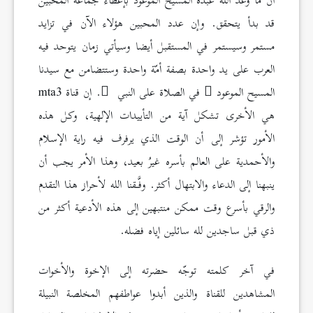
أن ما وعد الله عبده المسيح الموعود بإعطاء جماعة المحبين
قد بدأ يتحقق. وإن عدد المحبين هؤلاء الآن في تزايد
مستمر وسيستمر في المستقبل أيضا وسيأتي زمان يتوحد فيه
العرب على يد واحدة بصفة أمّة واحدة وستتضامن مع سيدنا
المسيح الموعود
في الصلاة على النبي
. إن قناة mta3
هي الأخرى تشكل آية من التأييدات الإلهية، وكل هذه
الأمور تؤشر إلى أن الوقت الذي يرفرف فيه راية الإسلام
والأحمدية على العالم بأسره غيرُ بعيد، وهذا الأمر يجب أن
ينبهنا إلى الدعاء والابتهال أكثر. وفَّـقنا الله لأحراز هذا التقدم
والرقي بأسرع وقت ممكن منتبهين إلى هذه الأدعية أكثر من
ذي قبل ساجدين لله سائلين إياه فضله.
في آخر كلمته توجّه حضرته إلى الإخوة والأخوات
المشاهدين للقناة والذين أبدوا عواطفهم المخلصة النبيلة