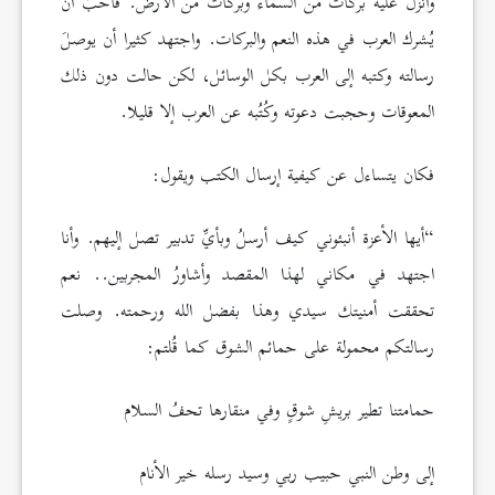
وأنزل عليه بركات من السماء وبركات من الأرض. فأحبَّ أن
يُشرك العرب في هذه النعم والبركات. واجتهد كثيرا أن يوصلَ
رسالته وكتبه إلى العرب بكل الوسائل، لكن حالت دون ذلك
المعوقات وحجبت دعوته وكُتُبه عن العرب إلا قليلا.
فكان يتساءل عن كيفية إرسال الكتب ويقول:
“أيها الأعزة أنبئوني كيف أرسلُ وبأيِّ تدبير تصل إليهم. وأنا
اجتهد في مكاني لهذا المقصد وأشاورُ المجربين.. نعم
تحققت أمنيتك سيدي وهذا بفضل الله ورحمته. وصلت
رسالتكم محمولة على حمائم الشوق كما قُلتم:
حمامتنا تطير بريشِ شوقٍ وفي منقارها تحفُ السلام
إلى وطن النبي حبيب ربي وسيد رسله خير الأنام