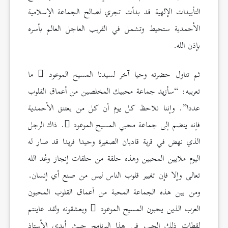
التأييدات الإلهية قد بدأت تجري لصالح الجماعة الإسلامية
الأحمدية ستحيط وتشمل في القريب العاجل العالم بأسره
بإذن الله.
ثم تناول حضرته وحيا آخر لسيدنا المسيح الموعود
ما
تعريبه: “سأزيد جماعة محبيك المخلصين من أعماق القلوب
عددا”. وإننا نلاحظ كل يوم أن كل من يعتنق الأحمدية
فإنه ينضم إلى جماعة محبي المسيح الموعود
. ذاك الرجل
الذي نهض في قرية قاديان الصغيرة وحيدا فريدا قد صار له
اليوم ملايين المحبين وهذه حلقة من حلقات إنجاز وعْد الله
تعالى وإلا فإن تغيير قلوب الناس ليس من صنع أي إنسان.
ومن بين هذه الجماعة المحبة من أعماق القلوب المحبون
العرب الذين يحبون المسيح الموعود
ويعشقونه ولقد عاينتم
لقطات ذلك الحب في هذا البرنامج حيث أبدى الأستاذ