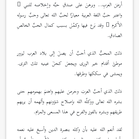
أرضَ العربِ.. وبرهنَ على صدقِ حبِّه وإخلاصه للنبي
واعتبر حبَّ اللغة العربية معيارًا لحبِّ الله تعالى وحبِّ رسوله
الأكرم
وقد بَرع فيها وكمُل بسبب كمال الحبِّ الخالصِ
الصادقِ.
ذلك المحبُّ الذي أحبَّ أن يصلَ إلى بلاد العرب ليزور
موطئَ أقدام خير الورى ويجعل كحلَ عينيه تلك الثرى.
ويمشى في سككها وطرقها.
ذلك الذي أحبَّ العربَ وحرصَ عليهم واهتمَ بهمومهم حتى
بشره الله تعالى ووكلّه الله بإصلاح شؤونهم وألهمه أن يريهم
طريقهم وبشره بالفوز والفرح في هذا المسعى والمرام.
لقد أنعم الله عليه بأن وكله بنصرة الدين وأسبغ عليه نعمه