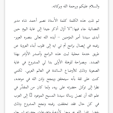
والسلام عليكم ورحمة الله وبركاته.
ثم تلت هذه الكلمة كلمة الأستاذ نصير أحمد شاه مدير
الفضائية جاء فيها:”لا أزال أذكر جيدا إلى غاية اليوم حين
أبدى سيدنا أمير المؤمنين – أيده الله تعالى بنصره العزيز-
رغبته في إيصال برامج أم تي ايه إلى قلوب أبناء العروبة عن
طريق خدمة محلية لبث هذه البرامج وأصدر الأوامر بهذا
الصدد. وبصراحة للوهلة الأولى بدا لي المشروع في غاية
الصعوبة وذلك للأوضاع السائدة في العالم العربي. لكنني
كنت على ثقة بأنه سيتحقق وينجح بإذن الله في موعده،
نظرا إلى توكل حضرته على ربه، ولما كان من المقدَّر في
علم الله أن تصل رسالة سيدنا المسيح الموعود
إلى العرب
في كل حال فقد تحققت رغبته ونجح المشروع وذلك
بفضل تقبل الله عز وجل لأدعية وتضرعات حضرته.ثم جاء