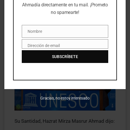
Santo Profeta Muhammad (lpbD).
Ahmadía directamente en tu mail. ¡Prometo
no spamearte!
Nombre
Nombre
Dirección de email
Email
SUBSCRÍBETE
Gracias, no estoy interesado
Su Santidad, Hazrat Mirza Masrur Ahmad dijo: