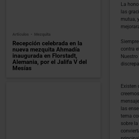
La honor
las grac
mutua, y
mejorara
Artículos
Mezquita
Siempre
Recepción celebrada en la
nueva mezquita Ahmadía
contra e
inaugurada en Florstadt,
Nuestro 
Alemania, por el Jalifa V del
discrepa
Mesías
Existen 
creemos
mensaje 
las ense
tema co
sobre la
conviert
principa