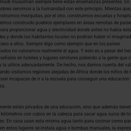
madi musulmán siempre tiene estas enseñanzas presentes. En 
obres servimos a la humanidad con este principio. Mientas que,
nstruimos mezquitas, por el otro, construimos escuelas y hospit
hemos construido pueblos ejemplares en áreas remotas de país
para proporcionar agua y electricidad donde antes no había est
des y donde los habitantes locales no podrían haber ni imagina
ceso a ellos. Siempre digo como ejemplo que en los países
lados no valoramos realmente el agua. Y esto es a pesar del he
señales en hoteles y lugares similares pidiendo a la gente que 
y la utilice adecuadamente. De hecho, nos damos cuenta del val
ndo visitamos regiones alejadas de África donde los niños de 
son incapaces de ir a la escuela para conseguir una educación 
za.
mente están privados de una educación, sino que además tiene
kilómetros con cubos en la cabeza para sacar agua sucia de lo
es. En casa usan esta misma agua tanto para cocinar como par
n estos lugares se instala agua o bombas manuales, la expres