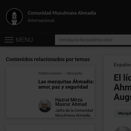
Comunidad Musulmana Ahmadía
Internacional
MENU
Contenidos relacionados por temas
Españo
Publicaciones
Mezquita
El l
Las mezquitas Áhmadis:
Ahma
amor, paz y seguridad
Aug
Hazrat Mirza
Masrur Ahmad
Jalifa de la Comunidad
Mezqui
Musulmana Ahmadía