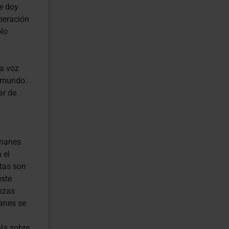
e doy
operación
lo
a voz
l mundo.
ar de
lmanes
 el
tas son
este
nzas
manes se
bla sobre