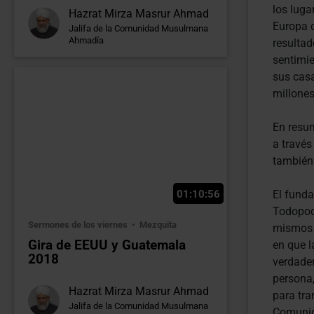
los luga
Hazrat Mirza Masrur Ahmad
Europa o
Jalifa de la Comunidad Musulmana
Ahmadía
resultad
sentimie
sus cas
millones
En resum
a través
también
01:10:56
El fund
Todopode
Sermones de los viernes
Mezquita
mismos o
Gira de EEUU y Guatemala
en que 
2018
verdade
persona,
Hazrat Mirza Masrur Ahmad
para tra
Jalifa de la Comunidad Musulmana
Comunid