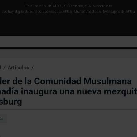
En el nombre de Al-lah, el Clemente, el Misericordioso
No hay digno de ser adorado excepto Al'lah, Muhammad es el Mensajero de Al'lah
l
/
Artículos
/
íder de la Comunidad Musulmana
día inaugura una nueva mezquit
sburg
ta