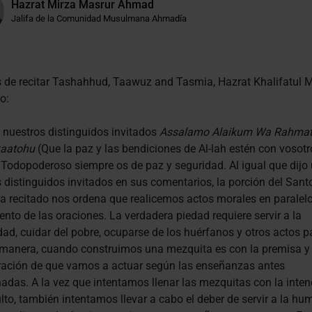
Hazrat Mirza Masrur Ahmad
Jalifa de la Comunidad Musulmana Ahmadía
 de recitar Tashahhud, Taawuz and Tasmia, Hazrat Khalifatul 
o:
 nuestros distinguidos invitados
Assalamo Alaikum Wa Rahmat
kaatohu
(Que la paz y las bendiciones de Al-lah estén con vosotr
l Todopoderoso siempre os de paz y seguridad. Al igual que dijo
 distinguidos invitados en sus comentarios, la porción del Sant
a recitado nos ordena que realicemos actos morales en paralelo
ento de las oraciones. La verdadera piedad requiere servir a la
d, cuidar del pobre, ocuparse de los huérfanos y otros actos p
 manera, cuando construimos una mezquita es con la premisa y
ración de que vamos a actuar según las enseñanzas antes
das. A la vez que intentamos llenar las mezquitas con la inten
ulto, también intentamos llevar a cabo el deber de servir a la hu