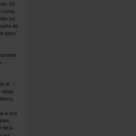
ites
.
En
 y como
ndes los
puerta de
te gana
razones,
,
h el
r estos
 época
ía a una
islam
 de la
y las