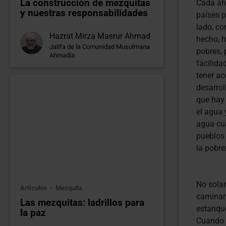
La construcción de mezquitas
Cada áh
y nuestras responsabilidades
países p
lado, co
Hazrat Mirza Masrur Ahmad
hecho, 
Jalifa de la Comunidad Musulmana
pobres, 
Ahmadía
facilida
tener ac
desarrol
que hay 
el agua 
agua cua
pueblos 
la pobre
No sola
Artículos
Mezquita
caminar 
Las mezquitas: ladrillos para
estanqu
la paz
Cuando e