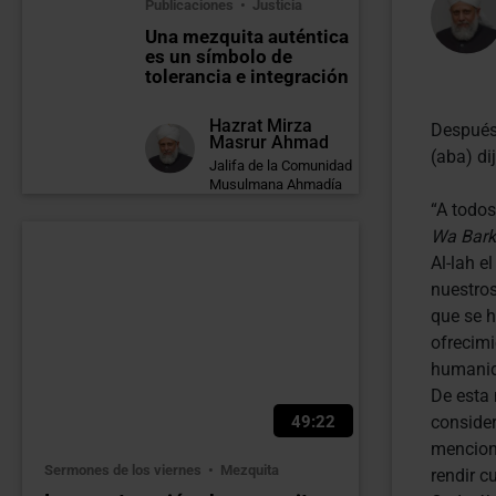
Publicaciones
Justicia
Una mezquita auténtica
es un símbolo de
tolerancia e integración
Hazrat Mirza
Después
Masrur Ahmad
(aba) dij
Jalifa de la Comunidad
Musulmana Ahmadía
“A todos
Wa Bar
Al-lah e
nuestros
que se h
ofrecimi
humanida
De esta
49:22
conside
menciona
Sermones de los viernes
Mezquita
rendir c