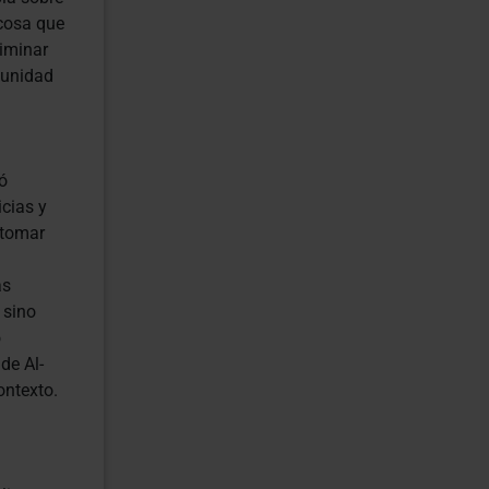
 cosa que
liminar
munidad
ó
icias y
 tomar
as
 sino
o
de Al-
ontexto.