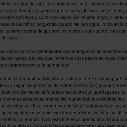
reños es digna de ver, están radiantes y su felicidad no tiene lím
 en gran Bretaña, la gente gana millones de euros en la lotería,
o están eufóricos y saltan de alegría. Del mismo modo, si entie
ntos de los niños indigentes cuando reciben agua limpia en la 
as, te darás cuenta de que son los mismos que cuando esta gen
 de euros.
en, estos son los sentimientos que albergamos en nuestros co
 de los cuales, a la vez que invitamos a las personas hacia Al-lah
 procuramos servir a la humanidad.
ador de la Comunidad Musulmana Ahmadía fue enviado por Al-la
roso según las profecías del Santo Profeta (sa) para promove
bjetivos. De hecho, el fundador del islam dijo que llegaría una
la mayoría de los musulmanes del mundo habrían olvidado sus
ras enseñanzas. En ese momento Al-lah el Todopoderoso enviar
 que resucitaría y restablecería las verdaderas enseñanzas del 
nsmitirlas al mundo. Todo esto lo hemos aprendido del fundador
ad Musulmana Ahmadía; Dijo que el terrorismo, el extremismo 