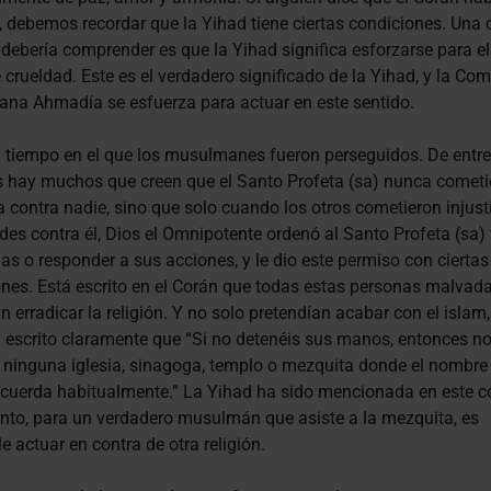
, debemos recordar que la Yihad tiene ciertas condiciones. Una
 debería comprender es que la Yihad significa esforzarse para e
 crueldad. Este es el verdadero significado de la Yihad, y la Co
na Ahmadía se esfuerza para actuar en este sentido.
 tiempo en el que los musulmanes fueron perseguidos. De entre
s hay muchos que creen que el Santo Profeta (sa) nunca cometi
ia contra nadie, sino que solo cuando los otros cometieron injust
des contra él, Dios el Omnipotente ordenó al Santo Profeta (sa)
ias o responder a sus acciones, y le dio este permiso con ciertas
nes. Está escrito en el Corán que todas estas personas malvad
 erradicar la religión. Y no solo pretendían acabar con el islam,
 escrito claramente que “Si no detenéis sus manos, entonces n
ninguna iglesia, sinagoga, templo o mezquita donde el nombre 
ecuerda habitualmente.” La Yihad ha sido mencionada en este c
anto, para un verdadero musulmán que asiste a la mezquita, es
e actuar en contra de otra religión.