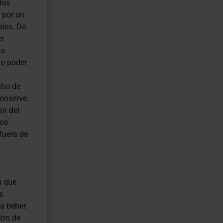
los
 por un
ales. De
es
as
do poder
cho de
conserve
or del
los
fuera de
n que
s
a beber.
ión de