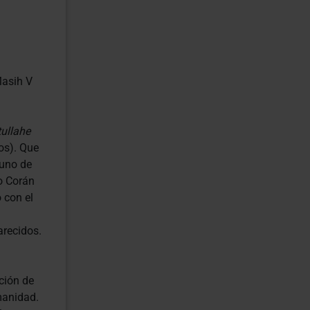
Masih V
ullahe
os). Que
 uno de
o Corán
 con el
arecidos.
ción de
manidad.