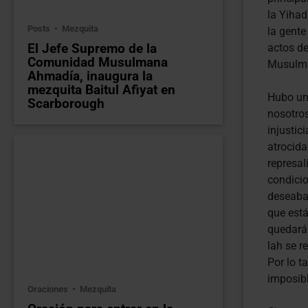
la Yihad
Posts
Mezquita
la gente
El Jefe Supremo de la
actos de
Comunidad Musulmana
Musulma
Ahmadía, inaugura la
mezquita Baitul Afiyat en
Hubo un
Scarborough
nosotro
injustic
atrocida
represal
condicio
deseaban
que está
quedará 
lah se r
Por lo t
imposibl
Oraciones
Mezquita