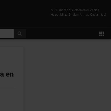
Musulmanes que creen en el Mesías,
Hazrat Mirza Ghulam Ahmad Qadiani (as)
a en