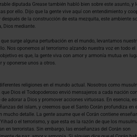
able diputada Grease también habló bien sobre este asunto, y l
ias por ello. Dijo que la gente vive aquí con entendimiento y co
 después de la construcción de esta mezquita, este ambiente so
, Dios mediante.
 que surge alguna perturbación en el mundo, levantamos nuestr
llo. Nos oponemos al terrorismo alzando nuestra voz en todo e
objetivo es que, la gente viva con amor y armonía mutua en lug
r y oponerse unos a otros.
diferentes religiones en el mundo actual. Nosotros como musu
 que Dios el Todopoderoso envió mensajeros a cada nación con
de adorar a Dios y promover acciones virtuosas. En esencia, es
ñanzas del islam, y creemos que el Santo Corán profundiza en 
n mucho detalle. La gente asume que el Corán contiene enseña
 Yihad o el terrorismo, y que esta es la razón de que los musul
an en terroristas. Sin embargo, las enseñanzas del Corán son
lmente de paz, amor y armonía. Si alguien dice que el Corán ha