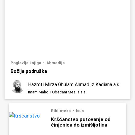
Poglavlja knjiga
Ahmedija
Božija podruška
Hazreti Mirza Ghulam Ahmad iz Kadiana a.s.
Imam Mahdi i Obećani Mesija a.s.
Biblioteka
Isus
Kršćanstvo putovanje od
činjenica do izmišljotina