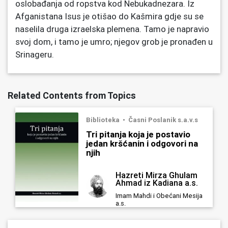
oslobađanja od ropstva kod Nebukadnezara. Iz
Afganistana Isus je otišao do Kašmira gdje su se
naselila druga izraelska plemena. Tamo je napravio
svoj dom, i tamo je umro; njegov grob je pronađen u
Srinageru.
Related Contents from Topics
Biblioteka
Časni Poslanik s.a.v.s
Tri pitanja koja je postavio
jedan kršćanin i odgovori na
njih
Hazreti Mirza Ghulam
Ahmad iz Kadiana a.s.
Imam Mahdi i Obećani Mesija
a.s.