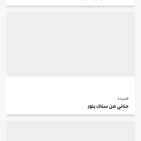
قصيدة
جناني من سناك ينور