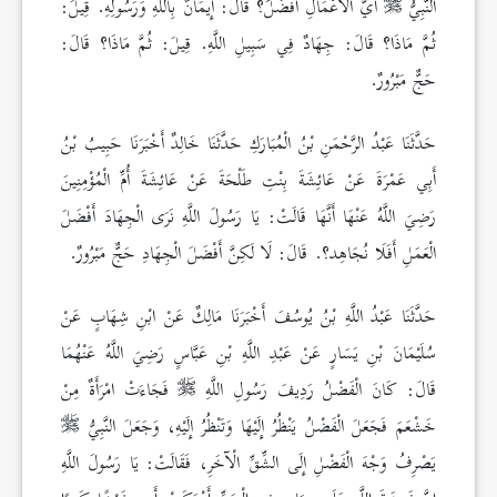
النَّبِيُّ
أَيُّ الْأَعْمَالِ أَفْضَلُ؟ قَالَ: إِيمَانٌ بِاللَّهِ وَرَسُولِهِ. قِيلَ:
ثُمَّ مَاذَا؟ قَالَ: جِهَادٌ فِي سَبِيلِ اللَّهِ. قِيلَ: ثُمَّ مَاذَا؟ قَالَ:
حَجٌّ مَبْرُورٌ.
حَدَّثَنَا عَبْدُ الرَّحْمَنِ بْنُ الْمُبَارَكِ حَدَّثَنَا خَالِدٌ أَخْبَرَنَا حَبِيبُ بْنُ
أَبِي عَمْرَةَ عَنْ عَائِشَةَ بِنْتِ طَلْحَةَ عَنْ عَائِشَةَ أُمِّ الْمُؤْمِنِينَ
رَضِيَ اللَّهُ عَنْهَا أَنَّهَا قَالَتْ: يَا رَسُولَ اللَّهِ نَرَى الْجِهَادَ أَفْضَلَ
الْعَمَلِ أَفَلَا نُجَاهِد؟. قَالَ: لَا لَكِنَّ أَفْضَلَ الْجِهَادِ حَجٌّ مَبْرُورٌ.
حَدَّثَنَا عَبْدُ اللَّهِ بْنُ يُوسُفَ أَخْبَرَنَا مَالِكٌ عَنْ ابْنِ شِهَابٍ عَنْ
سُلَيْمَانَ بْنِ يَسَارٍ عَنْ عَبْدِ اللَّهِ بْنِ عَبَّاسٍ رَضِيَ اللَّهُ عَنْهُمَا
قَالَ: كَانَ الْفَضْلُ رَدِيفَ رَسُولِ اللَّهِ
فَجَاءَتْ امْرَأَةٌ مِنْ
خَشْعَمَ فَجَعَلَ الْفَضْلُ يَنْظُرُ إِلَيْهَا وَتَنْظُرُ إِلَيْهِ، وَجَعَلَ النَّبِيُّ
يَصْرِفُ وَجْهَ الْفَضْلِ إِلَى الشِّقِّ الْآخَرِ، فَقَالَتْ: يَا رَسُولَ اللَّهِ