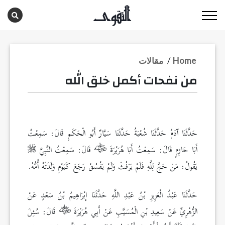
Home
/
مقالات
من نفحات أكمل خلق الله
حَدَّثَنَا آدَمُ حَدَّثَنَا شُعْبَةُ حَدَّثَنَا سَيَّارٌ أَبُو الْحَكَمِ قَالَ: سَمِعْتُ
أَبَا حَازِمٍ قَالَ: سَمِعْتُ أَبَا هُرَيْرَةَ
قَالَ: سَمِعْتُ النَّبِيَّ
يَقُولُ: مَنْ حَجَّ لِلَّهِ فَلَمْ يَرْفُثْ وَلَمْ يَفْسُقْ رَجَعَ كَيَوْمِ وَلَدَتْهُ أُمُّهُ.
حَدَّثَنَا عَبْدُ الْعَزِيزِ بْنُ عَبْدِ اللَّهِ حَدَّثَنَا إِبْرَاهِيمُ بْنُ سَعْدٍ عَنْ
الزُّهْرِيِّ عَنْ سَعِيدِ بْنِ الْمُسَيَّبِ عَنْ أَبِي هُرَيْرَةَ
قَالَ: سُئِلَ