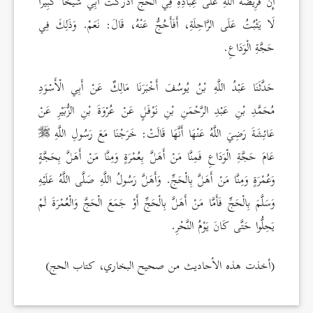
إِنَّ فَرِيضَةَ اللَّهِ عَلَى عِبَادِهِ فِي الْحَجِّ أَدْرَكَتْ أَبِي شَيْخًا كَبِيرًا
لَا يَثْبُتُ عَلَى الرَّاحِلَةِ، أَفَأَحُجُّ عَنْهُ، قَالَ: نَعَمْ. وَذَلِكَ فِي
حَجَّةِ الْوَدَاعِ.
حَدَّثَنَا عَبْدُ اللَّهِ بْنُ يُوسُفَ أَخْبَرَنَا مَالِكٌ عَنْ أَبِي الْأَسْوَدِ
مُحَمَّدِ بْنِ عَبْدِ الرَّحْمَنِ بْنِ نَوْفَلٍ عَنْ عُرْوَةَ بْنِ الزُّبَيْرِ عَنْ
عَائِشَةَ رَضِيَ اللَّهُ عَنْهَا أَنَّهَا قَالَتْ: خَرَجْنَا مَعَ رَسُولِ اللَّهِ
عَامَ حَجَّةِ الْوَدَاعِ فَمِنَّا مَنْ أَهَلَّ بِعُمْرَةٍ وَمِنَّا مَنْ أَهَلَّ بِحَجَّةٍ
وَعُمْرَةٍ وَمِنَّا مَنْ أَهَلَّ بِالْحَجِّ. وَأَهَلَّ رَسُولُ اللَّهِ صَلَّى اللَّهُ عَلَيْهِ
وَسَلَّمَ بِالْحَجِّ فَأَمَّا مَنْ أَهَلَّ بِالْحَجِّ أَوْ جَمَعَ الْحَجَّ وَالْعُمْرَةَ لَمْ
يَحِلُّوا حَتَّى كَانَ يَوْمُ النَّحْرِ.
(أخذت هذه الأحاديث من صحيح البخاري، كتاب الحج)