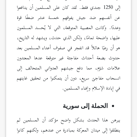
إلى 1250 جندي فقط. لقد كان على المسلمين أن يدافعوا
عن أنفسهم ضد جيش يفوقهم خمسة عشر ضعفًا قوة
وعددًا. وكانت المصيبة المتوقعة، التي لا يُحسد المسلمون
عليها، واضحة تمامًا، ولكن الذي حدث، ويشهد له التاريخ،
هو أن رعبًا هائلاً قد انفجر في صفوف أعداء المسلمين بعد
حدوث بضعة أحداث مفاجئة غير متوقعة عدها المعتدون
علامات شؤم، مما دفع جيشهم العدواني المتحالف إلى
انسحاب مفاجئ سريع، دون أن يتمكنوا من تحقيق غايتهم
في إبادة الإسلام وإفناء المسلمين.
الحملة إلى سورية
يبرهن هذا الحدث بشكل واضح مؤكد أن المسلمين لم
ينطلقوا إلى ميدان المعركة بمبادرة من عندهم، ولكنهم كانوا