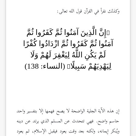
وكذلك نقرأ في القرآن قول الله تعالى:
إِنَّ الَّذِينَ آمَنُوا ثُمَّ كَفَرُوا ثُمَّ
آمَنُوا ثُمَّ كَفَرُوا ثُمَّ ازْدَادُوا كُفْرًا
لَمْ يَكُنِ اللَّهُ لِيَغْفِرَ لَهُمْ وَلَا
لِيَهْدِيَهُمْ سَبِيلًا
(النساء: 138)
إن هذه الآية الجلية الواضحة لا يصح فهمها إلا بتفسير واحد
حاسم واضح. فهي تتحدث عن المسلم الذي يرتد عن دينه
ويُنكر إيمانه، ولكنه بعد وقت يعود فيقبل الإسلام، ثم يعود