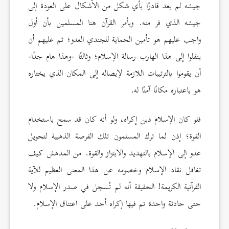
جيشه لم يعد قادرًا بأي شكل من الأشكال على العودة إلى
جيشه الذي فر منه. ويأمر القرآن هنا المسلمين بأن أول
واجب عليهم هو تأمين الحماية للجندي العدو؛ ثم عليهم أن
ينقلوا إلى هذا الهارب رسالة الإسلام؛ وثالثًا -وهذا هام جدًا-
أن يقوموا بالترتيبات اللازمة لإيصاله إلى المكان الذي يختاره
هو باعتباره مكانًا آمنًا له.
فلو كان الإسلام دين إكراه، ولو أنه كان قد سمح باستخدام
القوة؛ إذن لما ترك المسلمون تلك الفرصة الذهبية لتحويل
عدو إلى الإسلام بالتهديد والابتزاز والقوة. من المدهش كيف
تغافل نقاد الإسلام وخصومه عن هذا المعنى العظيم للآية
القرآنية الكريمة! الحقيقة أنه لم تُسجل في صدر الإسلام ولا
حتى حادثة واحدة تم فيها إكراه أحد على اعتناق الإسلام.