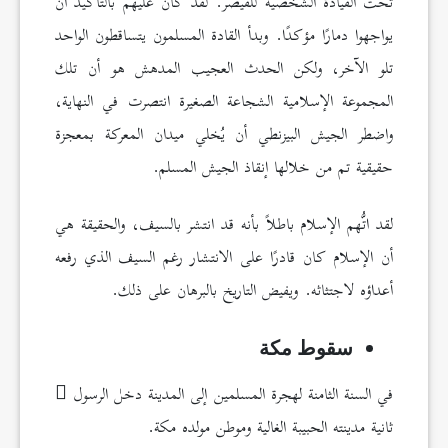
تحت القيادة الشخصية للقيصر. لقد كان عليهم بالتأكيد أن
يواجهوا دمارًا مؤكدًا. وبدأ القادة المسلمون يتساقطون الواحد
تلو الآخر، ولكن الحدث العجيب المدهش هو أن تلك
المجموعة الإسلامية الشجاعة الصغيرة انتصرت في النهاية،
واضطر الجيش البيزنطي أن يُخلي ميدان المعركة بمعجزة
حقيقية تم من خلالها إنقاذ الجيش المسلم.
لقد اتُّهم الإسلام باطلاً بأنه قد انتشر بالسيف، والحقيقة هي
أن الإسلام كان قادرًا على الانتشار رغم السيف الذي رفعه
أعداؤه لاجتثاثه. ويفيض التاريخ بالبرهان على ذلك.
سقوط مكة
في السنة الثامنة لهجرة المسلمين إلى المدينة دخل الرسول
ثانية مدينته الحبيبة الغالية وموطن مولده مكة.