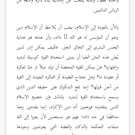
واحدة فقط، ولكنه يبحث عن إمكانية بناء دائرة واسعة من
الزبائن الدائمين.
والآن بالعودة إلى الإسلام، يجب أن يُلاحظ أن الإسلام دين
يزعم أن المؤسس له هو الله
ذاته، وأن هدفه هو هداية
الجنس البشري إلى الخالق الحق. فكيف يمكن إذن لدين
يُعلن هذه المثل العليا أن يتبنى استخدام القوة كوسيلة لنشره
وإظهاره؟ هل يمكن للقوة المحضة أن تولد ميلاً او حبًا لفكرة
أو عقيدة ما؟ وهل تحتاج العقيدة أو الفكرة الجيدة إلى القوة
من أجل قبولها؟ إنما تقع الشكوك على حقيقة الدين الذي
يسمح باستخدام القوة لنشره. ولذلك فإن خصوم الإسلام
الذين ينتقدونه فيزعمون أنه دين الإكراه، إنما يقدمون زعما
متناقضًا في حد ذاته؛ فهم غير مستعدين لأن يعزوا إلى الله
صفات الحكمة والذكاء والفطنة التي يفترضون وجودها