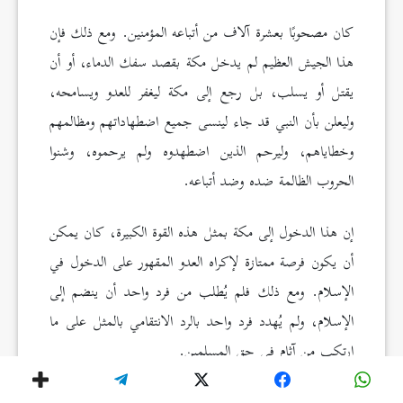
كان مصحوبًا بعشرة آلاف من أتباعه المؤمنين. ومع ذلك فإن
هذا الجيش العظيم لم يدخل مكة بقصد سفك الدماء، أو أن
يقتل أو يسلب، بل رجع إلى مكة ليغفر للعدو ويسامحه،
وليعلن بأن النبي قد جاء لينسى جميع اضطهاداتهم ومظالمهم
وخطاياهم، وليرحم الذين اضطهدوه ولم يرحموه، وشنوا
الحروب الظالمة ضده وضد أتباعه.
إن هذا الدخول إلى مكة بمثل هذه القوة الكبيرة، كان يمكن
أن يكون فرصة ممتازة لإكراه العدو المقهور على الدخول في
الإسلام. ومع ذلك فلم يُطلب من فرد واحد أن ينضم إلى
الإسلام، ولم يُهدد فرد واحد بالرد الانتقامي بالمثل على ما
ارتكب من آثام في حق المسلمين.