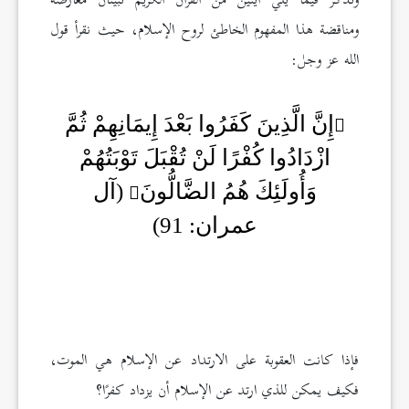
ونذكر فيما يلي آيتين من القرآن الكريم تبينان معارضة
ومناقضة هذا المفهوم الخاطئ لروح الإسلام، حيث نقرأ قول
الله عز وجل:
إِنَّ الَّذِينَ كَفَرُوا بَعْدَ إِيمَانِهِمْ ثُمَّ
ازْدَادُوا كُفْرًا لَنْ تُقْبَلَ تَوْبَتُهُمْ
وَأُولَئِكَ هُمُ الضَّالُّونَ
(آل
عمران: 91)
فإذا كانت العقوبة على الارتداد عن الإسلام هي الموت،
فكيف يمكن للذي ارتد عن الإسلام أن يزداد كفرًا؟