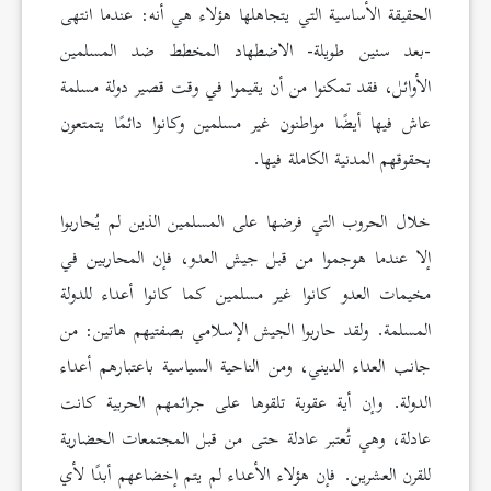
الحقيقة الأساسية التي يتجاهلها هؤلاء هي أنه: عندما انتهى
-بعد سنين طويلة- الاضطهاد المخطط ضد المسلمين
الأوائل، فقد تمكنوا من أن يقيموا في وقت قصير دولة مسلمة
عاش فيها أيضًا مواطنون غير مسلمين وكانوا دائمًا يتمتعون
بحقوقهم المدنية الكاملة فيها.
خلال الحروب التي فرضها على المسلمين الذين لم يُحاربوا
إلا عندما هوجموا من قبل جيش العدو، فإن المحاربين في
مخيمات العدو كانوا غير مسلمين كما كانوا أعداء للدولة
المسلمة. ولقد حاربوا الجيش الإسلامي بصفتيهم هاتين: من
جانب العداء الديني، ومن الناحية السياسية باعتبارهم أعداء
الدولة. وإن أية عقوبة تلقوها على جرائمهم الحربية كانت
عادلة، وهي تُعتبر عادلة حتى من قبل المجتمعات الحضارية
للقرن العشرين. فإن هؤلاء الأعداء لم يتم إخضاعهم أبدًا لأي