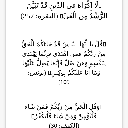
لَا إِكْرَاهَ فِي الدِّينِ قَدْ تَبَيَّنَ
الرُّشْدُ مِنَ الْغَيِّ
(البقرة: 257)
قُلْ يَا أَيُّهَا النَّاسُ قَدْ جَاءَكُمُ الْحَقُّ
مِنْ رَبِّكُمْ فَمَنِ اهْتَدَى فَإِنَّمَا يَهْتَدِي
لِنَفْسِهِ وَمَنْ ضَلَّ فَإِنَّمَا يَضِلُّ عَلَيْهَا
وَمَا أَنَا عَلَيْكُمْ بِوَكِيلٍ
(يونس:
109)
وَقُلِ الْحَقُّ مِنْ رَبِّكُمْ فَمَنْ شَاءَ
فَلْيُؤْمِنْ وَمَنْ شَاءَ فَلْيَكْفُرْ
(الكهف: 30)