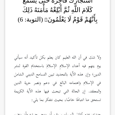
اسْتَجَارَكَ فَأَجِرْهُ حَتَّى يَسْمَعَ
كَلَامَ اللَّهِ ثُمَّ أَبْلِغْهُ مَأْمَنَهُ ذَلِكَ
بِأَنَّهُمْ قَوْمٌ لَا يَعْلَمُونَ
(التوبة: 6)
ولا شك في أن الله العليم كان يعلم بكل تأكيد أنه سيأتي
يوم يتهم فيه أعداء الإسلامِ الإسلامَ باستخدام القوة لنشر
الدين؛ وإن هذه الآية بالتحديد تبين التسامح الديني الشامل
في الإسلام واهتمامه البالغ في دعم ونصر حرية الدين
والمعتقد. إن الحالة التي تبحث فيها هذه الآية الكريمة
تستحق منا انتباهًا خاصًا، بحيث نتفكر بما يلي:
جندي عدو يُقاتل المسلمين يقرر أن يهجر جيشه وأن ينضم