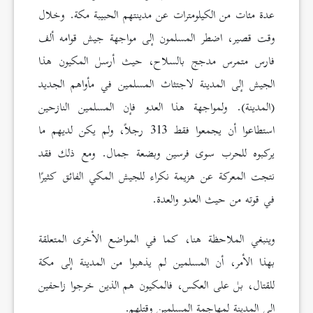
عدة مئات من الكيلومترات عن مدينتهم الحبيبة مكة. وخلال
وقت قصير، اضطر المسلمون إلى مواجهة جيش قوامه ألف
فارس متمرس مدجج بالسلاح، حيث أرسل المكيون هذا
الجيش إلى المدينة لاجتثاث المسلمين في مأواهم الجديد
(المدينة). ولمواجهة هذا العدو فإن المسلمين النازحين
استطاعوا أن يجمعوا فقط 313 رجلاً، ولم يكن لديهم ما
يركبوه للحرب سوى فرسين وبضعة جمال. ومع ذلك فقد
نتجت المعركة عن هزيمة نكراء للجيش المكي الفائق كثيرًا
في قوته من حيث العدو والعدة.
وينبغي الملاحظة هنا، كما في المواضع الأخرى المتعلقة
بهذا الأمر، أن المسلمين لم يذهبوا من المدينة إلى مكة
للقتال، بل على العكس، فالمكيون هم الذين خرجوا زاحفين
إلى المدينة لمهاجمة المسلمين وقتلهم.