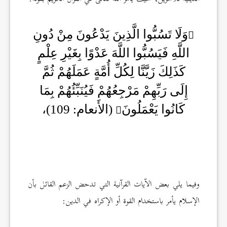
وَلَا تَسُبُّوا الَّذِينَ يَدْعُونَ مِنْ دُونِ
اللَّهِ فَيَسُبُّوا اللَّهَ عَدْوًا بِغَيْرِ عِلْمٍ
كَذَلِكَ زَيَّنَّا لِكُلِّ أُمَّةٍ عَمَلَهُمْ ثُمَّ
إِلَى رَبِّهِمْ مَرْجِعُهُمْ فَيُنَبِّئُهُمْ بِمَا
كَانُوا يَعْمَلُونَ
(الأَنعام: 109)،
وفيما يلي بعض الآيات القرآنية التي تدحض الزعم القائل بأن
الإسلام يأمر باستخدام القوة أو الإكراه في الدين: