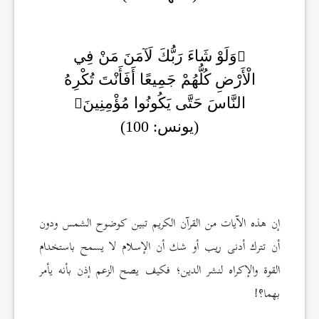
وَلَوْ شَاءَ رَبُّكَ لَآمَنَ مَنْ فِي
الْأَرْضِ كُلُّهُمْ جَمِيعًا أَفَأَنْتَ تُكْرِهُ
النَّاسَ حَتَّى يَكُونُوا مُؤْمِنِينَ
(يونس: 100)
إن هذه الآيات من القرآن الكريم تبين كوضوح الشمس ودون
أن تترك أدنى ريب أو شك أن الإسلام لا يسمح باستخدام
القوة والإكراه لنشر الدين؛ فكيف يصح الزعم إذن بأنه يأمر
بهما؟!