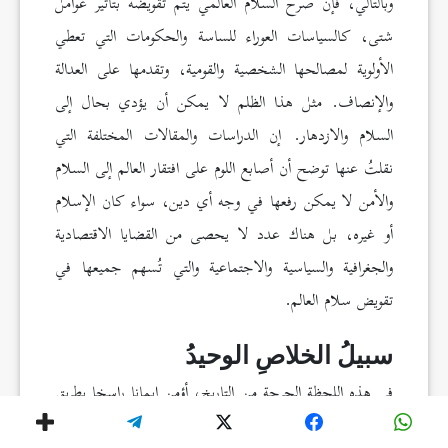
وبالتالي، فإن صرح السلام العالمي يتم تقويضه بتأثير عوامل
شتى، كالسياسات العوراء للساسة والحكومات التي تعطي
الأولوية لمصالحها الشخصية والقومية، وتقدمها على العدالة
والإنصاف. مثل هذا الظلم لا يمكن أن يؤدي بحال إلى
السلام والازدهار. إن الدراسات والمقالات المختلفة التي
نقلتُ عنها توضح أن أصابع اللوم على افتقار العالم إلى السلام
والأمن لا يمكن رفعها في وجه أي دين، سواء كان الإسلام
أو غيره، بل هناك عدد لا يحصى من القضايا الاقتصادية
والجغرافية والسياسية والاجتماعية والتي تُسهم جميعها في
تقويض سلام العالم.
سبيلُ الخلاصِ الوحيدُ
في هذه اللحظة الحرجة من التاريخ، أؤمن إيمانا راسخا بطريق
واحد فقط لوضع حدٍ للتحديات الكبرى في عصرنا. هذا