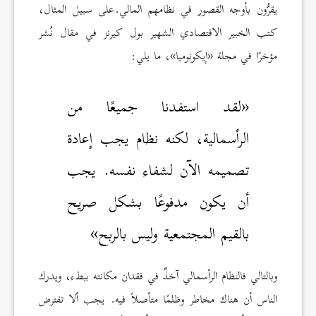
يقرُّون بأوجه القصور في نظامهم المالي.على سبيل المثال،
كتب الخبير الاقتصادي الشهير بول كيرنز في مقال نُشر
مؤخرًا في مجلة «إيكونوميا»، ما يلي:
«لقد استفدنا جميعًا من
الرأسمالية، لكنه نظام يجب إعادة
تصميمه الآن لشفاء نفسه. يجب
أن يكون مدفوعًا بشكل صريح
بالقيم المجتمعية وليس بالربح»
وبالتالي فالنظام الرأسمالي آخذٌ في فقدان مكانته ببطء، ويدرك
الناس أن هناك مخاطر وظلمًا متأصلاً فيه. يجب ألا تفترض