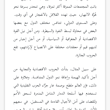
باتت المجتمعات الممزقة أكثر تمزقا، وهي تنحدر بسرعة نحو
هُوَّة الانهيار، حيث تهدد القلاقل بالانفجار في أي وقت.
وعلى المستوى الدولي، تتنافس مختلف الدول مع بعضها
البعض في محاولة لبسط النفوذ والسيطرة. ومن أجل نيل القوة
الاقتصادية أو الجغرافية أو السياسية، أو من أجل إجبار من
لديهم قيم أو معتقدات مختلفة على الانصياع لإرادتهم، تقع
الحروب الجائرة.
على سبيل المثال، بدأت الحروب الاقتصادية والتجارية من
أجل تأكيد الهيمنة وإعاقة نمو الدول المتنافسة. وعلاوة على
ذلك، فإن العالم ملطخ بوصمة عار جرَّاء الحرب التقليدية التي
تستخدم فيها أسلحة الدمار الشامل المدمرة لسحق الأمم
وللقضاء على أمل الأجيال القادمة في المستقبل. في سعيهم
الأناني للثروة والسلطة، تُدمر بلا هوادة آفاق شباب اليوم من