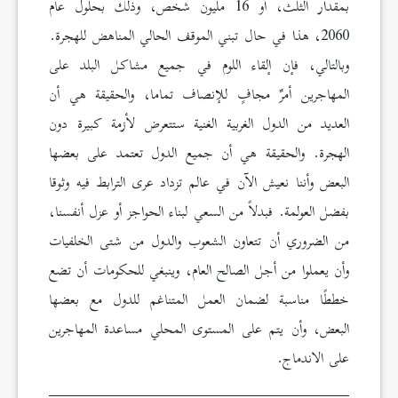
بمقدار الثلث، أو 16 مليون شخص، وذلك بحلول عام
2060، هذا في حال تبني الموقف الحالي المناهض للهجرة.
وبالتالي، فإن إلقاء اللوم في جميع مشاكل البلد على
المهاجرين أمرٌ مجافٍ للإنصاف تماما، والحقيقة هي أن
العديد من الدول الغربية الغنية ستتعرض لأزمة كبيرة دون
الهجرة. والحقيقة هي أن جميع الدول تعتمد على بعضها
البعض وأننا نعيش الآن في عالم تزداد عرى الترابط فيه وثوقا
بفضل العولمة. فبدلاً من السعي لبناء الحواجز أو عزل أنفسنا،
من الضروري أن تتعاون الشعوب والدول من شتى الخلفيات
وأن يعملوا من أجل الصالح العام، وينبغي للحكومات أن تضع
خططًا مناسبة لضمان العمل المتناغم للدول مع بعضها
البعض، وأن يتم على المستوى المحلي مساعدة المهاجرين
على الاندماج.