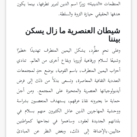
المنظمات «الدينية» زورًا اسم الدين لتبرير تطرفها، بينما يكون
هدفها الحقيقي حيازة الثروة والسلطة.
شيطان العنصرية ما زال يسكن
بيننا
وعلى نحوٍ مطَّرِد، يشكل اليمين المتطرف تهديدًا خطيرًا
وشنيعًا لسلام ورفاهية أوروبا وبقاع أخرى من العالم. تنادي
أحزاب اليمين المتطرف، باسم القومية، بوضع حدٍ لمجتمعات
التعددية الثقافية المعاصرة، وتسعى بدلاً من ذلك إلى فرض
أيديولوجياتها العنصرية والمتحيزة على المجتمع. ومن أجل
حماية ما يعتبرونه نقاءَ عرقهم، يستهدف المتعصبون بشراسة
ووحشية المهاجرين الذين عاش الكثيرون منهم بسلام في
بلدانهم الجديدة لعقود، وساهموا في نجاحها كمواطنين
مثاليين.بالإضافة إلى ذلك، وبغض النظر عن المبادئ