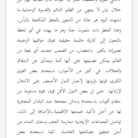
خلال تيار لا ينتهي من الظلم الدائم والقسوة الوحشية.ما
نشهده اليوم هو حالة من الشعور بالخطر المُكتنفة باليأس،
وهذا الخطر بات ملموسا جدًا وهو ما يهدد في أي لحظة
بالتحول إلى كارثة عالمية حقيقية تفوق عواقبها الوخيمة
تصوراتنا بكثير. باختصار، من الصعب تحديد أي بقعة من
العالم يمكن تصنيفها على أنها آمنة وبمنأى عن الشقاق
والخلاف. في كثير من الأحيان، تستخدم بعض القوى
الكبرى قوتها وثروتها لإجبار الدول الأضعف على الامتثال
لإرادتها. حتى إن بعض الدول الأقل قوة، تقوم مدعومة من
حلفاءٍ أقوياء، باستخدام وسائل مجحفة ضد البلدان المجاورة
لها من أجل تأكيد هيمنتها الإقليمية.بالإضافة إلى ذلك،
تواصل الجماعات الإرهابية ممارسة العنف وسفك الدماء من
أجل تحقيق مصالحها الخاصة. كما تستخدم بعض