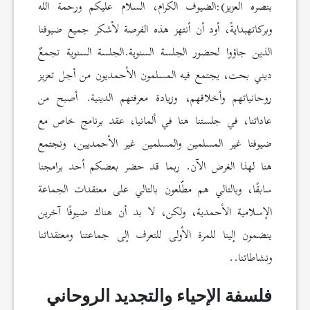
بنصره العزيز):الضيوف الكرام، السلام عليكم ورحمة الله
وبركاتهبدايةً، أود أن أنتهز هذه الفرصة لأشكر جميع ضيوفنا
الذين جاؤوا لحضور الجلسة السنوية.الجلسة السنوية تجمعٌ
ديني بحت، يجتمع فيه المسلمون الأحمديون من أجل تعزيز
روحانياتهم وأخلاقهم، وزيادة معرفتهم الدينية. أصبح من
عاداتنا، في جلستنا هنا في ألمانيا، عقد برنامج خاص مع
ضيوفنا غير المسلمين والمسلمين غير الأحمديين، ونجتمع
هنا لهذا الغرض الآن. ربما قد حضر بعضكم أحد برامجنا
سابقًا، وبالتالي هم مطّلعون بالتالي على معتقدات الجماعة
الإسلامية الأحمدية، ولكن، لا بد أن هناك ضيوفًا آخرين
ينضمون إلينا للمرة الأولى للتعرف إلى جماعتنا ومعتقداتنا
ونشاطاتنا..
فلسفة الإحياء والتجديد الروحاني