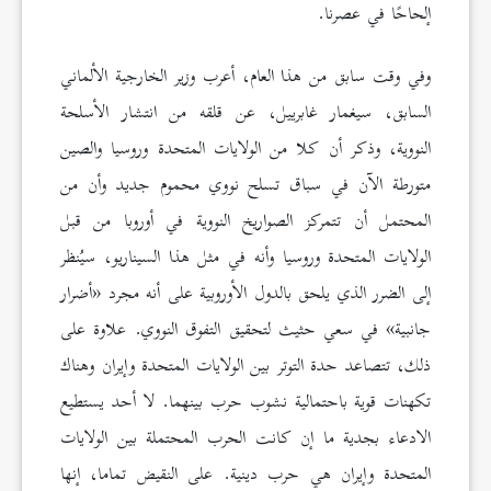
إلحاحًا في عصرنا.
وفي وقت سابق من هذا العام، أعرب وزير الخارجية الألماني
السابق، سيغمار غابرييل، عن قلقه من انتشار الأسلحة
النووية، وذكر أن كلا من الولايات المتحدة وروسيا والصين
متورطة الآن في سباق تسلح نووي محموم جديد وأن من
المحتمل أن تتمركز الصواريخ النووية في أوروبا من قبل
الولايات المتحدة وروسيا وأنه في مثل هذا السيناريو، سيُنظر
إلى الضرر الذي يلحق بالدول الأوروبية على أنه مجرد «أضرار
جانبية» في سعي حثيث لتحقيق التفوق النووي. علاوة على
ذلك، تتصاعد حدة التوتر بين الولايات المتحدة وإيران وهناك
تكهنات قوية باحتمالية نشوب حرب بينهما. لا أحد يستطيع
الادعاء بجدية ما إن كانت الحرب المحتملة بين الولايات
المتحدة وإيران هي حرب دينية. على النقيض تماما، إنها