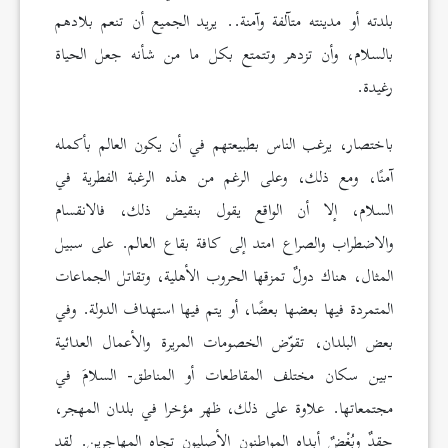
بلدته أو مدينته متآلفة وآمنة.. يريد الجميع أن تنعم بلادهم
بالسلام، وأن تزدهر وتتمتع بكل ما من شأنه جعل الحياة
رغيدة.
باختصار، يرغب الناس بطبيعتهم في أن يكون العالم بأكمله
آمنًا، ومع ذلك، وعلى الرغم من هذه الرغبة الفطرية في
السلام، إلا أن الواقع يقول بنقيض ذلك، فالانقسام
والاضطراب والصراع امتد إلى كافة بقاع العالم. على سبيل
المثال، هناك دولٌ تمزقها الحروب الأهلية، وتقاتل الجماعات
المتمردة فيها بعضها بعضًا، أو يتم فيها استهداف الدولة. وفي
بعض البلدان، تقوّض الخصومات المريرة والأعمال العدائية
-بين سكان مختلف المقاطعات أو المناطق- السلامَ في
مجتمعاتها. علاوة على ذلك، ظهر مؤخرا في بلدان المهجر،
حقدٌ وبُغْضٌ أبداه المواطنون الأصليون تجاه المهاجرين. لقد