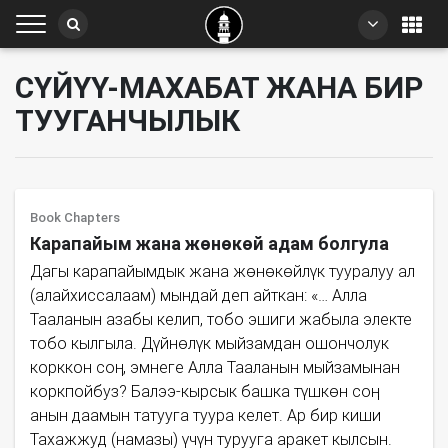
СҮЙҮҮ-МАХАБАТ ЖАНА БИР
ТУУГАНЧЫЛЫК
Book Chapters
Карапайым жана жөнөкөй адам болгула
Дагы карапайымдык жана жөнөкөйлүк тууралуу ал
(алайхиссалаам) мындай деп айткан: «… Алла
Тааланын азабы келип, тобо эшиги жабыла электе
тобо кылгыла. Дүйнөлүк мыйзамдан ошончолук
корккон соң, эмнеге Алла Тааланын мыйзамынан
коркпойбуз? Балээ-кырсык башка түшкөн соң
анын даамын татууга туура келет. Ар бир киши
Тахажжуд (намазы) үчүн турууга аракет кылсын.