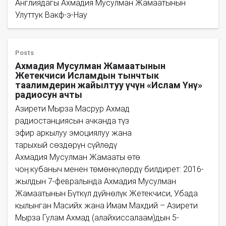
Англиядагы Ахмадия Мусулман Жамаатынын
Улуттук Вакф-э-Нау
Posts
Ахмадия Мусулман Жамаатынын
Жетекчиси Исламдын тынчтык
таалимдерин жайылтуу үчүн «Ислам Үнү»
радиосун ачты
Азирети Мырза Масрур Ахмад
радиостанциясын ачканда түз
эфир аркылуу эмоциялуу жана
тарыхый сөздөрүн сүйлөдү
Ахмадия Мусулман Жамааты өтө
чоң кубаныч менен төмөнкүлөрдү билдирет: 2016-
жылдын 7-февралында Ахмадия Мусулман
Жамаатынын Бүткүл дүйнѳлүк Жетекчиси, Убада
кылынган Масийх жана Имам Махдий – Азирети
Мырза Гулам Ахмад (алайхиссалаам)дын 5-