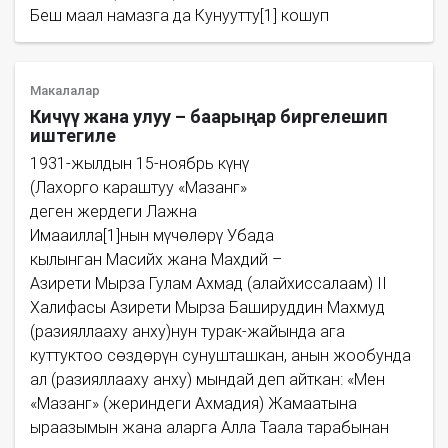
Беш маал намазга да Кунуутту[1] кошуп
Макалалар
Кичүү жана улуу – баарыңар биргелешип
иштегиле
1931-жылдын 15-ноябрь күнү
(Лахорго караштуу «Мазанг»
деген жердеги Лажна
Имааилла[1]нын мүчөлөрү Убада
кылынган Масийх жана Махдий –
Азирети Мырза Гулам Ахмад (алайхиссалаам) II
Халифасы Азирети Мырза Башируддин Махмуд
(разияллааху анху)нун турак-жайында ага
куттуктоо сөздөрүн сунушташкан, анын жообунда
ал (разияллааху анху) мындай деп айткан: «Мен
«Мазанг» (жериндеги Ахмадия) Жамаатына
ыраазымын жана аларга Алла Таала тарабынан