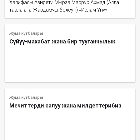
Халифасы Азирети Мырза Масрур Ахмад (Алла
таала ага Жардамчы болсун) «Ислам Үнү»
Жума кутбалары
Сүйүү-махабат жана бир тууганчылык
Жума кутбалары
Мечиттерди салуу жана милдеттерибиз