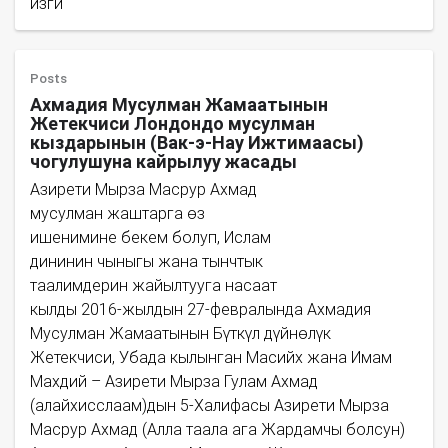
изги
Posts
Ахмадия Мусулман Жамаатынын
Жетекчиси Лондондо мусулман
кыздарынын (Вак-э-Нау Ижтимаасы)
чогулушуна кайрылуу жасады
Азирети Мырза Масрур Ахмад
мусулман жаштарга өз
ишенимине бекем болуп, Ислам
дининин чыныгы жана тынчтык
таалимдерин жайылтууга насаат
кылды 2016-жылдын 27-февралында Ахмадия
Мусулман Жамаатынын Бүткүл дүйнөлүк
Жетекчиси, Убада кылынган Масийх жана Имам
Махдий – Азирети Мырза Гулам Ахмад
(алайхисслаам)дын 5-Халифасы Азирети Мырза
Масрур Ахмад (Алла таала ага Жардамчы болсун)