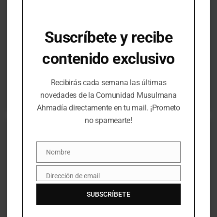
Suscríbete y recibe
Artículos
Paz mundial
contenido exclusivo
Valores humanos – Las bases de un mundo pacífico
Recibirás cada semana las últimas
Hazrat Mirza Masrur Ahmad
novedades de la Comunidad Musulmana
Jalifa de la Comunidad Musulmana Ahmadía
Ahmadía directamente en tu mail. ¡Prometo
no spamearte!
Nombre
Nombre
Dirección de email
Email
SUBSCRÍBETE
35:44