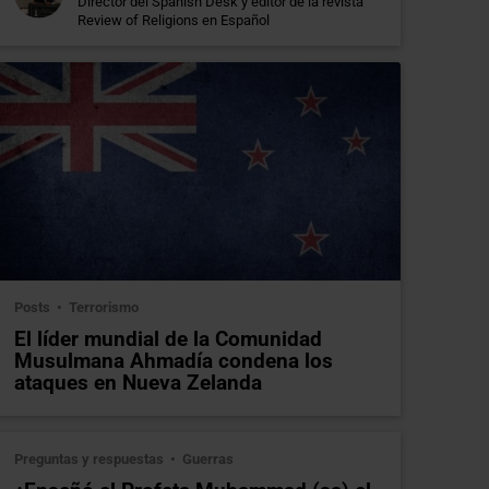
Director del Spanish Desk y editor de la revista
Review of Religions en Español
Posts
Terrorismo
El líder mundial de la Comunidad
Musulmana Ahmadía condena los
ataques en Nueva Zelanda
Preguntas y respuestas
Guerras