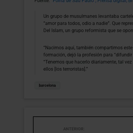
Fuente:
“Folha de Sau Paulo”; Prensa digital; Br
Un grupo de musulmanes levantaba carteles
“amor para todos, odio a nadie”. Que rep
Del Islam, un grupo reformista que se opon
“Nacimos aquí, también compartimos este dol
formación, dejó la profesión para “difundir
“Tenemos que hacerlo diariamente, tal v
ellos [los terroristas].”
barcelona
ANTERIOR: