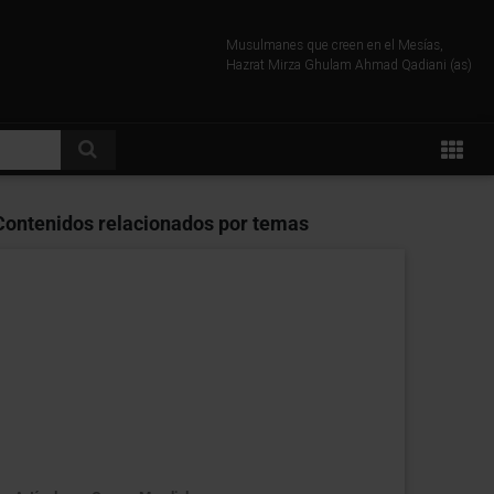
Musulmanes que creen en el Mesías,
Hazrat Mirza Ghulam Ahmad Qadiani (as)
Contenidos relacionados por temas