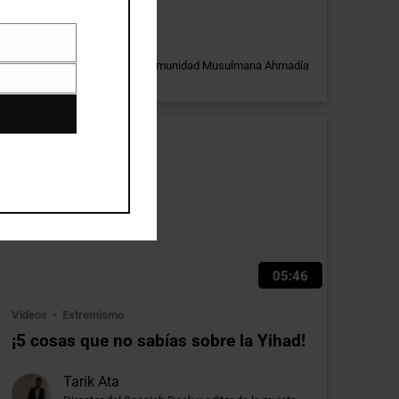
que ayunar? #Dia3
Marwan Gill
Misionero de la Comunidad Musulmana Ahmadía
en Argentina
05:46
Videos
Extremismo
¡5 cosas que no sabías sobre la Yihad!
Tarik Ata