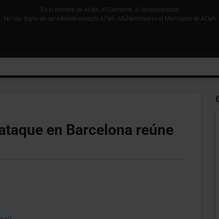
En el nombre de Al-lah, el Clemente, el Misericordioso
No hay digno de ser adorado excepto Al'lah, Muhammad es el Mensajero de Al'lah
ataque en Barcelona reúne