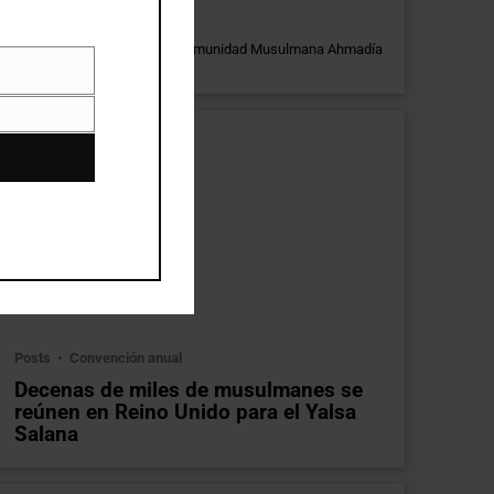
Marwan Gill
Misionero de la Comunidad Musulmana Ahmadía
en Argentina
Posts
Convención anual
Decenas de miles de musulmanes se
reúnen en Reino Unido para el Yalsa
Salana