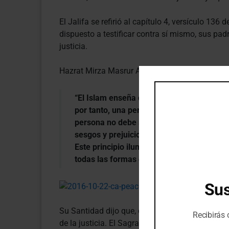
El Jalifa se refirió al capítulo 4, versículo 1
dispuesto a testificar contra sí mismo, sus padr
justicia.
Hazrat Mirza Masrur Ahmad dijo:
“El Islam enseña que la lealtad primordia
por tanto, una persona nunca debe ocultar
persona no debe ser gobernada por sus pr
sesgos y prejuicios y lleva a una persona l
Este principio iluminado es el medio para
todas las formas de odio en paz, toleranc
Sus
Su Santidad dijo que, de hecho, a los musulman
Recibirás
de la justicia. El Sagrado Corán dice que una 