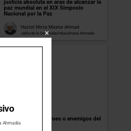
justicia absoluta en aras de alcanzar la
paz mundial en el XIX Simposio
Nacional por la Paz
Hazrat Mirza Masrur Ahmad
Jalifa de la Comunidad Musulmana Ahmadía
Close
this
module
sivo
Artículos
Guerras
Los Talibanes: ¿héroes o enemigos del
na Ahmadía
Islam?