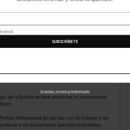
ur Ahmad dijo:
impatía y compasión y estar dispuesta a servir a
de email
omo una madre sirve y nutre desinteresadamente a
te es el espíritu altruista y benevolente que el
SUBSCRÍBETE
a los musulmanes a abrir sus corazones para el
 de guerra, Su Santidad dijo que en el mundo moderno
ran en condiciones inhumanas con poco o ningún
Gracias, no estoy interesado
emplo de la Batalla de Badr, donde los no musulmanes
Islam.
to Profeta Muhammad
(la paz sea con él)
instruyó a los
ir a educar a los musulmanes que eran analfabetos.