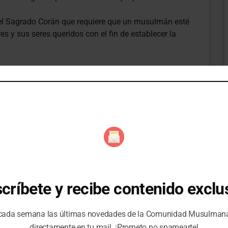
36 del Sagrado Corán que requiere que un musulmán esté
es y sus seres queridos con el fin de establecer la
l de un musulmán debe ser siempre a la verdad y,
 los hechos o dar un falso testimonio. Una
opios deseos personales, ya que esto conlleva a
ejos de lo que es justo y de lo que es correcto.
 resolver los problemas del mundo y transformar
ia y respeto mutuo”.
críbete y recibe contenido exclu
es se les ordena ir más allá del nivel de la adopción
 cada semana las últimas novedades de la Comunidad Musulma
persona debe
“ceder como un familiar”.
directamente en tu mail. ¡Prometo no spamearte!