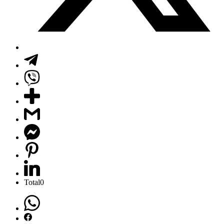
Total
0