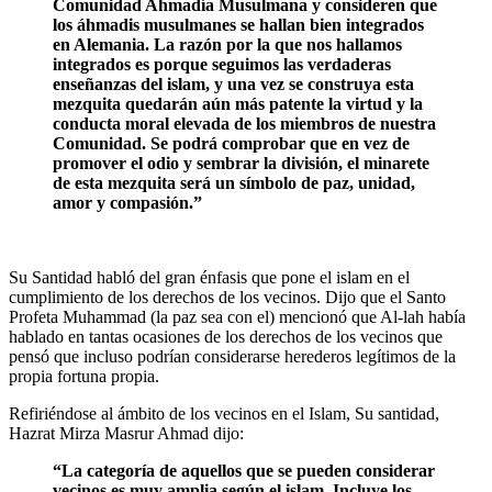
Comunidad Ahmadía Musulmana y consideren que
los áhmadis musulmanes se hallan bien integrados
en Alemania. La razón por la que nos hallamos
integrados es porque seguimos las verdaderas
enseñanzas del islam, y una vez se construya esta
mezquita quedarán aún más patente la virtud y la
conducta moral elevada de los miembros de nuestra
Comunidad. Se podrá comprobar que en vez de
promover el odio y sembrar la división, el minarete
de esta mezquita será un símbolo de paz, unidad,
amor y compasión.”
Su Santidad habló del gran énfasis que pone el islam en el
cumplimiento de los derechos de los vecinos. Dijo que el Santo
Profeta Muhammad (la paz sea con el) mencionó que Al-lah había
hablado en tantas ocasiones de los derechos de los vecinos que
pensó que incluso podrían considerarse herederos legítimos de la
propia fortuna propia.
Refiriéndose al ámbito de los vecinos en el Islam, Su santidad,
Hazrat Mirza Masrur Ahmad dijo:
“La categoría de aquellos que se pueden considerar
vecinos es muy amplia según el islam. Incluye los