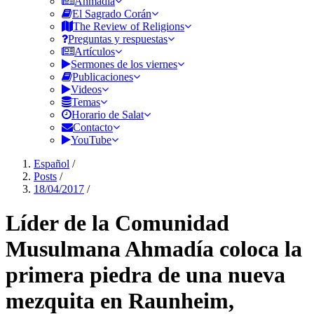
Ahmadía
El Sagrado Corán
The Review of Religions
Preguntas y respuestas
Artículos
Sermones de los viernes
Publicaciones
Videos
Temas
Horario de Salat
Contacto
YouTube
Español
/
Posts
/
18/04/2017
/
Líder de la Comunidad
Musulmana Ahmadía coloca la
primera piedra de una nueva
mezquita en Raunheim,