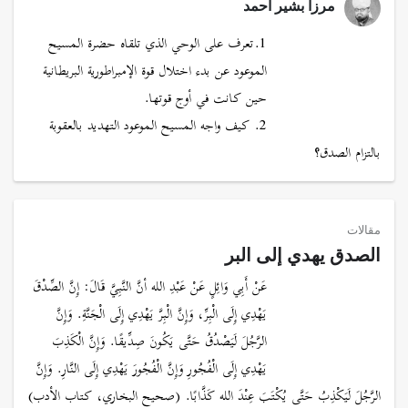
مرزا بشير أحمد
1.تعرف على الوحي الذي تلقاه حضرة المسيح
الموعود عن بدء اختلال قوة الإمبراطورية البريطانية
حين كانت في أوج قوتها.
2. كيف واجه المسيح الموعود التهديد بالعقوبة
بالتزام الصدق؟
مقالات
الصدق يهدي إلى البر
عَنْ أَبِي وَائِلٍ عَنْ عَبْدِ الله أنَّ النَّبِيَّ قَالَ: إِنَّ الصِّدْقَ
يَهْدِي إِلَى الْبِرِّ، وَإِنَّ الْبِرَّ يَهْدِي إِلَى الْجَنَّةِ. وَإِنَّ
الرَّجُلَ لَيَصْدُقُ حَتَّى يَكُونَ صِدِّيقًا. وَإِنَّ الْكَذِبَ
يَهْدِي إِلَى الْفُجُورِ وَإِنَّ الْفُجُورَ يَهْدِي إِلَى النَّارِ. وَإِنَّ
الرَّجُلَ لَيَكْذِبُ حَتَّى يُكْتَبَ عِنْدَ الله كَذَّابًا. (صحيح البخاري، كتاب الأدب)