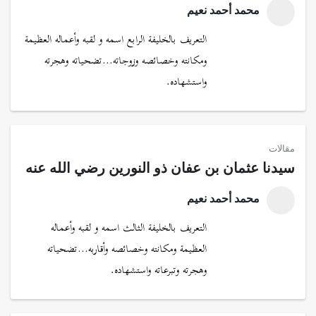
محمد أحمد نعيم
التعريف بالخليفة الرابع اسمه و لقبه وأعماله العظيمة
ومكانته وخصائصه وزوجاته…تضحياته وهجرته
واستشهاده.
مقالات
سيدنا عثمان بن عفان ذو النورين رضي الله عنه
محمد أحمد نعيم
التعريف بالخليفة الثالث اسمه و لقبه وأعماله
العظيمة ومكانته وخصائصه وأقاربه…تضحياته
وهجرته وتبرعاته واستشهاده.