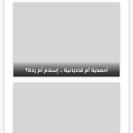
أحمدية أم قاديانية .. إسلام أم ردة؟