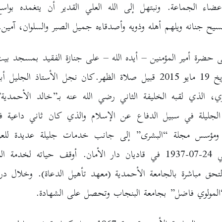
ضاء الجماعة. ونبتهل إلى الله العلي القدير أن يتغمده بواس
يح جنانه ويلهم أهله وذويه وأصدقاءه جميل الصبر والسلوان، آمين.
 حضرة أمير المؤمنين – أيده الله – على جنازة الفقيد بمسجد بي
لندن بتاريخ 19 مايو 2015 قبيل صلاة الظهر.كان نجل الأستاذ الجليل
ري، الذي لقبه الخليفة الثاني رضي الله عنه بـ”خالد الأحمدية”
الجليلة في سبيل الدفاع عن الإسلام والذي كان ثاني داعية في
 ومؤسس مجلة “البشرى” إلى جانب خدمات جليلة عديدة للعرب
الفقيد في 24-07-1937 في قاديان دار الأمان. أوقف حياته لخدمة
1 والتحق مباشرة بالجامعة الأحمدية (معهد تأهيل الدعاة). وخلال در
المولوي فاضل” بجامعة البنجاب وتحصل على الشهادة.