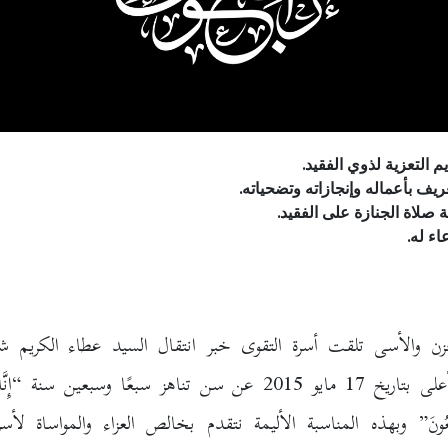
م التعزية لذوي الفقيد.
عريف بأعماله وإنجازاته وتضحياته.
ة صلاة الجنازة على الفقيد.
اء له.
لحزن والأسى تلقت أسرة التقوى خبر انتقال السيد عطاء الكريم ش
الرفيق الأعلى بتاريخ 17 مايو 2015 عن سن تناهز سبعًا وسبعين سنة “إِنَّ
رَاجِعُونَ” وبهذه المناسبة الأليمة نتقدم بخالص العزاء والمواساة لأسر