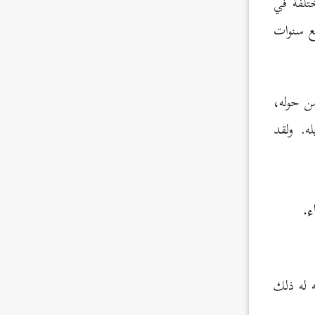
 مناطق مختلفة في
ع سنوات
من حوله،
ه. ولقد
ء.
 له ذلك