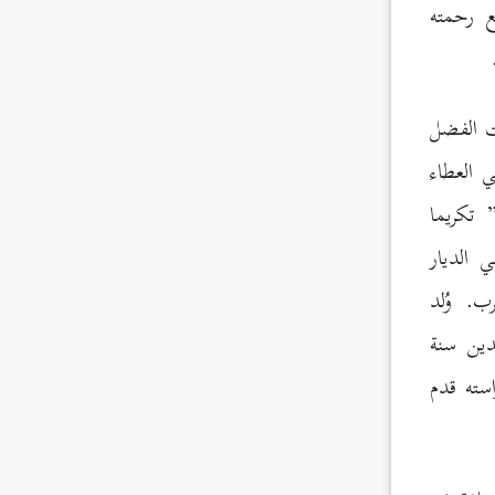
ع رحمته
ت الفضل
 أبي العطاء
 تكريما
 الديار
. وُلد
 الدين سنة
استه قدم