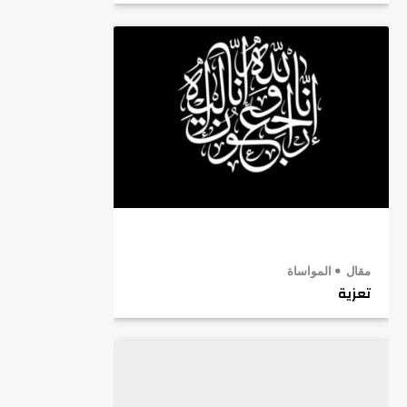
مقال
المواساة
تعزية