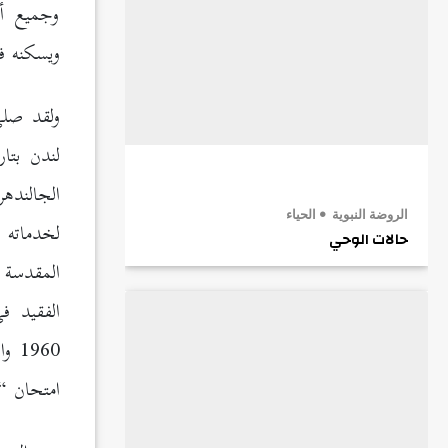
وجميع أع
ويسكنه فس
ولقد صلى
الجالنده
الروضة النبوية
الحياء
لخدماته 
حالات الوحي
المقدسة
960
امتحان “