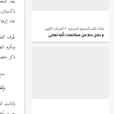
باكستان.
عاد إثرها
هكذا تكلم المسيح الموعود
العرفان الإلهي
عُرف الفق
و لكل حظ من مكالمات الله تعالى
وبكرم ال
ذكر حضرة 
“كا
ولق
وكانت لد
حيث أوقف