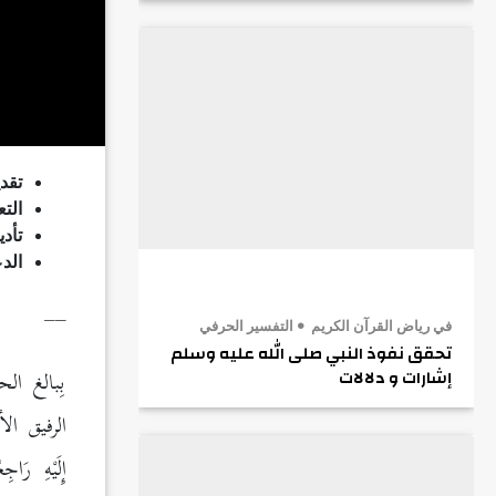
تقدي
الت
تأدي
الدع
__
في رياض القرآن الكريم
التفسير الحرفي
تحقق نفوذ النبي صلى الله عليه وسلم
بِبالغ ا
إشارات و دلالات
إِلَيْهِ 