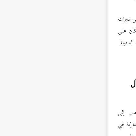
ض دورات
كان على
السنوية.
ل
ذهب إلى
اركة في