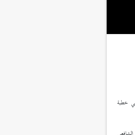
في خطبة
لشافعي