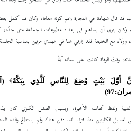
اعتقلتهم، وهو رئيس الجماعة هناك وكان في السجن وقت وفاة ابنه.
ب قد نال شهادة في التجارة رغم كونه معاقا، وكان قد أكمل بع
ر، وكان ينوي أن يساهم في إعداد مطبوعات الجماعة مثل جدّه، 
ء وولاء مع الخليفة فقد زارني هنا في عهدي مرتين بمناسبة الجلسة 
دته: وقتَ الوفاة كانت على لسانه آيةُ
نَّ أَوَّلَ بَيْتٍ وُضِعَ لِلنَّاسِ لَلَّذِي بِبَكَّةَ
(آ
ان:97)
لتلبية ولفظ أنفاسه الأخيرة، وبسبب الفشل الكلوي كان ي
 لغسيل الكليتين منذ فترة. لقد دفن هناك ولم يستطعْ والده المش