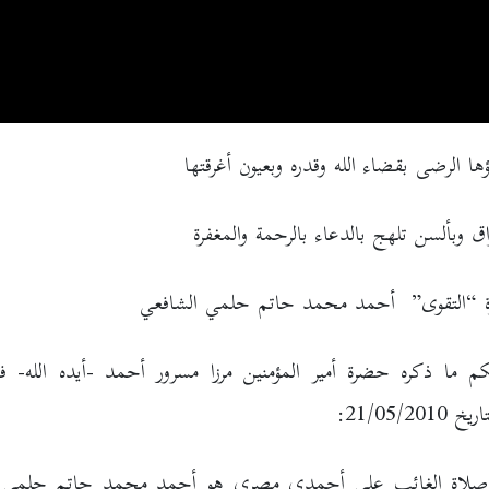
ها الرضى بقضاء الله وقدره وبعيون أغرقتها
اق وبألسن تلهج بالدعاء بالرحمة والمغفرة
ة “التقوى” أحمد محمد حاتم حلمي الشافعي
م ما ذكره حضرة أمير المؤمنين مرزا مسرور أحمد -أيده الله- 
21/05/20:
لاة الغائب على أحمدي مصري هو أحمد محمد حاتم حلمي ا