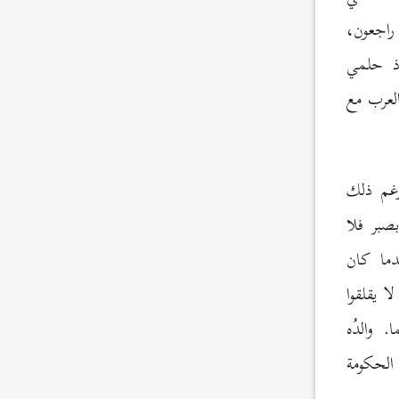
وإليه راجعون،
ستاذ حلمي
لعرب مع
رغم ذلك
صبر فلا
دما كان
ا يقلقوا
. والدُه
الحكومة