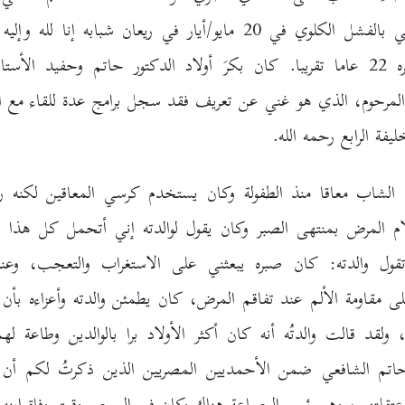
الذي تُوفي بالفشل الكلوي في 20 مايو/أيار في ريعان شبابه إنا لله 
كان عمره 22 عاما تقريبا. كان بكرَ أولاد الدكتور حاتم وحفيد الأ
المرحوم، الذي هو غني عن تعريف فقد سجل برامج عدة للقاء مع ا
يفة الرابع رحمه الله.
الشاب معاقا منذ الطفولة وكان يستخدم كرسي المعاقين لكنه 
م المرض بمنتهى الصبر وكان يقول لوالدته إني أتحمل كل هذا ب
قول والدته: كان صبره يبعثني على الاستغراب والتعجب، وعن
لى مقاومة الألم عند تفاقم المرض، كان يطمئن والدته وأعزاءه بأن ل
ولقد قالت والدتُه أنه كان أكثر الأولاد برا بالوالدين وطاعة لهما
حاتم الشافعي ضمن الأحمديين المصريين الذين ذكرتُ لكم أن 