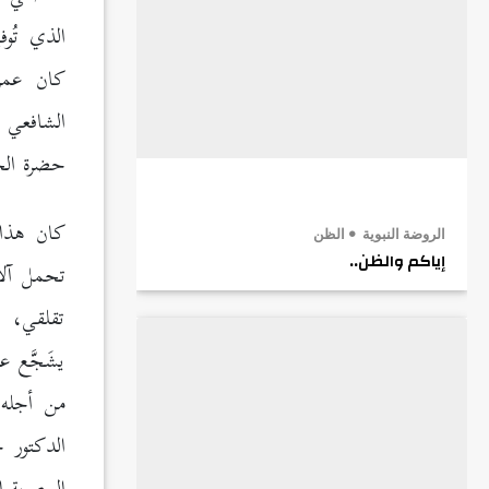
الشافعي 
حضرة الخل
كان هذا 
الروضة النبوية
الظن
إياكم والظن..
تحمل آلا
تقلقي، ت
يشَجَّع ع
من أجله، 
الدكتور 