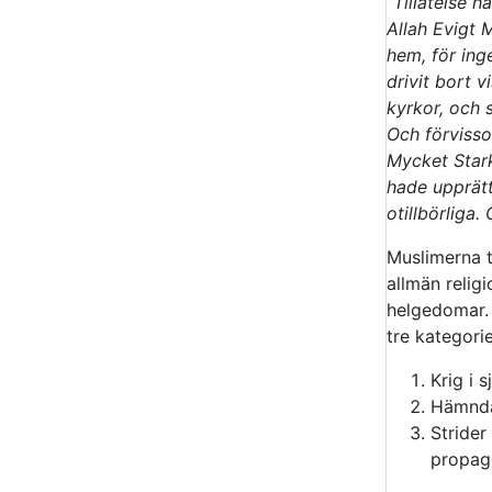
”Tillåtelse h
Allah Evigt M
hem, för inge
drivit bort 
kyrkor, och 
Och förvisso
Mycket Stark
hade upprätt
otillbörliga.
Muslimerna t
allmän relig
helgedomar.
tre kategorie
Krig i 
Hämnda
Strider
propag