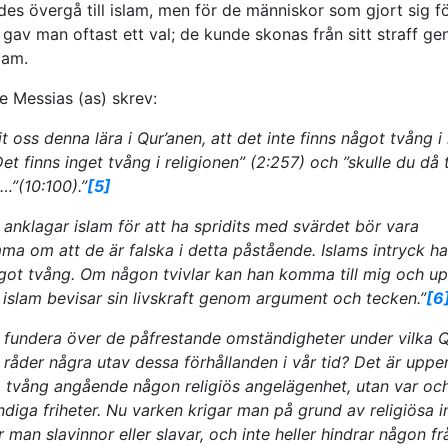
des övergå till islam, men för de människor som gjort sig f
 gav man oftast ett val; de kunde skonas från sitt straff g
lam.
 Messias (as) skrev:
t oss denna lära i Qur’anen, att det inte finns något tvång i i
et finns inget tvång i religionen” (2:257) och ”skulle du då 
”(10:100).”
[5]
 anklagar islam för att ha spridits med svärdet bör vara
 om att de är falska i detta påstående. Islams intryck ha
ot tvång. Om någon tvivlar kan han komma till mig och up
 islam bevisar sin livskraft genom argument och tecken.”
[6
fundera över de påfrestande omständigheter under vilka Q
 – råder några utav dessa förhållanden i vår tid? Det är uppe
tå tvång angående någon religiös angelägenhet, utan var oc
ändiga friheter. Nu varken krigar man på grund av religiösa 
ar man slavinnor eller slavar, och inte heller hindrar någon fr