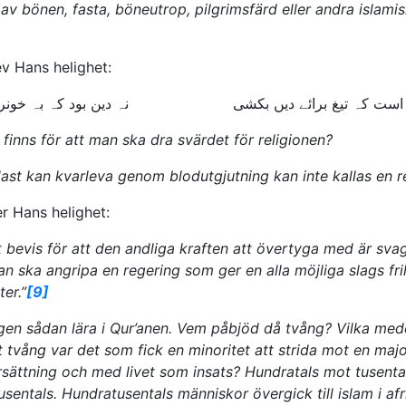
 av bönen, fasta, böneutrop, pilgrimsfärd eller andra islami
ev Hans helighet:
است کہ تیغ برائے دیں بکشی نہ دین بود کہ بہ خونریزی
 finns för att man ska dra svärdet för religionen?
st kan kvarleva genom blodutgjutning kan inte kallas en r
er Hans helighet:
t bevis för att den andliga kraften att övertyga med är svag
man ska angripa en regering som ger en alla möjliga slags fr
er.”
[9]
ngen sådan lära i Qur’anen. Vem påbjöd då tvång? Vilka medel
t tvång var det som fick en minoritet att strida mot en majo
rsättning och med livet som insats? Hundratals mot tusental
sentals. Hundratusentals människor övergick till islam i af