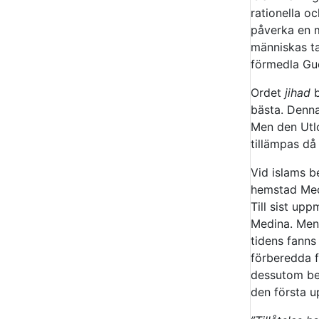
rationella o
påverka en m
människas ta
förmedla Gu
Ordet
jihad
b
bästa. Denna 
Men den Utlo
tillämpas då 
Vid islams b
hemstad Meck
Till sist up
Medina. Men 
tidens fanns
förberedda f
dessutom bet
den första u