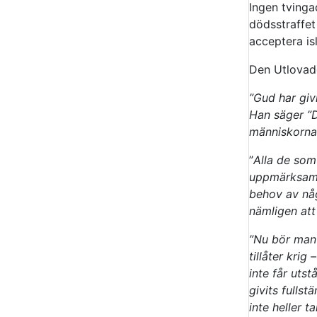
Ingen tvinga
dödsstraffet
acceptera is
Den Utlovade
”Gud har givi
Han säger ”D
människorna…
”
Alla de som
uppmärksamma
behov av någ
nämligen att
”Nu bör man 
tillåter krig
inte får uts
givits fullst
inte heller t