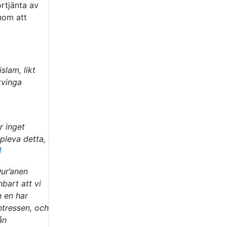
örtjänta av
enom att
slam, likt
tvinga
r inget
pleva detta,
]
ur’anen
nbart att vi
h en har
intressen, och
ån