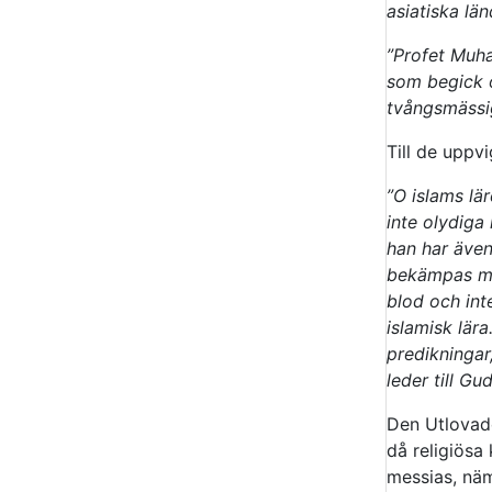
asiatiska lä
”Profet Muha
som begick ö
tvångsmässig
Till de uppv
”O islams lär
inte olydiga
han har även
bekämpas me
blod och int
islamisk lä
predikningar
leder till Gu
Den Utlovade
då religiösa
messias, näml