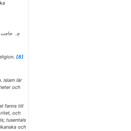
ska
چہ حاجت 
eligion.
[8]
. Islam lär
iheter och
 fanns till
ritet, och
s; tusentals
rikanska och