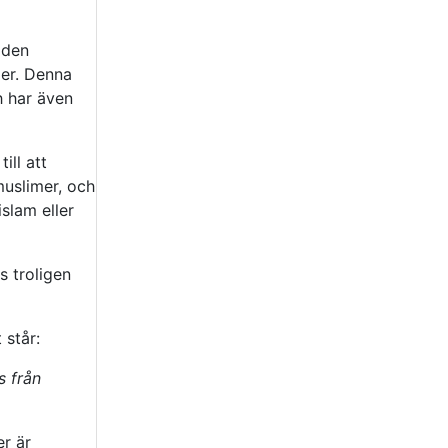
 den
mer. Denna
h har även
ill att
muslimer, och
slam eller
s troligen
 står:
s från
er är