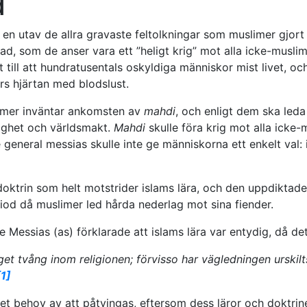
d
 en utav de allra gravaste feltolkningar som muslimer gjort
ad, som de anser vara ett ”heligt krig” mot alla icke-musli
t till att hundratusentals oskyldiga människor mist livet, oc
ers hjärtan med blodslust.
mer inväntar ankomsten av
mahdi
, och enligt dem ska leda t
ighet och världsmakt.
Mahdi
skulle föra krig mot alla icke-
 general messias skulle inte ge människorna ett enkelt val: i
doktrin som helt motstrider islams lära, och den uppdiktade
iod då muslimer led hårda nederlag mot sina fiender.
 Messias (as) förklarade att islams lära var entydig, då det
nget tvång inom religionen; förvisso har vägledningen urskilt
[1]
get behov av att påtvingas, eftersom dess läror och doktrin