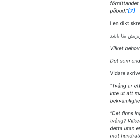
förrättandet
påbud.”
[7]
I en dikt skr
ش بقا باشد
Vilket behov
Det som enda
Vidare skriv
”Tvång är et
inte ut att 
bekvämlighet
”Det finns i
tvång? Vilke
detta utan e
mot hundratu