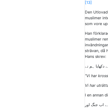
[13]
Den Utlovade
muslimer inte
som vore up
Han förklar
muslimer rena
invändningar
strävan, då 
Hans skrev:
ایا ہم نے
”Vi har kros
Vi har uträt
I en annan d
ب جنگ اور