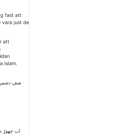
g fast att
e vara just de
r att
a
sådan
a islam.
صفِ دشمن
اب چھوڑ