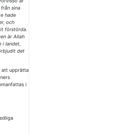
 förvisso är
 från sina
nte hade
er, och
t förstörda.
en är Allah
 i landet,
örbjudit det
 att upprätta
oners
manfattas i
edliga