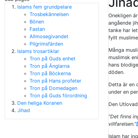
Jiha
Islams fem grundpelare
Trosbekännelsen
Onekligen är
Bönen
angående jih
Fastan
tanke har let
Allmosegivandet
fyllt muslim
Pilgrimsfärden
Många musli
Islams trosartiklar
muslimsk en
Tron på Guds enhet
hans blodige
Tron på Änglarna
döden.
Tron på Böckerna
Tron på Hans profeter
Detta är en 
Tron på Domedagen
under en per
Tron på Guds förordning
Den heliga Koranen
Den Utlovade
Jihad
”Det finns i
villfarelsen.”
Islam har in