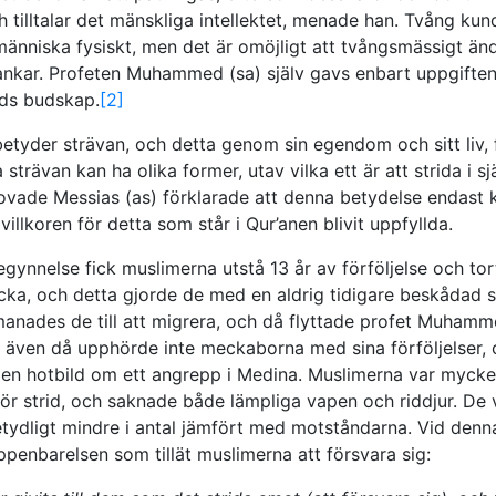
ch tilltalar det mänskliga intellektet, menade han. Tvång ku
änniska fysiskt, men det är omöjligt att tvångsmässigt än
nkar. Profeten Muhammed (sa) själv gavs enbart uppgiften
ds budskap.
[2]
etyder strävan, och detta genom sin egendom och sitt liv, 
strävan kan ha olika former, utav vilka ett är att strida i sj
vade Messias (as) förklarade att denna betydelse endast 
villkoren för detta som står i Qur’anen blivit uppfyllda.
egynnelse fick muslimerna utstå 13 år av förföljelse och tort
a, och detta gjorde de med en aldrig tidigare beskådad s
pmanades de till att migrera, och då flyttade profet Muhammed
även då upphörde inte meckaborna med sina förföljelser, 
 en hotbild om ett angrepp i Medina. Muslimerna var mycket
ör strid, och saknade både lämpliga vapen och riddjur. De 
ydligt mindre i antal jämfört med motståndarna. Vid denn
ppenbarelsen som tillät muslimerna att försvara sig: