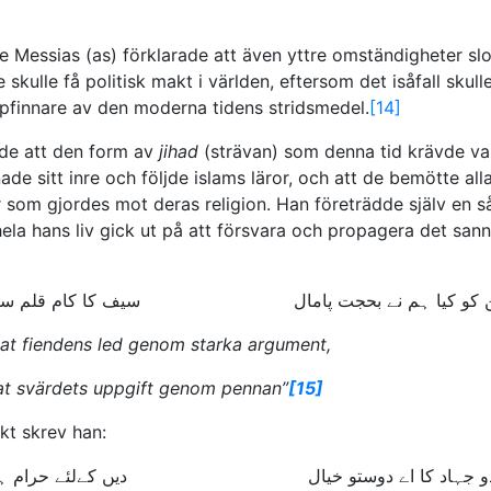
 Messias (as) förklarade att även yttre omständigheter slo
 skulle få politisk makt i världen, eftersom det isåfall skull
pfinnare av den moderna tidens stridsmedel.
[14]
ade att den form av
jihad
(strävan) som denna tid krävde va
de sitt inre och följde islams läror, och att de bemötte all
 som gjordes mot deras religion. Han företrädde själv en 
hela hans liv gick ut på att försvara och propagera det sann
 کو کیا ہم نے بحجت پامال سیف کا کام قلم سے دکھ
sat fiendens led genom starka argument,
tat svärdets uppgift genom pennan”
[15]
ikt skrev han:
 دو جہاد کا اے دوستو خیال دیں کےلئے حرام ہے ا