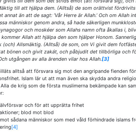
ar givits till dem som det strids emot (att försvara sig), och
äktig till att hjälpa dem. (Alltså) de som orättvist fördrivits
t annat än att de sagt: ’Vår Herre är Allah.’ Och om Allah i
vissa människor genom andra, så hade säkerligen munkklost
synagogor och moskéer som Allahs namn ofta åkallas i, blivi
 kommer Allah att hjälpa den som hjälper Honom. Sannerlig
 (och) Allsmäktig. (Alltså) de som, om Vi givit dem fotfäste
at bönen och givit zakát, och påbjudit det tillbörliga och f
 Och utgången av alla ärenden vilar hos Allah.
[3]
illäts alltså att försvara sig mot den angripande fienden för
ionsfrihet. Islam lär ut att man även ska skydda andra religi
 Alla de krig som de första muslimerna bekämpade kan sam
r:
självförsvar och för att upprätta frihet
ktioner; blod mot blod
 mot sådana människor som med våld förhindrade islams fr
ering
[4]