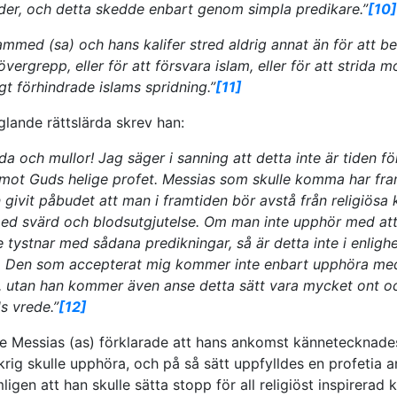
nder, och detta skedde enbart genom simpla predikare.”
[10]
mmed (sa) och hans kalifer stred aldrig annat än för att be
vergrepp, eller för att försvara islam, eller för att strida
t förhindrade islams spridning.”
[11]
iglande rättslärda skrev han:
da och mullor! Jag säger i sanning att detta inte är tiden för
 mot Guds helige profet. Messias som skulle komma har fra
 givit påbudet att man i framtiden bör avstå från religiösa
d svärd och blodsutgjutelse. Om man inte upphör med att
e tystnar med sådana predikningar, så är detta inte i enlig
ra. Den som accepterat mig kommer inte enbart upphöra m
, utan han kommer även anse detta sätt vara mycket ont oc
ds vrede.”
[12]
 Messias (as) förklarade att hans ankomst kännetecknades
 krig skulle upphöra, och på så sätt uppfylldes en profetia
igen att han skulle sätta stopp för all religiöst inspirerad k