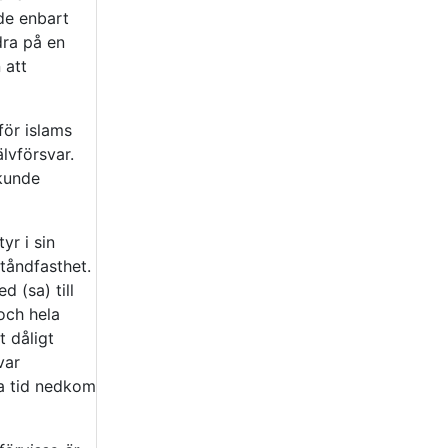
nde enbart
dra på en
 att
för islams
älvförsvar.
kunde
yr i sin
tåndfasthet.
 (sa) till
och hela
 dåligt
var
a tid nedkom