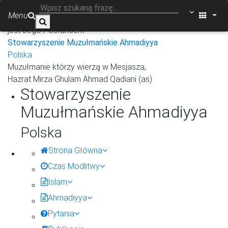
W imię Allaha Miłosiernego Litościwego
Menu
Nie ma nikogo godnego czci oprócz Allaha i Muhammad
jest Jego Posłańcem
Stowarzyszenie Muzułmańskie Ahmadiyya
Polska
Muzułmanie którzy wierzą w Mesjasza,
Hazrat Mirza Ghulam Ahmad Qadiani (as)
Stowarzyszenie
Muzułmańskie Ahmadiyya
Polska
Strona Główna
Czas Modlitwy
Islam
Ahmadiyya
Pytania