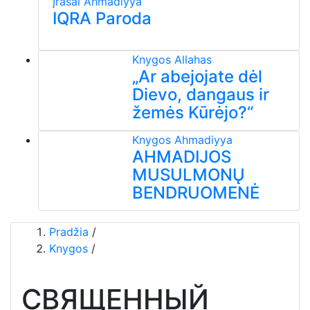
Įrašai
Ahmadiyya
IQRA Paroda
Knygos
Allahas
„Ar abejojate dėl
Dievo, dangaus ir
žemės Kūrėjo?“
Knygos
Ahmadiyya
AHMADIJOS
MUSULMONŲ
BENDRUOMENĖ
Pradžia
/
Knygos
/
СВЯЩЕННЫЙ