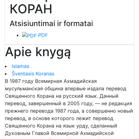
КОРАН
Atsisiuntimai ir formatai
PDF
Apie knygą
Islamas
Šventasis Koranas
В 1987 году Всемирная Ахмадийская
мусульманская община впервые издала перевод
Священного Корана на русский язык. Данный
перевод, завершенный в 2005 году, — не редакция
прежнего перевода 1987 года, а совершенно новый
перевод, в основе которого лежит перевод
Священного Корана на язык урду, сделанный
Духовным Главой Всемирной Ахмадийской