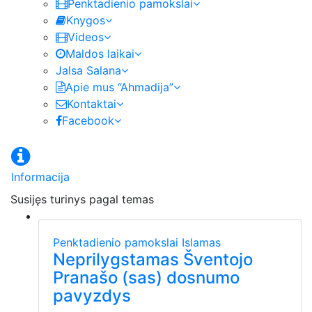
Penktadienio pamokslai
Knygos
Videos
Maldos laikai
Jalsa Salana
Apie mus “Ahmadija”
Kontaktai
Facebook
Informacija
Susijęs turinys pagal temas
Penktadienio pamokslai
Islamas
Neprilygstamas Šventojo
Pranašo (sas) dosnumo
pavyzdys