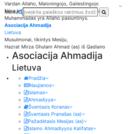
Vardan Allaho, Maloningojo, Gailestingojo
Nėra kito, verto garbinimo, išskyrus Allahą;
Meniu
Muhammadas yra Allaho pasiuntinys.
Asociacija Ahmadija
Lietuva
Musulmonai, tikintys Mesiju,
Hazrat Mirza Ghulam Ahmad (as) iš Qadiano
Asociacija Ahmadija
Lietuva
Pradžia
Naujienos
Islamas
Ahmadiyya
Šventasis Koranas
Šventasis Pranašas (sa)
Pažadėtasis Mesijas (as)
Islamo Ahmadiyyos Kalifatas