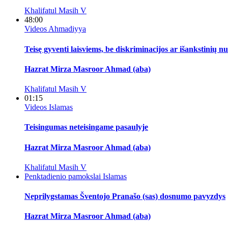
Khalifatul Masih V
48:00
Videos
Ahmadiyya
Teisę gyventi laisviems, be diskriminacijos ar išankstinių n
Hazrat Mirza Masroor Ahmad (aba)
Khalifatul Masih V
01:15
Videos
Islamas
Teisingumas neteisingame pasaulyje
Hazrat Mirza Masroor Ahmad (aba)
Khalifatul Masih V
Penktadienio pamokslai
Islamas
Neprilygstamas Šventojo Pranašo (sas) dosnumo pavyzdys
Hazrat Mirza Masroor Ahmad (aba)