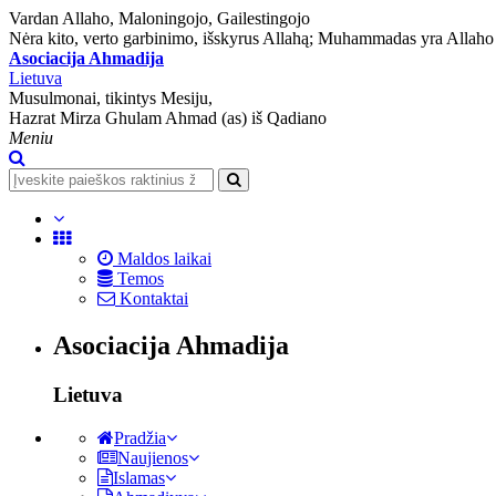
Vardan Allaho, Maloningojo, Gailestingojo
Nėra kito, verto garbinimo, išskyrus Allahą; Muhammadas yra Allaho 
Asociacija Ahmadija
Lietuva
Musulmonai, tikintys Mesiju,
Hazrat Mirza Ghulam Ahmad (as) iš Qadiano
Meniu
Maldos laikai
Temos
Kontaktai
Asociacija Ahmadija
Lietuva
Pradžia
Naujienos
Islamas