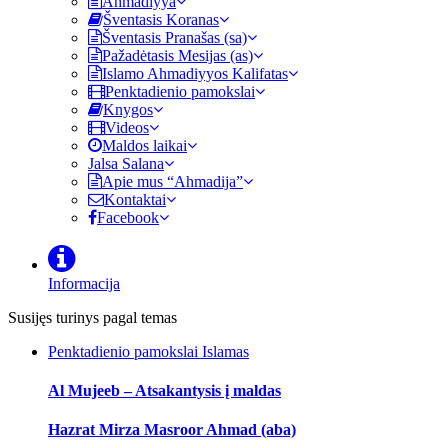
Ahmadiyya
Šventasis Koranas
Šventasis Pranašas (sa)
Pažadėtasis Mesijas (as)
Islamo Ahmadiyyos Kalifatas
Penktadienio pamokslai
Knygos
Videos
Maldos laikai
Jalsa Salana
Apie mus “Ahmadija”
Kontaktai
Facebook
Informacija
Susijęs turinys pagal temas
Penktadienio pamokslai
Islamas
Al Mujeeb – Atsakantysis į maldas
Hazrat Mirza Masroor Ahmad (aba)