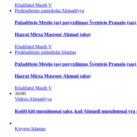
Khalifatul Masih V
Penktadienio pamokslai
Ahmadiyya
Pažadėtojo Mesijo (as) pavyzdingas Šventojo Pranašo (sa
Hazrat Mirza Masroor Ahmad (aba)
Khalifatul Masih V
Penktadienio pamokslai
Islamas
Pažadėtojo Mesijo (as) pavyzdingas Šventojo Pranašo (sa
Hazrat Mirza Masroor Ahmad (aba)
Khalifatul Masih V
34:00
Videos
Ahmadiyya
Kodėl kiti musulmonai sako, kad Ahmadi musulmonai yra
Knygos
Islamas