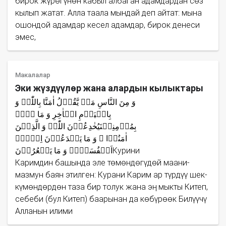
бирок жүрөгүнөн кабыл албаган адамдардан сөз
кылып жатат. Алла таала мындай деп айтат: мына
ошондой адамдар кесел адамдар, бирок денеси
эмес,
Макалалар
Эки жүздүүлөр жана алардын кылыктары
وَ مِنَ النَّاسِ مَنۡ یَّقُوۡلُ اٰمَنَّا بِاللّٰہِ وَ
بِالۡیَوۡمِ الۡاٰخِرِ وَ مَا ہُمۡ
بِمُؤۡمِنِیۡنَیُخٰدِعُوۡنَ اللّٰہَ وَ الَّذِیۡنَ
اٰمَنُوۡا ۚ وَ مَا یَخۡدَعُوۡنَ اِلَّاۤ
اَنۡفُسَہُمۡ وَ مَا یَشۡعُرُوۡنَКурини
Каримдин башында эле төмөндөгүдөй маани-
мазмун баян этилген: Курани Карим ар түрдүү шек-
күмөндөрдөн таза бир толук жана эң мыкты Китеп,
себеби (бул Китеп) баарынан да көбүрөөк Билүүчү
Алланын илими