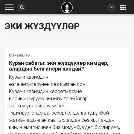
ЭКИ ЖҮЗДҮҮЛӨР
Макалалар
Куран сабагы: эки жүздүүлөр кимдер,
алардын белгилери кандай?
Курани каримдин
өзгөчөлүктөрүнөн сөз кылган соң
Курани каримдин көрсөтмөсүнө
ылайык жүрүүчү чыныгы такыбалар
жана үгүт сөздөрү менен
түшүндүргөндө да, эскерткенде да түшүнбөй
жаткан ашынган каапырлардан сөз кылгандан
кийин эми тилинен биз момунбуз деп билдирүүчү,