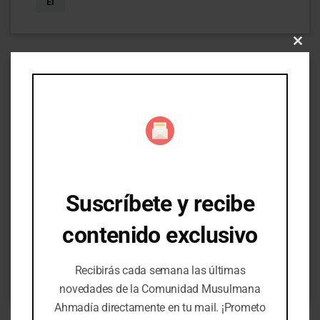
EI
Clo
this
mod
ANTERIOR:
El líder de la Comunidad
musulmana Ahmadía pronuncia
el sermón del viernes desde
Frankfurt
SIGUIENTE:
Suscríbete y recibe
Se celebra la primera
contenido exclusivo
ceremonia de graduación de
Yamia Ahmadía en Alemania en
un acontecimiento histórico
Recibirás cada semana las últimas
novedades de la Comunidad Musulmana
Ahmadía directamente en tu mail. ¡Prometo