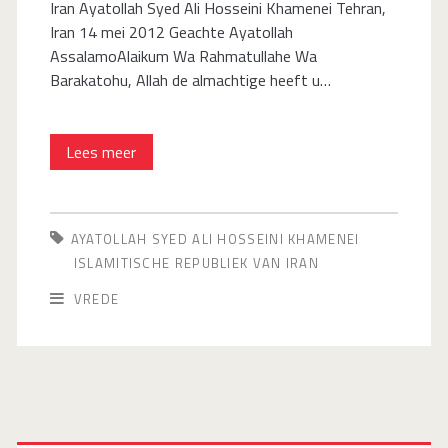
Iran Ayatollah Syed Ali Hosseini Khamenei Tehran,
Iran 14 mei 2012 Geachte Ayatollah
AssalamoAlaikum Wa Rahmatullahe Wa
Barakatohu, Allah de almachtige heeft u…
Brief
Lees meer
naar
de
AYATOLLAH SYED ALI HOSSEINI KHAMENEI
opperste
ISLAMITISCHE REPUBLIEK VAN IRAN
leider
VREDE
van
het
Islamitische
Republiek