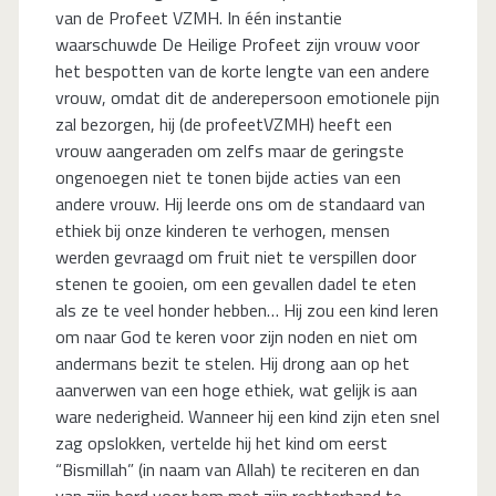
van de Profeet VZMH. In één instantie
waarschuwde De Heilige Profeet zijn vrouw voor
het bespotten van de korte lengte van een andere
vrouw, omdat dit de anderepersoon emotionele pijn
zal bezorgen, hij (de profeetVZMH) heeft een
vrouw aangeraden om zelfs maar de geringste
ongenoegen niet te tonen bijde acties van een
andere vrouw. Hij leerde ons om de standaard van
ethiek bij onze kinderen te verhogen, mensen
werden gevraagd om fruit niet te verspillen door
stenen te gooien, om een gevallen dadel te eten
als ze te veel honder hebben… Hij zou een kind leren
om naar God te keren voor zijn noden en niet om
andermans bezit te stelen. Hij drong aan op het
aanverwen van een hoge ethiek, wat gelijk is aan
ware nederigheid. Wanneer hij een kind zijn eten snel
zag opslokken, vertelde hij het kind om eerst
“Bismillah” (in naam van Allah) te reciteren en dan
van zijn bord voor hem met zijn rechterhand te